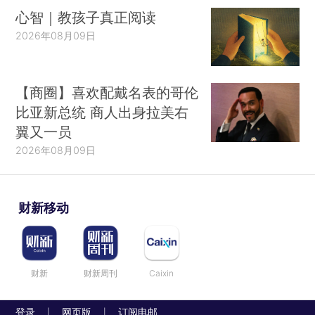
心智｜教孩子真正阅读
2026年08月09日
【商圈】喜欢配戴名表的哥伦
比亚新总统 商人出身拉美右
翼又一员
2026年08月09日
财新移动
财新
财新周刊
Caixin
登录
网页版
订阅电邮
|
|