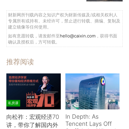
财新网所刊载内容之知识产权为财新传媒及/或相关权利人
专属所有或持有。未经许可，禁止进行转载、摘编、复制及
建立镜像等任何使用。
如有意愿转载，请发邮件至
hello@caixin.com
，获得书面
确认及授权后，方可转载。
推荐阅读
私房课
In Depth: As
向松祚：宏观经济70
Tencent Lays Off
讲，带你了解国内外