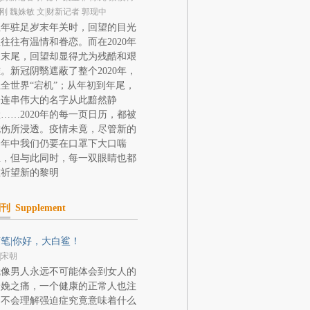
刚 魏姝敏 文|财新记者 郭现中
往年驻足岁末年关时，回望的目光
往往有温情和眷恋。而在2020年
的末尾，回望却显得尤为残酷和艰
。新冠阴翳遮蔽了整个2020年，
全世界“宕机”；从年初到年尾，
一连串伟大的名字从此黯然静
……2020年的每一页日历，都被
忧伤所浸透。疫情未竟，尽管新的
一年中我们仍要在口罩下大口喘
息，但与此同时，每一双眼睛也都
在祈望新的黎明
副刊
Supplement
笔|你好，大白鲨！
|宋朝
就像男人永远不可能体会到女人的
分娩之痛，一个健康的正常人也注
定不会理解强迫症究竟意味着什么