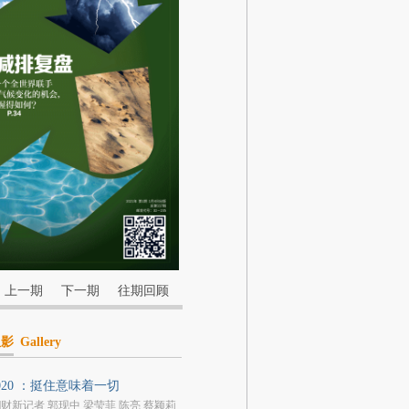
上一期
下一期
往期回顾
显影
Gallery
020 ：挺住意味着一切
|财新记者 郭现中 梁莹菲 陈亮 蔡颖莉