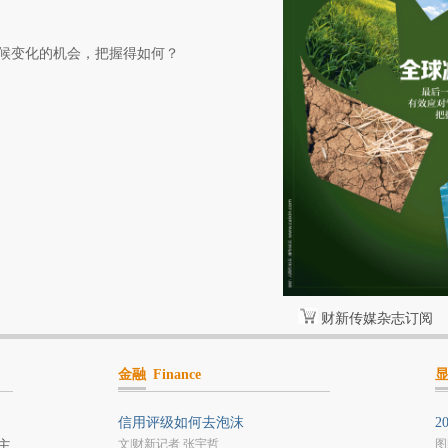
候变化的机会，把握得如何？
财新传媒杂志订阅
金融
Finance
信用评级如何去泡沫
2
文|财新记者 张宇哲
图
主