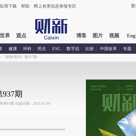
登
应用下载
帮助
网上有害信息举报专区
世界
观点
博客
图片
视频
Eng
源
健康
环科
民生
ESG
数字说
比较
中国改革
专题
>
《财新周刊》第937期
937期
01期 出版日期：2021-01-04