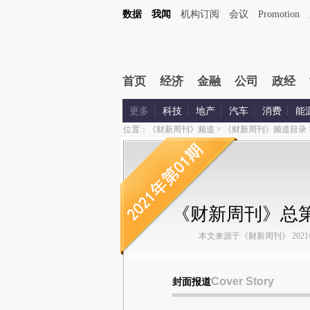
数据
我闻
机构订阅
会议
Promotion
首页
经济
金融
公司
政经
更多
科技
地产
汽车
消费
能
位置：
《财新周刊》频道
>
《财新周刊》频道目录
《财新周刊》总第
本文来源于《财新周刊》 2021年第
Cover Story
封面报道