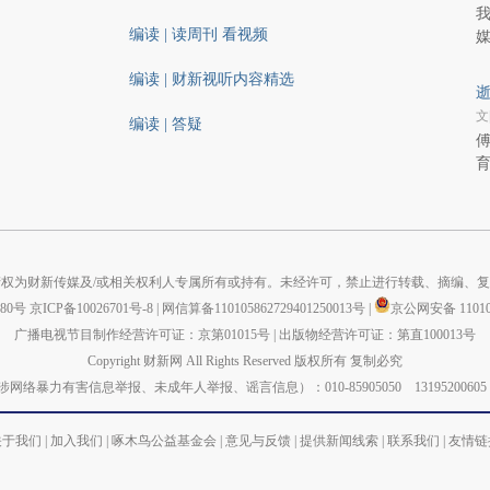
编读 | 读周刊 看视频
编读 | 财新视听内容精选
逝
文
编读 | 答疑
傅
权为财新传媒及/或相关权利人专属所有或持有。未经许可，禁止进行转载、摘编、
880号
京ICP备10026701号-8
|
网信算备110105862729401250013号
|
京公网安备 110105
广播电视节目制作经营许可证：京第01015号
|
出版物经营许可证：第直100013号
Copyright 财新网 All Rights Reserved 版权所有 复制必究
力有害信息举报、未成年人举报、谣言信息）：010-85905050 13195200605 举报邮箱：
关于我们
|
加入我们
|
啄木鸟公益基金会
|
意见与反馈
|
提供新闻线索
|
联系我们
|
友情链