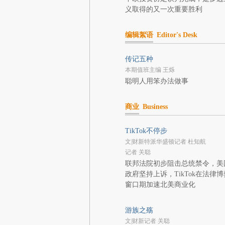
义取得的又一次重要胜利
编辑絮语
Editor's Desk
传记五种
本期值班主编 王烁
聪明人用笨办法做事
商业
Business
TikTok不停步
文|财新特派华盛顿记者 杜知航
记者 关聪
联邦法院初步阻击总统禁令，美
政府坚持上诉，TikTok在法律博
窗口期加速北美商业化
游族之殇
文|财新记者 关聪