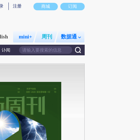
录
注册
商城
订阅
lish
mini+
周刊
数据通
讣闻