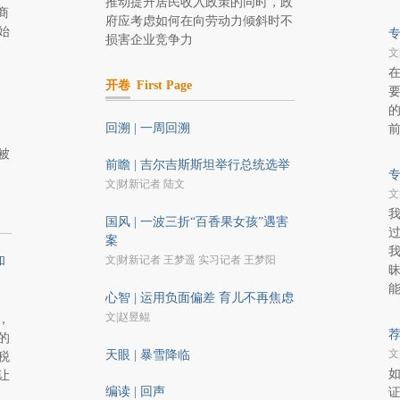
推动提升居民收入政策的同时，政
商
府应考虑如何在向劳动力倾斜时不
始
专
损害企业竞争力
文
开卷
First Page
的
回溯 | 一周回溯
被
前瞻 | 吉尔吉斯斯坦举行总统选举
专
文|财新记者 陆文
文
国风 | 一波三折“百香果女孩”遇害
案
文|财新记者 王梦遥 实习记者 王梦阳
和
心智 | 运用负面偏差 育儿不再焦虑
文|赵昱鲲
，
荐
的
文
天眼 | 暴雪降临
税
让
编读 | 回声