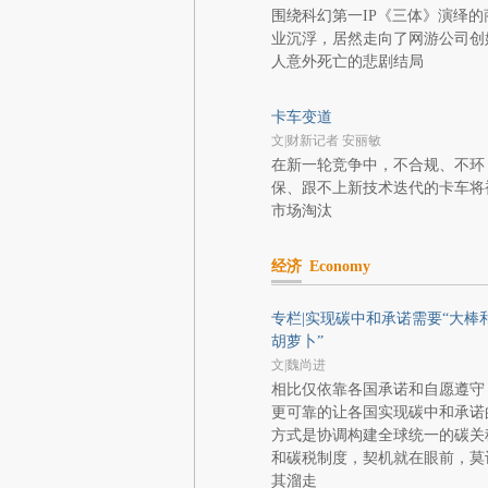
围绕科幻第一IP《三体》演绎的
业沉浮，居然走向了网游公司创
人意外死亡的悲剧结局
卡车变道
文|财新记者 安丽敏
在新一轮竞争中，不合规、不环
保、跟不上新技术迭代的卡车将
市场淘汰
经济
Economy
专栏|实现碳中和承诺需要“大棒
胡萝卜”
文|魏尚进
相比仅依靠各国承诺和自愿遵守
更可靠的让各国实现碳中和承诺
方式是协调构建全球统一的碳关
和碳税制度，契机就在眼前，莫
其溜走