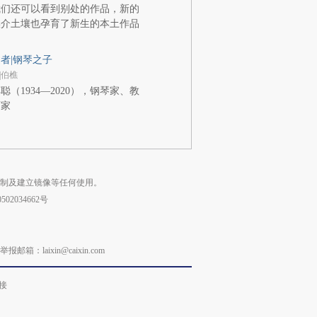
我们还可以看到别处的作品，新的
媒介土壤也孕育了新生的本土作品
者|钢琴之子
|伯樵
聪（1934—2020），钢琴家、教
育家
复制及建立镜像等任何使用。
02034662号
laixin@caixin.com
接