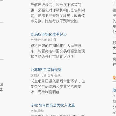
丁
破解评级虚高、区分度不够等问
题，需强化对评级机构的监管和问
责；也需要完善制度环境，改善债
里
市分割、隐性行政干预等缺陷
难
让
交易所市场化改革起步
文|财新记者 刘彩萍
默
即将挂牌的广期所将引入民营股
东，能否突破中国交易所强监管现
状？能否开启市场化之路？
公募REITs等待规则
文|财新记者 全月 岳跃
试点项目已进入最后审批环节，但
国
复杂的产品结构和专业的治理要
弈
随
求，尚待制度明确
文
专栏|如何提高居民收入比重
文|陈昌华