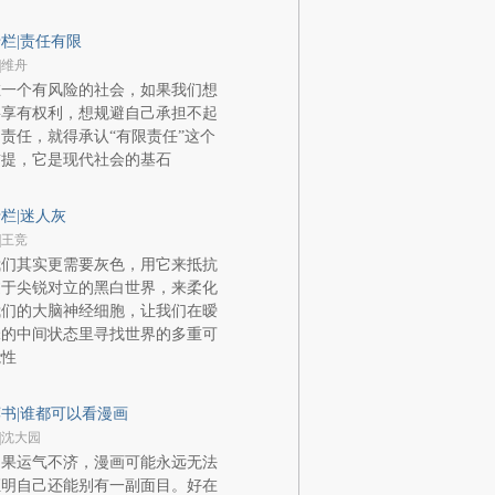
栏|责任有限
|维舟
在一个有风险的社会，如果我们想
要享有权利，想规避自己承担不起
责任，就得承认“有限责任”这个
前提，它是现代社会的基石
栏|迷人灰
|王竞
我们其实更需要灰色，用它来抵抗
过于尖锐对立的黑白世界，来柔化
我们的大脑神经细胞，让我们在暧
昧的中间状态里寻找世界的多重可
能性
书|谁都可以看漫画
|沈大园
如果运气不济，漫画可能永远无法
证明自己还能别有一副面目。好在