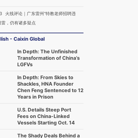
3
火线评论｜广东雷州“特教老师招聘违
很雷，仍有诸多疑点
lish - Caixin Global
In Depth: The Unfinished
Transformation of China’s
LGFVs
In Depth: From Skies to
Shackles, HNA Founder
Chen Feng Sentenced to 12
Years in Prison
U.S. Details Steep Port
Fees on China-Linked
Vessels Starting Oct. 14
The Shady Deals Behind a