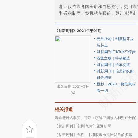
相比仅依靠各国承诺和自愿遵守，更可靠
和碳税制度，契机就在眼前，莫让其溜走
《财新周刊》2021年第01期
元旦社论｜制度型开放
新起点
财新周刊|TikTok不停步
游族之殇｜特稿精选
财新周刊｜卡车变道
财新周刊｜信用评级如
何去泡沫
显影｜2020：挺住意味
出版日期 2021-01-
着一切
04
相关报道
魏尚进对话李实、甘犁：求解中国收入和财产分配
【财新周刊】专栏|气候问题迎新局
【财新周刊】专栏丨中概股退市风险背后的多赢