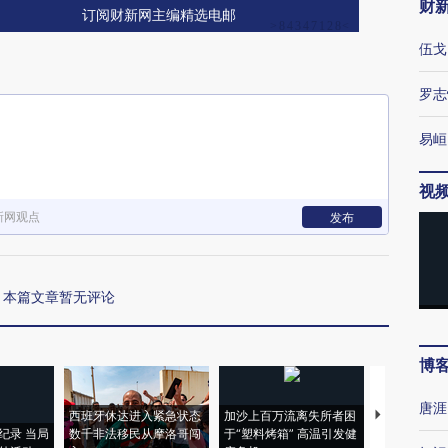
财
订阅财新网主编精选电邮
伍戈
罗志
易峘
视
新网观点
发布
本篇文章暂无评论
博
唐涯
西班牙休达进入紧急状态
加沙上百万流离失所者困
马航飞行员
纪录 当局
数千非法移民从摩洛哥闯
于“塑料烤箱” 高温引发健
粒摇头丸 尿