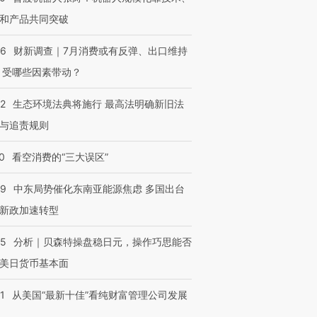
和产品共同突破
56
财新调查｜7月消费或有反弹、出口维持
 受哪些因素带动？
42
生态环境法典将施行 最高法明确新旧法
与追责规则
0
看空消费的“三大误区”
59
中东局势催化东南亚能源焦虑 多国出台
新政加速转型
05
分析｜贝森特操盘稳日元，操作巧思能否
美日货币基本面
1
从美国“最新十佳”看纯财富管理公司发展