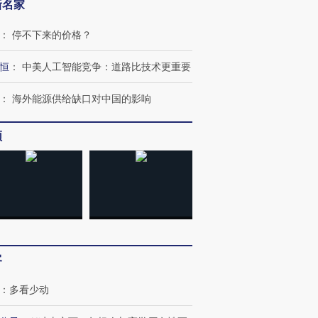
新名家
：
停不下来的价格？
恒
：
中美人工智能竞争：道路比技术更重要
：
海外能源供给缺口对中国的影响
频
客
：
多看少动
跨国走私7万
视线｜HYROX的吸金
视线｜被
检体内含3种
术：是什么让中产们甘
泽连斯基密集出访美英 索
度Z世代