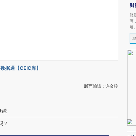
财
财
写
引
数据通【CEIC库】
版面编辑：许金玲
延续
吗？