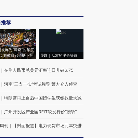
辑推荐
|被称为“蟑螂”的印度
代 将教育部长拱下台
显影｜瓜农的漫长等待
｜
在岸人民币兑美元汇率连日升破6.75
｜
河南“三支一扶”考试舞弊 警方介入侦查
｜
特朗普再上台后中国留学生获签数量大减
｜
广州开发区产业园REIT较发行价“腰斩”
周刊
｜
【封面报道】电力现货市场元年突进