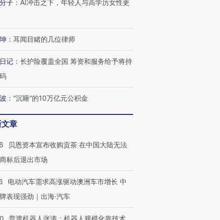
分子
：
AI冲击之下，年轻人与高学历女性更
心“花钱找虐”？
要防空导弹“救急”
育部长拱
坤
：
耳闻目睹的几位律师
进第四届链博
【商旅对话】华住集团
日记
：
长护险覆盖全国 筹资和服务给予将持
技“链”接产
【特别呈现】寻找100种
CFO：不靠规模取胜，华
【特别呈
码
有意思的生活方式·第三对
住三大增长引擎是什么？
有意思的
波
：
“沉睡”的10万亿元公积金
新文章
6
贝恩资本宣布收购贡茶 在中国大陆无法
商标后退出市场
6
电动汽车需求高涨驱动澳洲车市增长 中
牌表现强劲｜出海·汽车
00
普渡机器人张涛：机器人规模化靠技术、