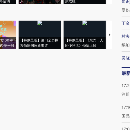
外活动
入
康危机
毒品
知识
受伤
丁金
【推广】走
村夫
找100种
【特别呈现】澳门全力探
【特别呈现】《东莞，人
会，让数智科
续加
式·第一对
索葡语国家新渠道
间便利店》倾情上线
业
吴晓
最
17:2
注册
17:1
国品
17: