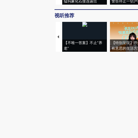
猛犸象化石接连露出
警告停止一切户
视听推荐
【不唯一答案】不止“养
【特别呈现】寻
老”
有意思的生活方