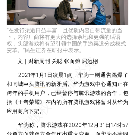
“在发行渠道日益丰富，且优质内容自带流量的当
下，内容厂商将有更大的选择余地和更强的话语
权，头部游戏将有望引领中国的手游渠道分成模式
变革。”民生证券在研报中表示。
文｜财新周刊 关聪 张而弛 屈运栩
2021年1月1日凌晨1点，
华为
一则通告踢爆了
和同城巨头
腾讯
的新矛盾。华为游戏中心通知正在
跨年的手机用户，已经暂停与腾讯游戏的合作，包
括《王者荣耀》在内的所有腾讯游戏将暂时从华为
应用商店下架。
华为称，腾讯游戏在2020年12月31日17时57
分单方面就双方合作作出重大变更，而华为不赞同