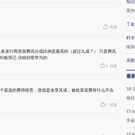
知识
受伤
丁金
·
回复
村夫
续加
众多发行商里面腾讯分成比例是最高的（超过九成？） 只是腾讯
叫板而已 没啥好喷华为的
吴晓
2
·
回复
最
18:
个渠道的费用很贵，游戏是坐享其成，被收渠道费有什么不合
候任
1
·
回复
17:
手祖
17: