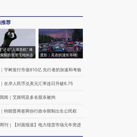
辑推荐
侵”还是“人道危机” 难
撕裂西班牙飞地休达
显影｜瓜农的漫长等待
｜
宇树发行市值610亿 先行者的加速和考验
｜
在岸人民币兑美元汇率连日升破6.75
我闻
｜
艾路明及多名股东被拘
｜
特朗普再签两份行政令限制出生公民权
周刊
｜
【封面报道】电力现货市场元年突进