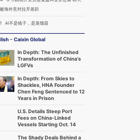
被海外竞对拉开差距
1
AI不是镜子，是蒸馏器
lish - Caixin Global
In Depth: The Unfinished
Transformation of China’s
LGFVs
In Depth: From Skies to
Shackles, HNA Founder
跨国走私7万
视线｜被称为“蟑螂”的印
视线｜“入侵”还是“人道危
Chen Feng Sentenced to 12
检体内含3种
度Z世代 用街头抗争将教
机”？难民潮撕裂西班牙
秘鲁纳斯
Years in Prison
育部长拱下台
飞地休达
13人遇难
U.S. Details Steep Port
Fees on China-Linked
Vessels Starting Oct. 14
进第四届链博
【商旅对话】华住集团
The Shady Deals Behind a