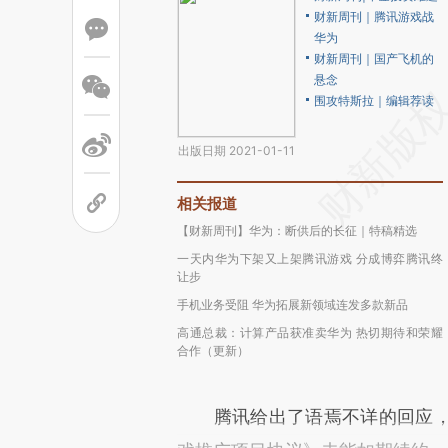
财新周刊｜腾讯游戏战
华为
财新周刊｜国产飞机的
悬念
围攻特斯拉｜编辑荐读
出版日期 2021-01-11
相关报道
【财新周刊】华为：断供后的长征｜特稿精选
一天内华为下架又上架腾讯游戏 分成博弈腾讯终
让步
手机业务受阻 华为拓展新领域连发多款新品
高通总裁：计算产品获准卖华为 热切期待和荣耀
合作（更新）
腾讯给出了语焉不详的回应，