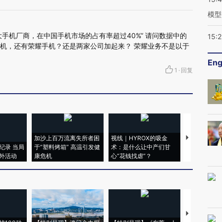
模型
手机厂商，在中国手机市场的占有率超过40%” 请问数据中的
15:2
手机，还有荣耀手机？还是两家公司加起来？ 荣耀业务不是以于
Eng
1
·
回复
加沙上百万流离失所者困
视线｜HYROX的吸金
马航飞行员
纪录 当局
于“塑料烤箱” 高温引发健
术：是什么让中产们甘
粒摇头丸 尿
外活动
康危机
心“花钱找虐”？
毒品
【推广】走