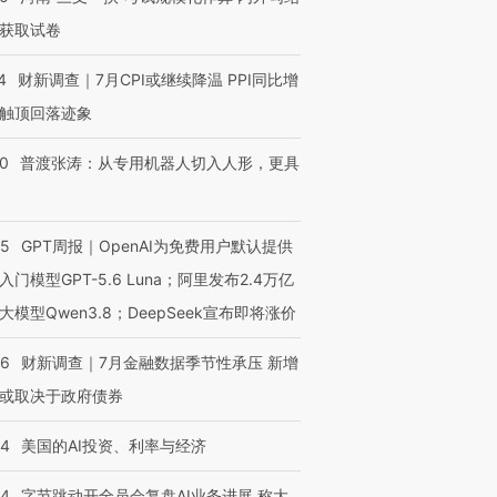
获取试卷
4
财新调查｜7月CPI或继续降温 PPI同比增
触顶回落迹象
00
普渡张涛：从专用机器人切入人形，更具
55
GPT周报｜OpenAI为免费用户默认提供
入门模型GPT-5.6 Luna；阿里发布2.4万亿
大模型Qwen3.8；DeepSeek宣布即将涨价
46
财新调查｜7月金融数据季节性承压 新增
或取决于政府债券
44
美国的AI投资、利率与经济
44
字节跳动开全员会复盘AI业务进展 称大