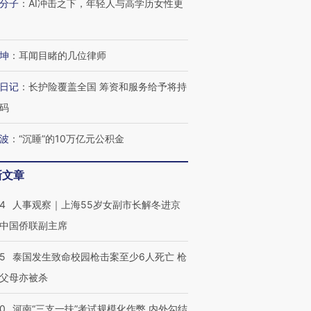
分子
：
AI冲击之下，年轻人与高学历女性更
坤
：
耳闻目睹的几位律师
日记
：
长护险覆盖全国 筹资和服务给予将持
码
波
：
“沉睡”的10万亿元公积金
新文章
24
人事观察｜上海55岁女副市长解冬进京
中国侨联副主席
45
泰国发生致命校园枪击案至少6人死亡 枪
父母亦被杀
40
河南“三支一扶”考试规模化作弊 内外勾结