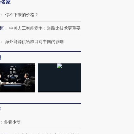
新名家
：
停不下来的价格？
恒
：
中美人工智能竞争：道路比技术更重要
：
海外能源供给缺口对中国的影响
频
客
：
多看少动