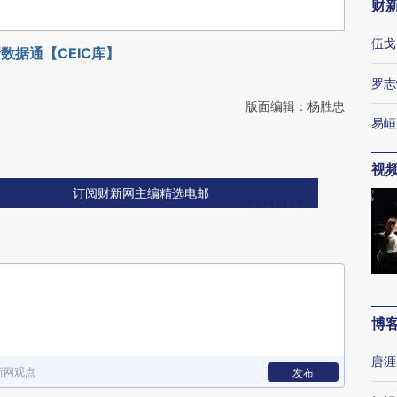
财
伍戈
数据通【CEIC库】
罗志
版面编辑：杨胜忠
易峘
视
订阅财新网主编精选电邮
博
唐涯
新网观点
发布