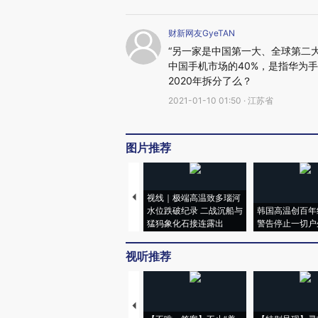
财新网友GyeTAN
“另一家是中国第一大、全球第二大
中国手机市场的40%，是指华为
2020年拆分了么？
2021-01-10 01:50 · 江苏省
图片推荐
视线｜极端高温致多瑙河
水位跌破纪录 二战沉船与
韩国高温创百年
猛犸象化石接连露出
警告停止一切户
视听推荐