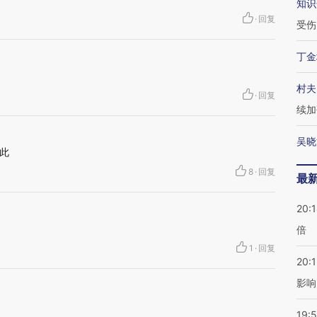
知识
·
回复
受伤
丁金
村夫
·
回复
续加
吴晓
此
8
·
回复
最
20:
倍
1
·
回复
20:1
影响
19:5