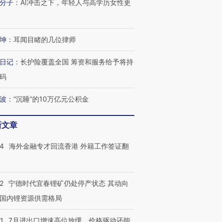
分子
：
AI冲击之下，年轻人与高学历女性更
坤
：
耳闻目睹的几位律师
日记
：
长护险覆盖全国 筹资和服务给予将持
码
波
：
“沉睡”的10万亿元公积金
新文章
14
海外金融专才回流香港 外籍工作签证翻
2
宁德时代宜春锂矿仍处停产状态 其动向
国内锂资源供需格局
1
7月进出口增速高位放缓，价格驱动还能