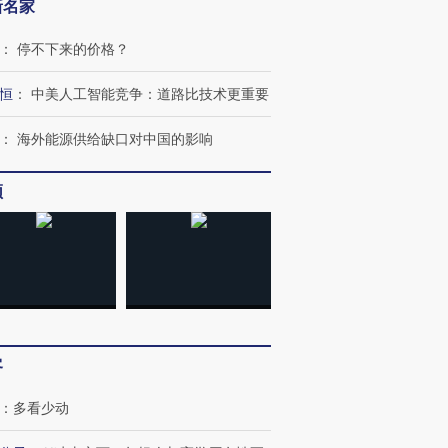
新名家
：
停不下来的价格？
恒
：
中美人工智能竞争：道路比技术更重要
：
海外能源供给缺口对中国的影响
频
客
：
多看少动