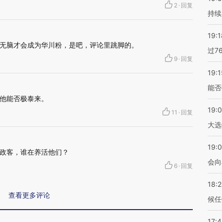
2
·
回复
持续
19:1
无脑才会成为华川粉，是吧，评论里跳脚的。
过7
9
·
回复
19:1
能否
他能否极泰来。
19:
11
·
回复
大选
19:0
政客，谁在养活他们？
会向
6
·
回复
18:
查看更多评论
候任
17: