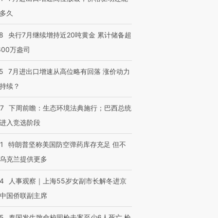
多久
8
央行7月继续增持近20吨黄金 累计储备超
600万盎司
5
7月进出口增速从高位略有回落 涨价动力
持续？
07
下周前瞻：生态环境法典施行；巴西总统
进入竞选阶段
1
特朗普坚称美国防空弹药库存充足 但不
乌克兰提供更多
24
人事观察｜上海55岁女副市长解冬进京
中国侨联副主席
45
泰国发生致命校园枪击案至少6人死亡 枪