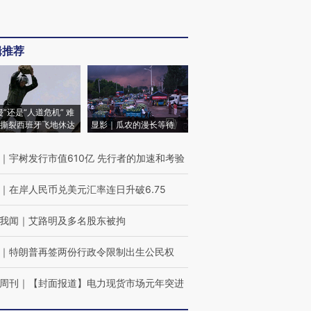
辑推荐
侵”还是“人道危机” 难
撕裂西班牙飞地休达
显影｜瓜农的漫长等待
｜
宇树发行市值610亿 先行者的加速和考验
｜
在岸人民币兑美元汇率连日升破6.75
我闻
｜
艾路明及多名股东被拘
｜
特朗普再签两份行政令限制出生公民权
周刊
｜
【封面报道】电力现货市场元年突进