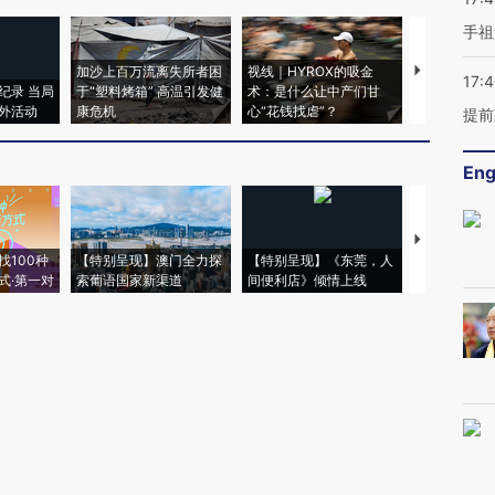
手祖
加沙上百万流离失所者困
视线｜HYROX的吸金
马航飞行员
17:
纪录 当局
于“塑料烤箱” 高温引发健
术：是什么让中产们甘
粒摇头丸 尿
外活动
康危机
心“花钱找虐”？
毒品
提前
Eng
【推广】走
找100种
【特别呈现】澳门全力探
【特别呈现】《东莞，人
会，让数智科
式·第一对
索葡语国家新渠道
间便利店》倾情上线
业