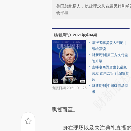
美国总统易人，执政理念从右翼民粹和单
会平坦
《财新周刊》2021年第04期
举报者李贤羡入刑记｜
编辑荐读
财新周刊|第三方支付监
管升级
直播电商野蛮生长乱象
频发 谁来监管？|编辑荐
读
财新周刊|中国碳市场待
出版日期 2021-01-25
考
飘摇而至。
身在现场以及关注典礼直播的观