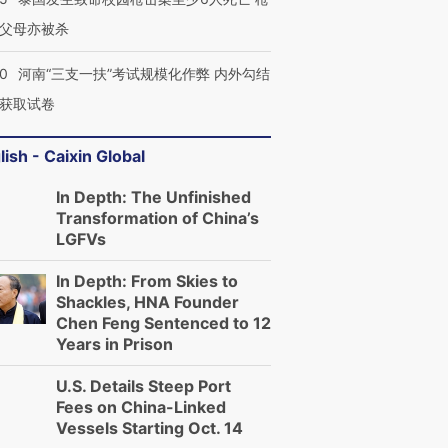
父母亦被杀
跨国走私7万
视线｜被称为“蟑螂”的印
视线｜“入侵”还是“人道危
40
河南“三支一扶”考试规模化作弊 内外勾结
检体内含3种
度Z世代 用街头抗争将教
机”？难民潮撕裂西班牙
秘鲁纳斯
育部长拱下台
飞地休达
13人遇难
获取试卷
lish - Caixin Global
In Depth: The Unfinished
Transformation of China’s
进第四届链博
【商旅对话】华住集团
技“链”接产
【特别呈现】寻找100种
CFO：不靠规模取胜，华
【特别呈
LGFVs
有意思的生活方式·第三对
住三大增长引擎是什么？
有意思的
In Depth: From Skies to
Shackles, HNA Founder
Chen Feng Sentenced to 12
Years in Prison
U.S. Details Steep Port
Fees on China-Linked
Vessels Starting Oct. 14