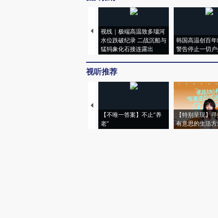
视线｜极端高温致多瑙河
水位跌破纪录 二战沉船与
韩国高温创百年
猛犸象化石接连露出
警告停止一切户
视听推荐
【不唯一答案】不止“养
【特别呈现】寻
老”
有意思的生活方