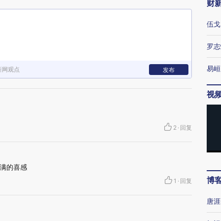
财
伍戈
罗志
易峘
新网观点
发布
视
2
·
回复
满的喜感
博
1
·
回复
唐涯