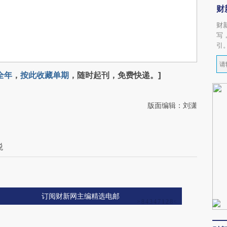
财
财
写
引
全年
，
按此收藏单期
，随时起刊，免费快递。]
版面编辑：刘潇
税
订阅财新网主编精选电邮