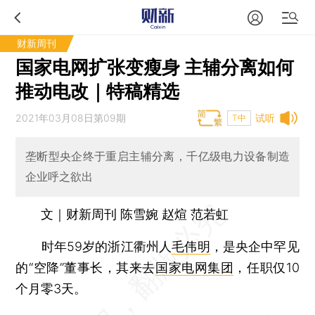
财新周刊
国家电网扩张变瘦身 主辅分离如何
推动电改｜特稿精选
2021年03月08日第09期
试听
T中
垄断型央企终于重启主辅分离，千亿级电力设备制造
企业呼之欲出
文｜财新周刊 陈雪婉 赵煊 范若虹
时年59岁的浙江衢州人
毛伟明
，是央企中罕见
的“空降”董事长，其来去
国家电网集团
，任职仅10
个月零3天。