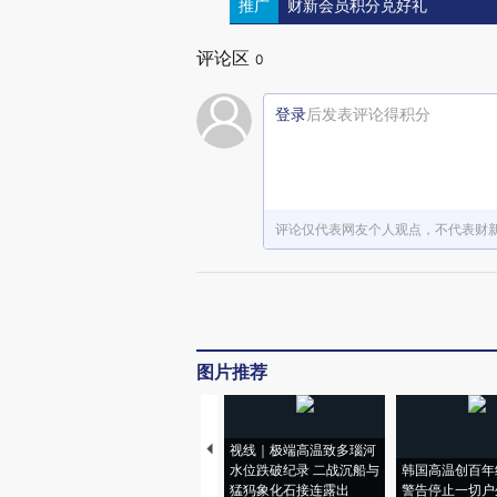
推广
财新会员积分兑好礼
评论区
0
登录
后发表评论得积分
评论仅代表网友个人观点，不代表财
图片推荐
视线｜极端高温致多瑙河
水位跌破纪录 二战沉船与
韩国高温创百年
猛犸象化石接连露出
警告停止一切户