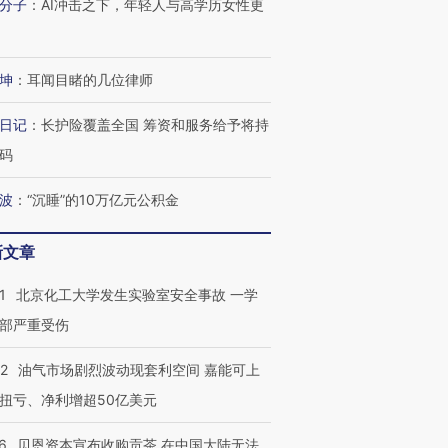
分子
：
AI冲击之下，年轻人与高学历女性更
坤
：
耳闻目睹的几位律师
日记
：
长护险覆盖全国 筹资和服务给予将持
码
波
：
“沉睡”的10万亿元公积金
新文章
1
北京化工大学发生实验室安全事故 一学
部严重受伤
22
油气市场剧烈波动现套利空间 嘉能可上
扭亏、净利增超50亿美元
OX的吸金
马航飞行员跨国走私7万
视线｜被称为“蟑螂”的印
让中产们甘
粒摇头丸 尿检体内含3种
度Z世代 用街头抗争将教
秘鲁纳斯
”？
毒品
育部长拱下台
13人遇难
6
贝恩资本宣布收购贡茶 在中国大陆无法