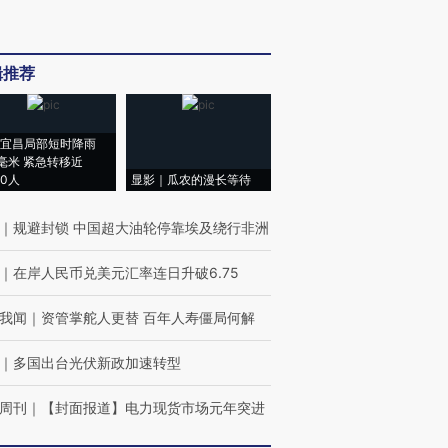
辑推荐
宜昌局部短时降雨
8毫米 紧急转移近
00人
显影｜瓜农的漫长等待
｜
规避封锁 中国超大油轮停靠埃及绕行非洲
｜
在岸人民币兑美元汇率连日升破6.75
我闻
｜
资管掌舵人更替 百年人寿僵局何解
｜
多国出台光伏新政加速转型
周刊
｜
【封面报道】电力现货市场元年突进