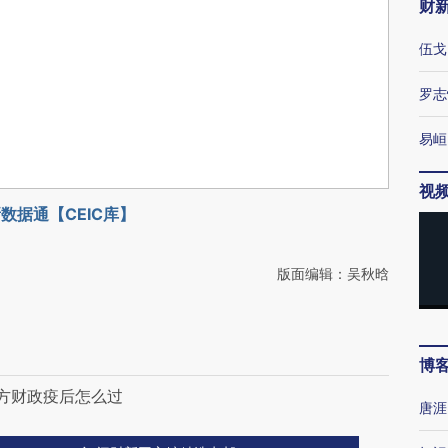
财
伍戈
罗志
易峘
视
数据通【CEIC库】
版面编辑：吴秋晗
博
地方财政疫后怎么过
唐涯