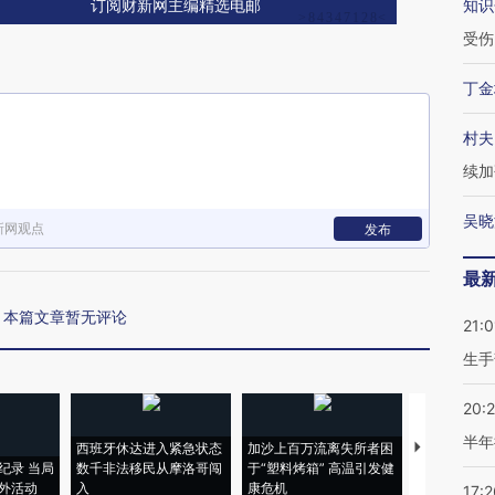
知识
订阅财新网主编精选电邮
受伤
丁金
村夫
续加
吴晓
新网观点
发布
最
本篇文章暂无评论
21:0
生手
20:
半年
西班牙休达进入紧急状态
加沙上百万流离失所者困
视线｜HYR
纪录 当局
数千非法移民从摩洛哥闯
于“塑料烤箱” 高温引发健
术：是什么
外活动
入
康危机
心“花钱找虐
17:2