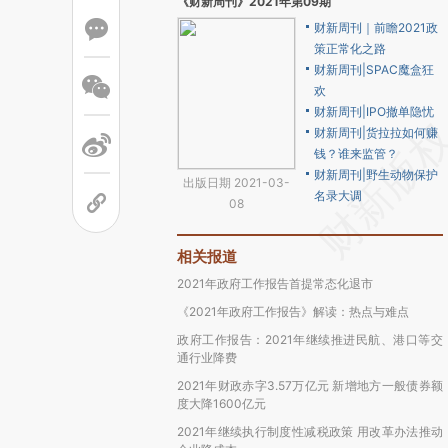
《财新周刊》2021年第09期
财新周刊｜前瞻2021政
策正常化之路
财新周刊|SPAC魔盒狂
欢
财新周刊|IPO撤单隐忧
财新周刊|货拉拉如何赚
钱？谁来监管？
财新周刊|野生动物保护
出版日期 2021-03-
名录大调
08
相关报道
2021年政府工作报告首提常态化退市
《2021年政府工作报告》解读：热点与难点
政府工作报告：2021年继续推进民航、港口等交
通行业降费
2021年财政赤字3.57万亿元 新增地方一般债券额
度大降1600亿元
2021年继续执行制度性减税政策 用改革办法推动