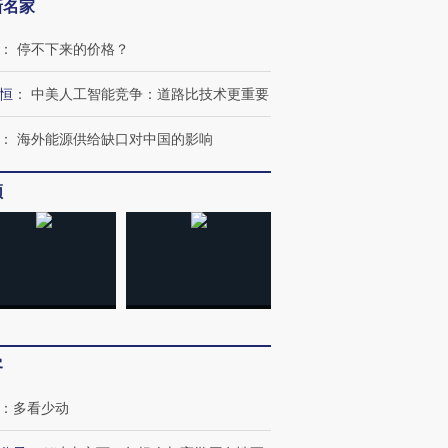
新名家
：
停不下来的价格？
恒
：
中美人工智能竞争：道路比技术更重要
：
海外能源供给缺口对中国的影响
频
客
：
多看少动