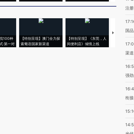
注册
17:1
国品
【推广】走
找100种
【特别呈现】澳门全力探
【特别呈现】《东莞，人
会，让数智科
17:
式·第一对
索葡语国家新渠道
间便利店》倾情上线
业
渠道
16:
强劲
16:
衔接
15:1
14:
光伏