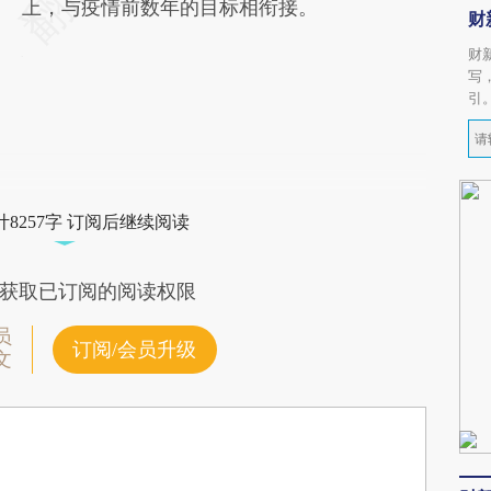
上，与疫情前数年的目标相衔接。
财
财
写
引
8257字 订阅后继续阅读
获取已订阅的阅读权限
员
订阅/会员升级
文