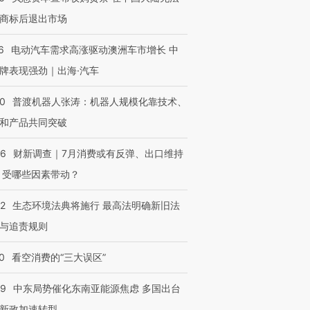
商标后退出市场
6
电动汽车需求高涨驱动澳洲车市增长 中
牌表现强劲｜出海·汽车
进第四届链博
【商旅对话】华住集团
技“链”接产
【特别呈现】寻找100种
CFO：不靠规模取胜，华
【特别呈
00
普渡机器人张涛：机器人规模化靠技术、
有意思的生活方式·第三对
住三大增长引擎是什么？
有意思的
和产品共同突破
56
财新调查｜7月消费或有反弹、出口维持
 受哪些因素带动？
42
生态环境法典将施行 最高法明确新旧法
与追责规则
0
看空消费的“三大误区”
59
中东局势催化东南亚能源焦虑 多国出台
新政加速转型