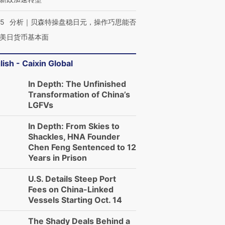
05
分析｜贝森特操盘稳日元，操作巧思能否
美日货币基本面
lish - Caixin Global
In Depth: The Unfinished
Transformation of China’s
LGFVs
In Depth: From Skies to
Shackles, HNA Founder
Chen Feng Sentenced to 12
Years in Prison
U.S. Details Steep Port
Fees on China-Linked
Vessels Starting Oct. 14
The Shady Deals Behind a