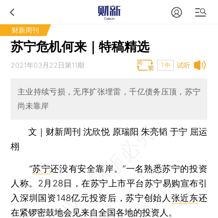
财新周刊
苏宁危机何来｜特稿精选
2021年03月22日第11期
试听
T中
主业持续亏损，无序扩张埋雷，千亿债务压顶，苏宁
尚未靠岸
文｜财新周刊 沈欣悦 原瑞阳 朱亮韬 于宁 屈运
栩
“
苏宁
还没有安全靠岸。”一名熟悉苏宁的投资
人称。2月28日，在苏宁上市平台苏宁易购宣布引
入深圳国资148亿元投资后，苏宁创始人
张近东
还
在紧锣密鼓地会见来自全国各地的投资人。