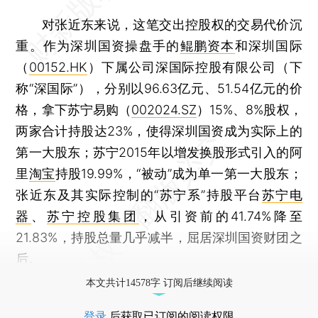
对张近东来说，这笔交出控股权的交易代价沉
重。作为深圳国资操盘手的
鲲鹏资本
和深圳国际
（
00152.HK
）下属公司深国际控股有限公司（下
称“深国际”），分别以96.63亿元、51.54亿元的价
格，拿下苏宁易购（
002024.SZ
）15%、8%股权，
两家合计持股达23%，使得深圳国资成为实际上的
第一大股东；苏宁2015年以增发换股形式引入的阿
里
淘宝
持股19.99%，“被动”成为单一第一大股东；
张近东及其实际控制的“苏宁系”持股平台
苏宁电
器
、
苏宁控股集团
，从引资前的41.74%降至
21.83%，持股总量几乎减半，屈居深圳国资财团之
后。
本文共计14578字 订阅后继续阅读
登录
后获取已订阅的阅读权限