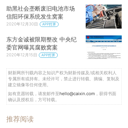
助黑社会垄断废旧电池市场
信阳环保系统发生窝案
2020年12月30日
APP打开
东方金诚被限期整改 中央纪
委官网曝其腐败窝案
2020年12月15日
APP打开
财新网所刊载内容之知识产权为财新传媒及/或相关权利人
专属所有或持有。未经许可，禁止进行转载、摘编、复制及
建立镜像等任何使用。
如有意愿转载，请发邮件至
hello@caixin.com
，获得书面
确认及授权后，方可转载。
推荐阅读