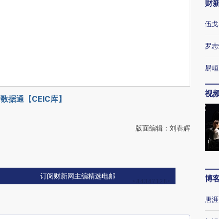
财
伍戈
罗志
易峘
视
数据通【CEIC库】
版面编辑：刘春辉
订阅财新网主编精选电邮
博
唐涯