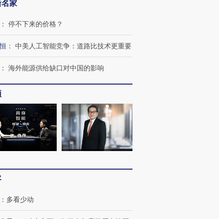
新名家
：
停不下来的价格？
恒
：
中美人工智能竞争：道路比技术更重要
：
海外能源供给缺口对中国的影响
频
客
：
多看少动