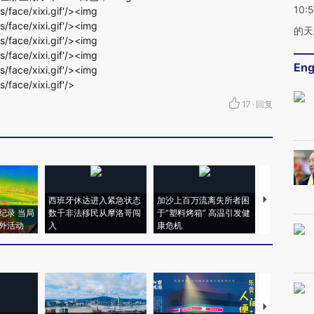
10:
s/face/xixi.gif'/><img
s/face/xixi.gif'/><img
的天
s/face/xixi.gif'/><img
s/face/xixi.gif'/><img
Eng
s/face/xixi.gif'/><img
s/face/xixi.gif'/>
17
·
回复
西班牙休达进入紧急状态
加沙上百万流离失所者困
视线｜HYR
纪录 当局
数千非法移民从摩洛哥闯
于“塑料烤箱” 高温引发健
术：是什么
外活动
入
康危机
心“花钱找虐
【推广】走