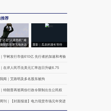
辑推荐
侵”还是“人道危机” 难
撕裂西班牙飞地休达
显影｜瓜农的漫长等待
｜
宇树发行市值610亿 先行者的加速和考验
｜
在岸人民币兑美元汇率连日升破6.75
我闻
｜
艾路明及多名股东被拘
｜
特朗普再签两份行政令限制出生公民权
周刊
｜
【封面报道】电力现货市场元年突进