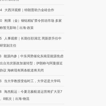
44
大西洋观察｜特朗普助力金砖合作
40
刚果（金）铜钴精矿禁令扰动市场 多家
称暂无影响 | 出海·政策
25
人事观察｜长期任职湖北 周新群升任中
研室副主任
3
能源内参｜中东局势催化东南亚能源焦虑
出台光伏新政加速转型；伊朗称与阿曼接近
协议 海峡现有两条航道将关闭
6
当大学教授变临时工，大学还是大学吗
8
海杰航运：今夏北极航道运营将扩大至7
、8航次｜出海·物流