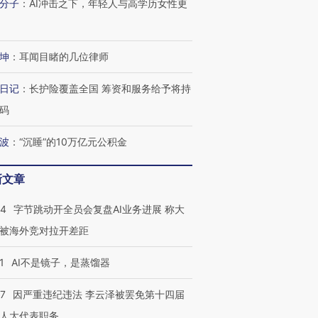
分子
：
AI冲击之下，年轻人与高学历女性更
坤
：
耳闻目睹的几位律师
日记
：
长护险覆盖全国 筹资和服务给予将持
码
波
：
“沉睡”的10万亿元公积金
新文章
44
字节跳动开全员会复盘AI业务进展 称大
被海外竞对拉开差距
1
AI不是镜子，是蒸馏器
07
因严重违纪违法 李云泽被罢免第十四届
人大代表职务