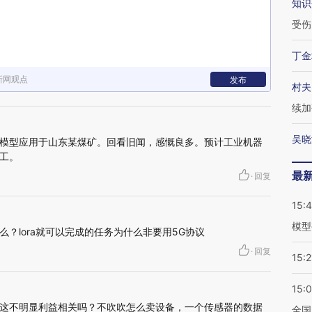
知识
受伤
丁金
新网观点
发布
村夫
续加
吴晓
能大模型应用于山东某煤矿。回看旧闻，感慨良多。预计工业机器
工。
最
·
回复
15:
模型
？lora就可以完成的任务为什么非要用5G协议
·
回复
15:2
15:
这不明显利益相关吗？不吹吹怎么卖设备，一个传感器的数据
全国