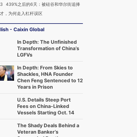
53
439%之后的6天：被硅谷和华尔街追捧
才，为何走入杠杆误区
lish - Caixin Global
In Depth: The Unfinished
Transformation of China’s
LGFVs
In Depth: From Skies to
Shackles, HNA Founder
Chen Feng Sentenced to 12
Years in Prison
OX的吸金
马航飞行员跨国走私7万
视线｜被称为“蟑螂”的印
让中产们甘
粒摇头丸 尿检体内含3种
度Z世代 用街头抗争将教
秘鲁纳斯
”？
毒品
育部长拱下台
13人遇难
U.S. Details Steep Port
Fees on China-Linked
Vessels Starting Oct. 14
The Shady Deals Behind a
Veteran Banker’s
进第四届链博
【商旅对话】华住集团