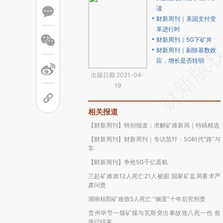
读
财新周刊｜美国支付变
革进行时
财新周刊｜5G下矿井
财新周刊｜剔除基数效
应，增长是否转弱
出版日期 2021-04-
19
相关报道
【财新周刊】特别报道：求解矿难新局｜特稿精选
【财新周刊】财新周刊｜专访苗圩：5G时代“路”与
车
【财新周刊】争抢5G千亿蛋糕
三起矿难致12人死亡21人被困 国家矿监局要求严
肃问责
湖南桂阳矿难致5人死亡 “搁置”十年后究刑责
贵州毕节一煤矿煤与瓦斯突出事故致八死一伤 救
援已结束