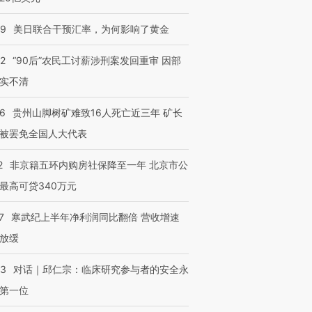
09
美日联合干预汇率，为何影响了黄金
32
“90后”农民工讨薪涉刑案发回重审 因部
进第四届链博
【商旅对话】华住集团
技“链”接产
【特别呈现】寻找100种
CFO：不靠规模取胜，华
【特别呈
实不清
有意思的生活方式·第三对
住三大增长引擎是什么？
有意思的
36
贵州山脚树矿难致16人死亡近三年 矿长
被罢免全国人大代表
2
非京籍五环内购房社保降至一年 北京市公
最高可贷340万元
7
寒武纪上半年净利润同比翻倍 营收增速
放缓
53
对话｜邱仁宗：临床研究参与者的安全永
第一位