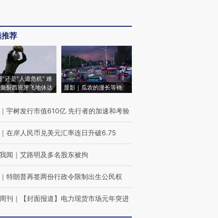
辑推荐
侵”还是“人道危机” 难
撕裂西班牙飞地休达
显影｜瓜农的漫长等待
｜
宇树发行市值610亿 先行者的加速和考验
｜
在岸人民币兑美元汇率连日升破6.75
我闻
｜
艾路明及多名股东被拘
｜
特朗普再签两份行政令限制出生公民权
周刊
｜
【封面报道】电力现货市场元年突进