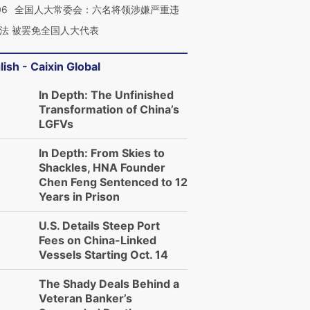
06
全国人大常委会：六名将领涉嫌严重违
法 被罢免全国人大代表
lish - Caixin Global
In Depth: The Unfinished
Transformation of China’s
LGFVs
In Depth: From Skies to
Shackles, HNA Founder
Chen Feng Sentenced to 12
Years in Prison
U.S. Details Steep Port
Fees on China-Linked
Vessels Starting Oct. 14
The Shady Deals Behind a
Veteran Banker’s