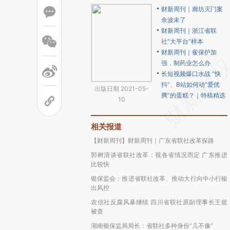
财新周刊｜廊坊灭门案
余波未了
财新周刊｜浙江省联
社“大平台”样本
财新周刊｜鲎保护加
强，制药业怎么办
长短视频爆口水战 “快
抖”、B站如何动“爱优
出版日期 2021-05-
腾”的蛋糕？｜特稿精选
10
相关报道
【财新周刊】财新周刊｜广东省联社改革探路
郭树清谈省联社改革：视各省情况而定 广东推进
比较快
银保监会：推进省联社改革、推动大行向中小行输
出风控
农信社反腐风暴继续 四川省联社原副理事长王挺
被查
湖南银保监局局长：省联社多种身份“几不像”