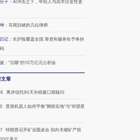
分子
：
AI冲击之下，年轻人与高学历女性更
坤
：
耳闻目睹的几位律师
日记
：
长护险覆盖全国 筹资和服务给予将持
码
波
：
“沉睡”的10万亿元公积金
新文章
46
离岸信托90天补税窗口期疑问
00
普渡机器人如何平衡“脚踏实地”与“仰望星
？
”还是“人道危
湖北宜昌局部短时降雨
哈尔滨遭遇短时极端强降
撕裂西班牙
128毫米 紧急转移近
雨 3小时累计雨量超80毫
秘鲁纳斯
57
特朗普召开矿业圆桌会 拟向关键矿产投
4000人
米
13人遇难
20亿美元