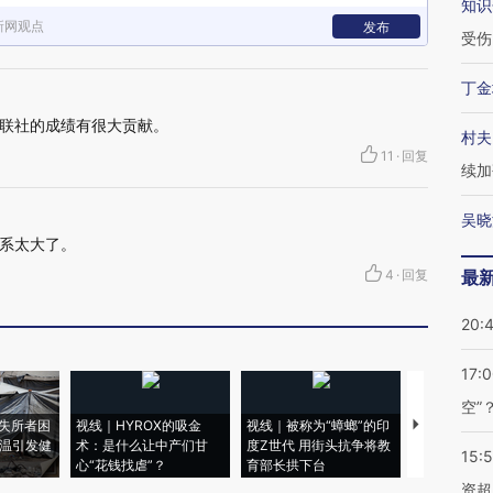
知识
新网观点
发布
受伤
丁金
联社的成绩有很大贡献。
村夫
11
·
回复
续加
吴晓
系太大了。
4
·
回复
最
20:
17:
空”
失所者困
视线｜HYROX的吸金
视线｜被称为“蟑螂”的印
视线｜“入侵
高温引发健
术：是什么让中产们甘
度Z世代 用街头抗争将教
机”？难民潮
15:
心“花钱找虐”？
育部长拱下台
飞地休达
资超