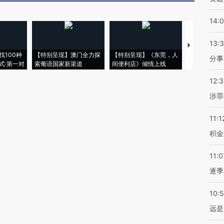
14:
13:
【推广】走
找100种
【特别呈现】澳门全力探
【特别呈现】《东莞，人
会，让数智科
分事
式·第一对
索葡语国家新渠道
间便利店》倾情上线
业
12:
涉罪
11:1
积金
11:0
逐季
10:
远是