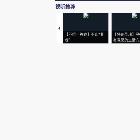
视听推荐
【不唯一答案】不止“养
【特别呈现】寻
老”
有意思的生活方