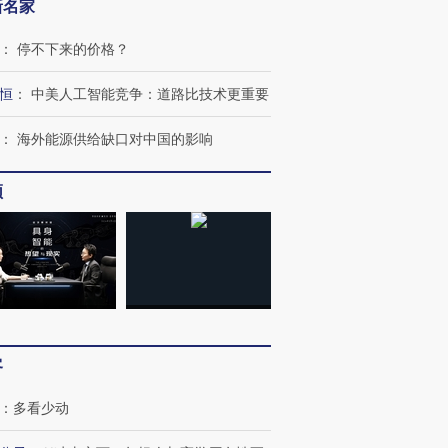
新名家
：
停不下来的价格？
恒
：
中美人工智能竞争：道路比技术更重要
：
海外能源供给缺口对中国的影响
频
客
：
多看少动