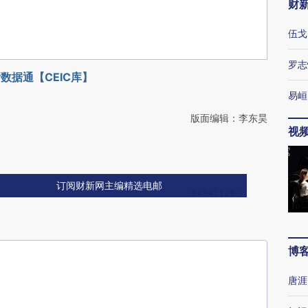
财
伍戈
罗志
数据通【CEIC库】
易峘
版面编辑：李东昊
视
订阅财新网主编精选电邮
博
唐涯