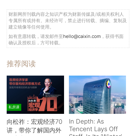
财新网所刊载内容之知识产权为财新传媒及/或相关权利人
专属所有或持有。未经许可，禁止进行转载、摘编、复制及
建立镜像等任何使用。
如有意愿转载，请发邮件至
hello@caixin.com
，获得书面
确认及授权后，方可转载。
推荐阅读
私房课
In Depth: As
向松祚：宏观经济70
Tencent Lays Off
讲，带你了解国内外