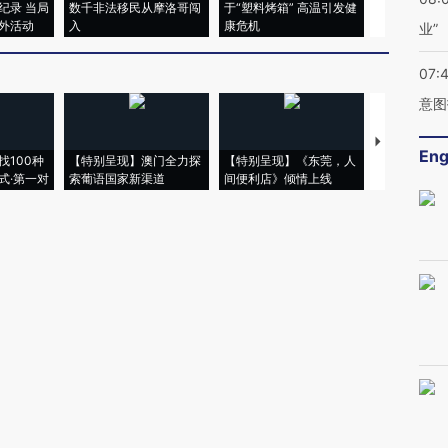
纪录 当局
数千非法移民从摩洛哥闯
于“塑料烤箱” 高温引发健
术：是什么
外活动
入
康危机
心“花钱找虐
业”
07:
意图
【推广】走
Eng
找100种
【特别呈现】澳门全力探
【特别呈现】《东莞，人
会，让数智科
式·第一对
索葡语国家新渠道
间便利店》倾情上线
业