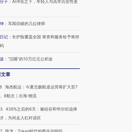
分子
：
AI冲击之下，年轻人与高学历女性更
坤
：
耳闻目睹的几位律师
日记
：
长护险覆盖全国 筹资和服务给予将持
码
波
：
“沉睡”的10万亿元公积金
新文章
8
海杰航运：今夏北极航道运营将扩大至7
、8航次｜出海·物流
53
439%之后的6天：被硅谷和华尔街追捧
才，为何走入杠杆误区
07
陈龙：Token时代的商业与组织