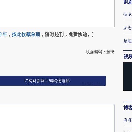
财
伍戈
罗志
全年
，
按此收藏单期
，随时起刊，免费快递。]
易峘
版面编辑：鲍琦
视
订阅财新网主编精选电邮
博
唐涯