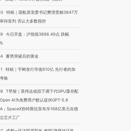
50
特稿｜国航原党委书记樊澄受贿3847万
审待宣判 否认大多数指控
29
今日开盘：沪指报3896.49点 跌幅
0%
24
蓄势突破后的黄金
51
特稿｜宇树发行市值610亿 先行者的加
考验
29
T早报｜英伟达或拟下调下代GPU显存配
Open AI为免费用户默认提供GPT-5.6
NA；SpaceX协特斯拉宣布斥168亿美元在德
立芯片工厂
OX的吸金
马航飞行员跨国走私7万
视线｜被称为“蟑螂”的印
07
成都一区法院原院长 被指“违规挂证执