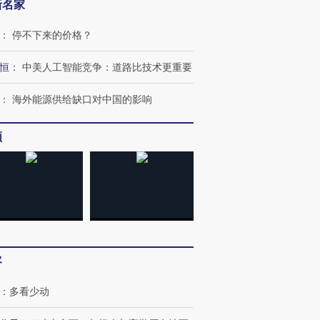
新名家
：
停不下来的价格？
恒
：
中美人工智能竞争：道路比技术更重要
：
海外能源供给缺口对中国的影响
频
客
：
多看少动