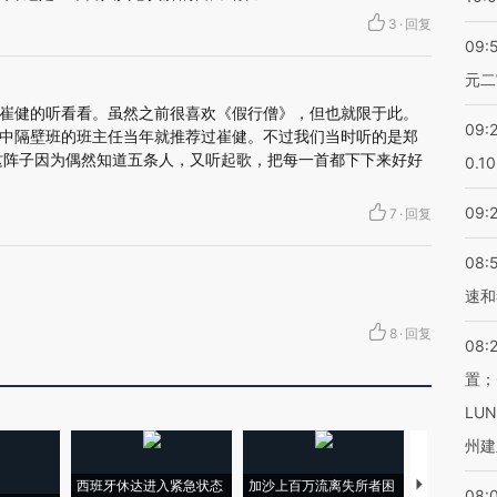
3
·
回复
09:
元二
崔健的听看看。虽然之前很喜欢《假行僧》，但也就限于此。
09:
中隔壁班的班主任当年就推荐过崔健。不过我们当时听的是郑
这阵子因为偶然知道五条人，又听起歌，把每一首都下下来好好
0.1
09:
7
·
回复
08:
速和
8
·
回复
08:
置；
LU
州建
西班牙休达进入紧急状态
加沙上百万流离失所者困
视线｜HYR
08: