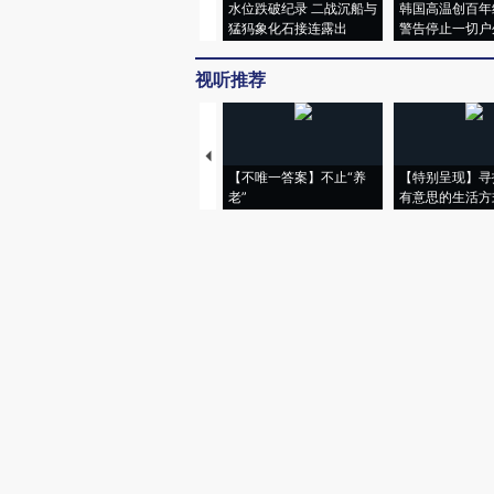
水位跌破纪录 二战沉船与
韩国高温创百年
猛犸象化石接连露出
警告停止一切户
视听推荐
【不唯一答案】不止“养
【特别呈现】寻
老”
有意思的生活方