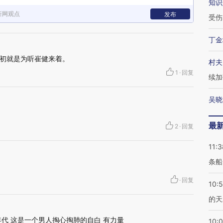
知识
新网观点
发布
受伤
丁金
初就是为听崔健来着。
村夫
1
·
回复
续加
吴晓
最
2
·
回复
11:3
条船
·
回复
10:
的天
代 这是一个男人掏心掏肺的自白 有力量
10: