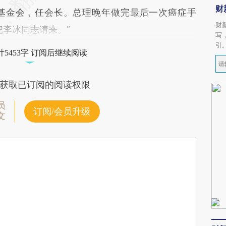
财
基金会，任会长。总理晚年做完最后一次癌症手
财
把李冰同志请来。”
写
引
5453字 订阅后继续阅读
获取已订阅的阅读权限
员
订阅/会员升级
文