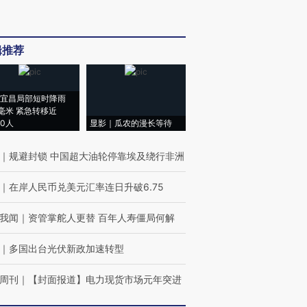
辑推荐
宜昌局部短时降雨
8毫米 紧急转移近
00人
显影｜瓜农的漫长等待
｜
规避封锁 中国超大油轮停靠埃及绕行非洲
｜
在岸人民币兑美元汇率连日升破6.75
我闻
｜
资管掌舵人更替 百年人寿僵局何解
｜
多国出台光伏新政加速转型
周刊
｜
【封面报道】电力现货市场元年突进