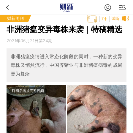
财新周刊
试听
T中
非洲猪瘟变异毒株来袭｜特稿精选
2021年06月21日第24期
非洲猪瘟疫情进入常态化阶段的同时，一种新的变异
毒株又悄然流行，中国养猪业与非洲猪瘟病毒的战局
更为复杂
订阅后播放完整视频