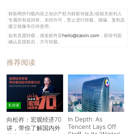
财新网所刊载内容之知识产权为财新传媒及/或相关权利人
专属所有或持有。未经许可，禁止进行转载、摘编、复制及
建立镜像等任何使用。
如有意愿转载，请发邮件至
hello@caixin.com
，获得书面
确认及授权后，方可转载。
推荐阅读
私房课
In Depth: As
向松祚：宏观经济70
Tencent Lays Off
讲，带你了解国内外