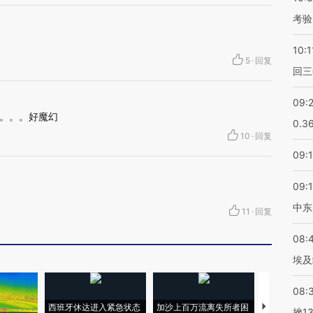
考验
10:1
5
·
回复
回三
09:
。。。好魔幻
0.3
10
·
回复
09:
09:
中东
11
·
回复
08:
埃及
08:
西班牙休达进入紧急状态
加沙上百万流离失所者困
马航飞行员
挫1