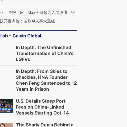
检体内含3种
泽连斯基密集出访美英 索
秘鲁纳斯卡观光飞机坠毁
术：是什
要防空导弹“救急”
13人遇难
心“花钱找
20
T早报｜MiniMax今日起纳入港股通；宇
技开启询价；谷歌AI人事大重组
lish - Caixin Global
进第四届链博
【商旅对话】华住集团
技“链”接产
【特别呈现】寻找100种
CFO：不靠规模取胜，华
【特别呈
In Depth: The Unfinished
有意思的生活方式·第三对
住三大增长引擎是什么？
有意思的
Transformation of China’s
LGFVs
In Depth: From Skies to
Shackles, HNA Founder
Chen Feng Sentenced to 12
Years in Prison
U.S. Details Steep Port
Fees on China-Linked
Vessels Starting Oct. 14
The Shady Deals Behind a