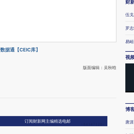
财
伍戈
罗志
易峘
数据通【CEIC库】
视
版面编辑：吴秋晗
博
订阅财新网主编精选电邮
唐涯