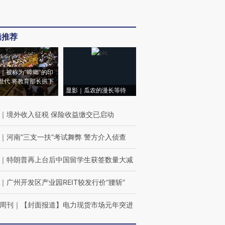
辑推荐
｜被称为“蟑螂”的印
世代 将教育部长拱下
显影｜瓜农的漫长等待
｜
境外收入征税 保险收益缴交已启动
｜
河南“三支一扶”考试舞弊 警方介入侦查
｜
特朗普再上台后中国留学生获签数量大减
｜
广州开发区产业园REIT较发行价“腰斩”
周刊
｜
【封面报道】电力现货市场元年突进