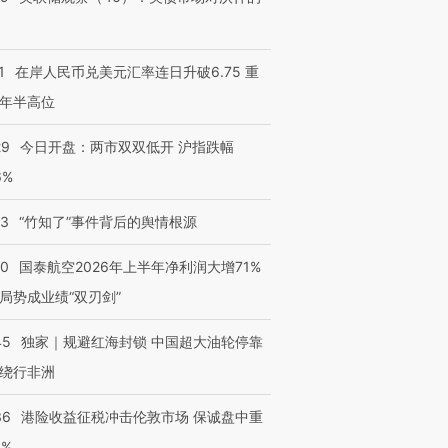
1
在岸人民币兑美元汇率连日升破6.75 重
年半高位
29
今日开盘：两市双双低开 沪指跌幅
6%
13
“竹知了”事件背后的舆情根源
10
国泰航空2026年上半年净利润大增71%
局势成业绩“双刃剑”
45
独家｜规避红海封锁 中国超大油轮停靠
绕行非洲
36
港险收益征税冲击伦敦市场 保诚盘中重
跨国走私7万
视线｜HY
3%