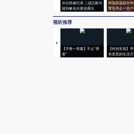
水位跌破纪录 二战沉船与
韩国高温创百年
猛犸象化石接连露出
警告停止一切户
视听推荐
【不唯一答案】不止“养
【特别呈现】寻
老”
有意思的生活方