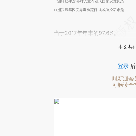
非洲猪瘟肆虐 菲律宾宣布进入国家灾难状态
非洲猪瘟基因变异毒株流行 或成防控新难题
当于2017年年末的97.6%。
本文共计
登录
后
财新通会
可畅读全