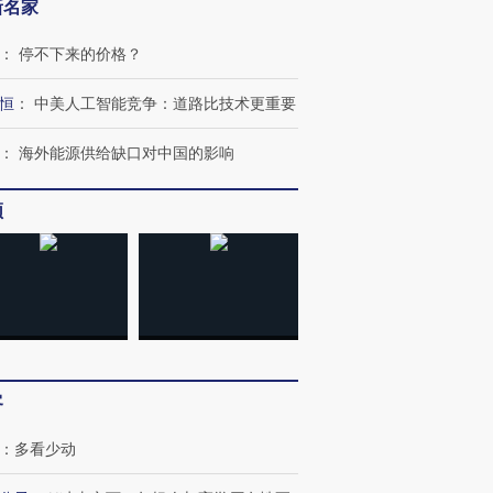
新名家
：
停不下来的价格？
恒
：
中美人工智能竞争：道路比技术更重要
：
海外能源供给缺口对中国的影响
频
客
：
多看少动