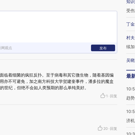
知识
受伤
丁金
村夫
续加
新网观点
发布
吴晓
面临着细菌的疯狂反扑。至于病毒和其它微生物，随着基因编
最
用亦不可避免，加之南方科技大学贺建奎事件，潘多拉的魔盒
学的世纪，但绝不会如人类预期的那么单纯美好。
10:
1
·
回复
趋势
10:
济机
20
·
回复
10: