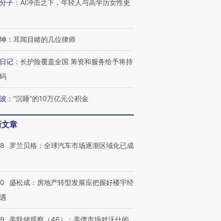
分子
：
AI冲击之下，年轻人与高学历女性更
坤
：
耳闻目睹的几位律师
日记
：
长护险覆盖全国 筹资和服务给予将持
码
波
：
“沉睡”的10万亿元公积金
新文章
58
罗兰贝格：全球汽车市场逐渐区域化已成
50
盛松成：房地产转型发展应把握好楼宇经
遇
39
美联储观察（46）：美债市场对沃什的