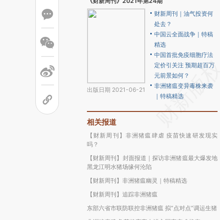
《财新周刊》2021年第24期
财新周刊｜油气投资何
处去？
中国云全面战争｜特稿
精选
中国首批免疫细胞疗法
定价引关注 预期超百万
元前景如何？
非洲猪瘟变异毒株来袭
出版日期 2021-06-21
｜特稿精选
相关报道
【财新周刊】非洲猪瘟肆虐 疫苗快速研发现实
吗？
【财新周刊】封面报道｜探访非洲猪瘟最大爆发地
黑龙江明水猪场缘何沦陷
【财新周刊】非洲猪瘟幽灵｜特稿精选
【财新周刊】追踪非洲猪瘟
东部六省市联防联控非洲猪瘟 拟“点对点”调运生猪