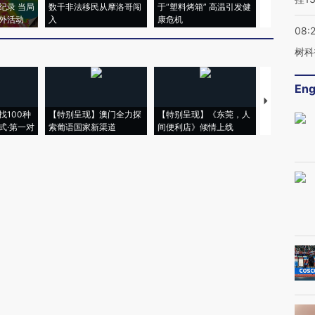
纪录 当局
数千非法移民从摩洛哥闯
于“塑料烤箱” 高温引发健
粒摇头丸 尿
外活动
入
康危机
毒品
08:
树科
Eng
【推广】走
找100种
【特别呈现】澳门全力探
【特别呈现】《东莞，人
会，让数智科
式·第一对
索葡语国家新渠道
间便利店》倾情上线
业