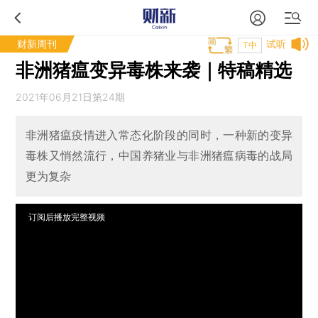
财新周刊
试听
T中
非洲猪瘟变异毒株来袭｜特稿精选
2021年06月21日第24期
非洲猪瘟疫情进入常态化阶段的同时，一种新的变异
毒株又悄然流行，中国养猪业与非洲猪瘟病毒的战局
更为复杂
订阅后播放完整视频