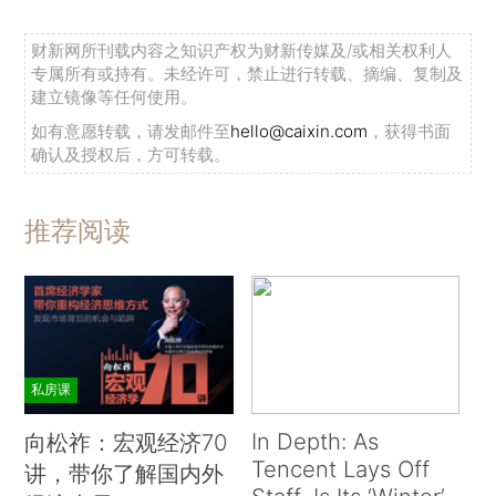
财新网所刊载内容之知识产权为财新传媒及/或相关权利人
专属所有或持有。未经许可，禁止进行转载、摘编、复制及
建立镜像等任何使用。
如有意愿转载，请发邮件至
hello@caixin.com
，获得书面
确认及授权后，方可转载。
推荐阅读
私房课
In Depth: As
向松祚：宏观经济70
Tencent Lays Off
讲，带你了解国内外