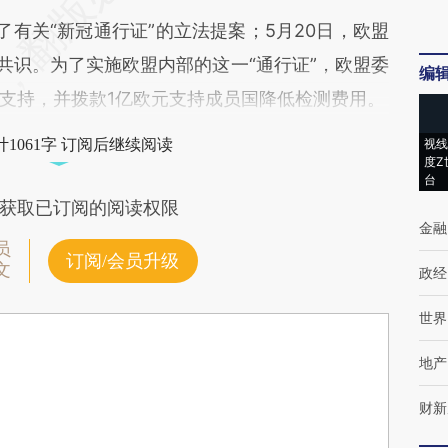
有关“新冠通行证”的立法提案；5月20日，欧盟
共识。为了实施欧盟内部的这一“通行证”，欧盟委
编
支持，并拨款1亿欧元支持成员国降低检测费用。
1061字 订阅后继续阅读
视线
度Z
台
获取已订阅的阅读权限
金融
员
订阅/会员升级
文
政经
世界
地产
财新