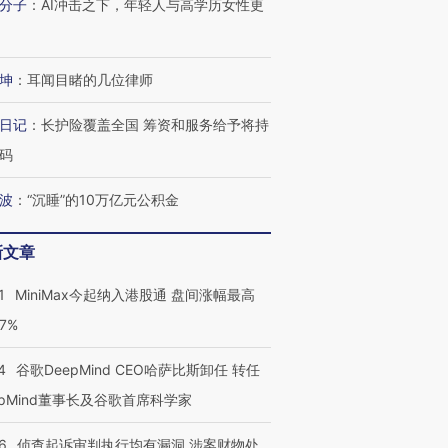
分子
：
AI冲击之下，年轻人与高学历女性更
进第四届链博
【商旅对话】华住集团
技“链”接产
【特别呈现】寻找100种
CFO：不靠规模取胜，华
【特别呈
坤
：
耳闻目睹的几位律师
有意思的生活方式·第三对
住三大增长引擎是什么？
有意思的
日记
：
长护险覆盖全国 筹资和服务给予将持
码
波
：
“沉睡”的10万亿元公积金
新文章
1
MiniMax今起纳入港股通 盘间涨幅最高
77%
4
谷歌DeepMind CEO哈萨比斯卸任 转任
epMind董事长及谷歌首席科学家
6
侦查起诉审判执行均有漏洞 涉案财物处