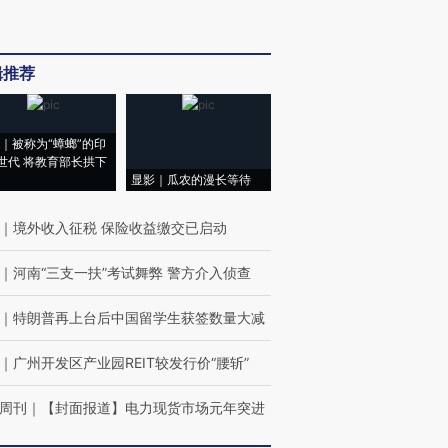
辑推荐
｜被称为“蟑螂”的印
世代 将教育部长拱下
显影｜瓜农的漫长等待
｜
境外收入征税 保险收益缴交已启动
｜
河南“三支一扶”考试舞弊 警方介入侦查
｜
特朗普再上台后中国留学生获签数量大减
｜
广州开发区产业园REIT较发行价“腰斩”
周刊
｜
【封面报道】电力现货市场元年突进