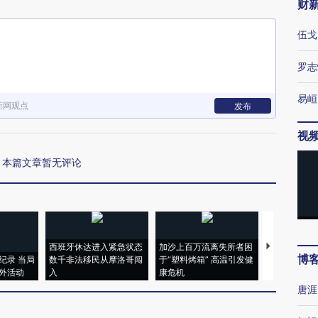
财
伍戈
罗志
易峘
新网观点
发布
视
本篇文章暂无评论
西班牙休达进入紧急状态
加沙上百万流离失所者困
马航飞行员
博
纪录 当局
数千非法移民从摩洛哥闯
于“塑料烤箱” 高温引发健
粒摇头丸 尿
外活动
入
康危机
毒品
唐涯