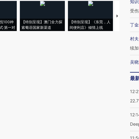
知识
受伤
【推广】走
找100种
【特别呈现】澳门全力探
【特别呈现】《东莞，人
会，让数智科
丁金
式·第一对
索葡语国家新渠道
间便利店》倾情上线
业
村夫
续加
吴晓
最
12:2
22.
12:1
De
11:5