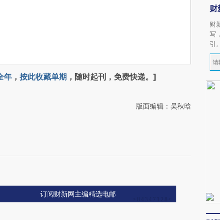
财
财
写
引
全年
，
按此收藏单期
，随时起刊，免费快递。]
版面编辑：吴秋晗
订阅财新网主编精选电邮