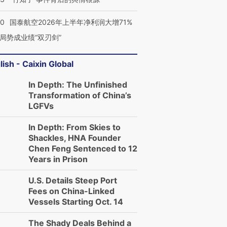
10
国泰航空2026年上半年净利润大增71%
局势成业绩“双刃剑”
lish - Caixin Global
In Depth: The Unfinished
Transformation of China’s
LGFVs
In Depth: From Skies to
Shackles, HNA Founder
Chen Feng Sentenced to 12
Years in Prison
U.S. Details Steep Port
Fees on China-Linked
Vessels Starting Oct. 14
The Shady Deals Behind a