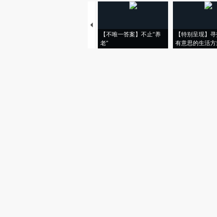
【不唯一答案】不止“养
【特别呈现】寻
老”
有意思的生活方