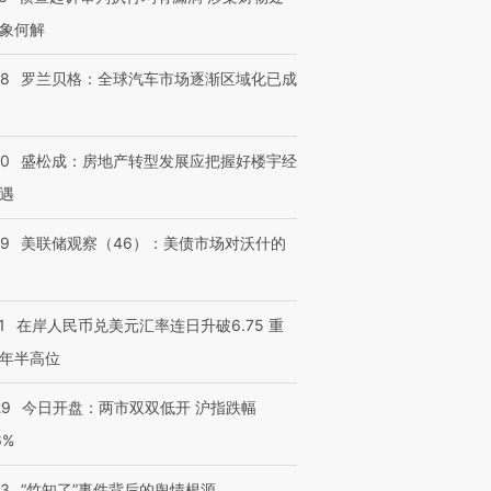
象何解
58
罗兰贝格：全球汽车市场逐渐区域化已成
50
盛松成：房地产转型发展应把握好楼宇经
遇
39
美联储观察（46）：美债市场对沃什的
1
在岸人民币兑美元汇率连日升破6.75 重
年半高位
29
今日开盘：两市双双低开 沪指跌幅
6%
13
“竹知了”事件背后的舆情根源