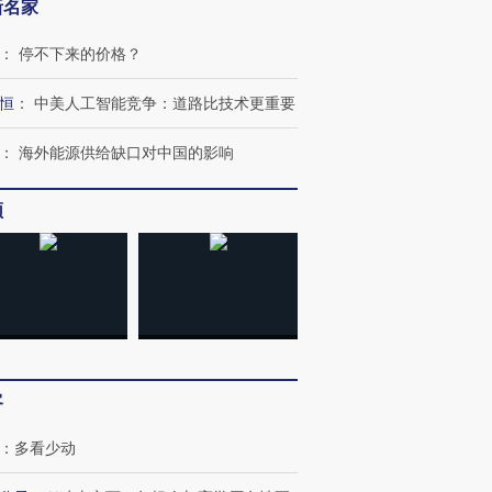
新名家
：
停不下来的价格？
恒
：
中美人工智能竞争：道路比技术更重要
：
海外能源供给缺口对中国的影响
频
跨国走私7万
视线｜HY
客
检体内含3种
泽连斯基密集出访美英 索
秘鲁纳斯卡观光飞机坠毁
术：是什
要防空导弹“救急”
13人遇难
心“花钱找
：
多看少动