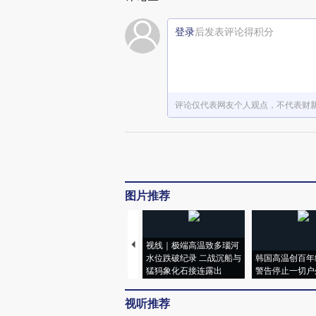
登录
后发表评论得积分
评论仅代表网友个人观点，不代表财
图片推荐
视线｜极端高温致多瑙河
水位跌破纪录 二战沉船与
韩国高温创百年
猛犸象化石接连露出
警告停止一切户
视听推荐