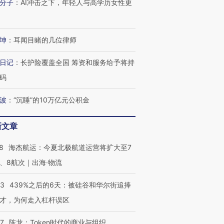
OX的吸金
马航飞行员跨国走私7万
视线｜被称为“蟑螂”的印
分子
：
AI冲击之下，年轻人与高学历女性更
让中产们甘
粒摇头丸 尿检体内含3种
度Z世代 用街头抗争将教
秘鲁纳斯
”？
毒品
育部长拱下台
13人遇难
坤
：
耳闻目睹的几位律师
日记
：
长护险覆盖全国 筹资和服务给予将持
码
进第四届链博
【商旅对话】华住集团
技“链”接产
【特别呈现】寻找100种
CFO：不靠规模取胜，华
【特别呈
有意思的生活方式·第三对
住三大增长引擎是什么？
有意思的
波
：
“沉睡”的10万亿元公积金
新文章
8
海杰航运：今夏北极航道运营将扩大至7
、8航次｜出海·物流
53
439%之后的6天：被硅谷和华尔街追捧
才，为何走入杠杆误区
07
陈龙：Token时代的商业与组织