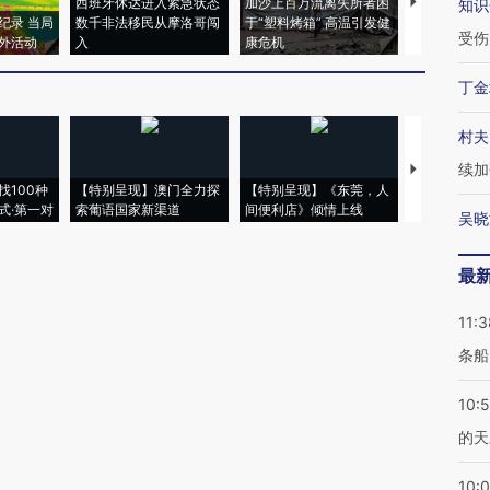
西班牙休达进入紧急状态
加沙上百万流离失所者困
视线｜HYR
知识
纪录 当局
数千非法移民从摩洛哥闯
于“塑料烤箱” 高温引发健
术：是什么
受伤
外活动
入
康危机
心“花钱找虐
丁金
村夫
续加
【推广】走
找100种
【特别呈现】澳门全力探
【特别呈现】《东莞，人
会，让数智科
式·第一对
索葡语国家新渠道
间便利店》倾情上线
业
吴晓
最
11:3
条船
10:
的天
10: