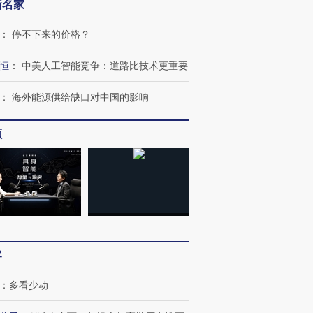
新名家
：
停不下来的价格？
恒
：
中美人工智能竞争：道路比技术更重要
：
海外能源供给缺口对中国的影响
频
客
：
多看少动