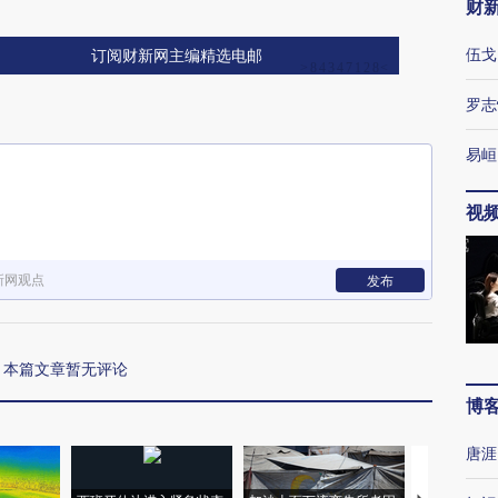
财
伍戈
订阅财新网主编精选电邮
罗志
易峘
视
新网观点
发布
本篇文章暂无评论
博
唐涯