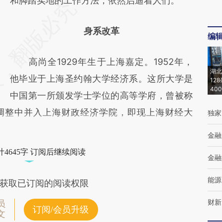
和脚踏实地的工作方法，依然启迪着人们。
身系改革
编
高尚全1929年生于上海嘉定。1952年，
湖北
他毕业于上海圣约翰大学经济系。这所大学是
12
40
中国第一所颁发学士学位的高等学府，曾被称
系调整中并入上海财政经济学院，即现上海财经大
独家
金融
4645字 订阅后继续阅读
金融
能源
获取已订阅的阅读权限
财新
员
订阅/会员升级
文