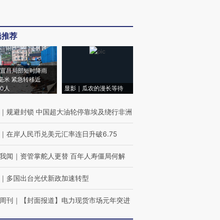
辑推荐
宜昌局部短时降雨
8毫米 紧急转移近
00人
显影｜瓜农的漫长等待
｜
规避封锁 中国超大油轮停靠埃及绕行非洲
｜
在岸人民币兑美元汇率连日升破6.75
我闻
｜
资管掌舵人更替 百年人寿僵局何解
｜
多国出台光伏新政加速转型
周刊
｜
【封面报道】电力现货市场元年突进