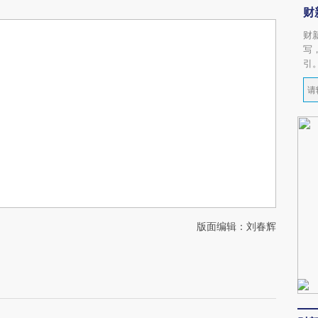
财
财
写
引
版面编辑：刘春辉