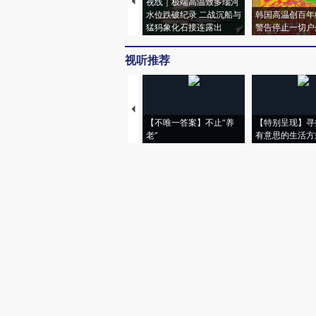
视线｜极端高温致多瑙河
水位跌破纪录 二战沉船与
韩国高温创百年
猛犸象化石接连露出
警告停止一切户
视听推荐
【不唯一答案】不止“养
【特别呈现】寻
老”
有意思的生活方