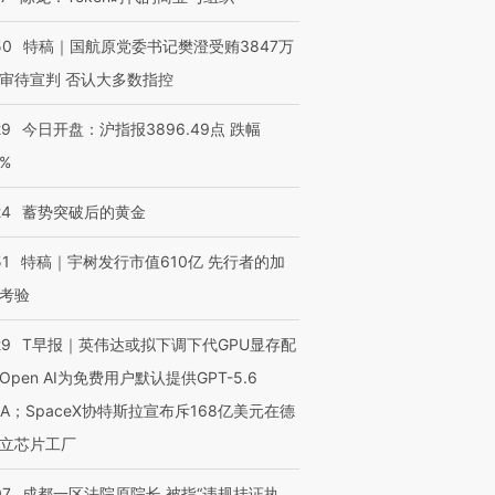
50
特稿｜国航原党委书记樊澄受贿3847万
审待宣判 否认大多数指控
29
今日开盘：沪指报3896.49点 跌幅
0%
24
蓄势突破后的黄金
51
特稿｜宇树发行市值610亿 先行者的加
考验
29
T早报｜英伟达或拟下调下代GPU显存配
Open AI为免费用户默认提供GPT-5.6
NA；SpaceX协特斯拉宣布斥168亿美元在德
立芯片工厂
07
成都一区法院原院长 被指“违规挂证执