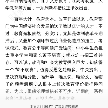
不举行纸笔考试。除了义务教育，在高考制度、大
学教育等方面，一系列新举措也正渐次出台。
百年大计，教育为本。改革开放以来，教育部
门为中国经济社会发展输送了数以亿计的人才，不
过，教育短板依然十分突出，尤其是体制改革长期
滞后，又叠加个别环节过度商业化造成的扭曲。考
试模式、教育公平等问题广受诟病，中小学生负担
太重令学生和家长苦不堪言，就业难与招工难并
存。可以说，政府和社会为教育投入巨大，却落得
一个“皆不欢喜”，值得反思之处颇多。中央提出，
坚决克服唯分数、唯升学、唯文凭、唯论文、唯帽
子的顽瘴痼疾，从根本上解决教育评价指挥棒问
题。为此，重磅治理举措必不可少。近期的一系列
教育治理动作，可视为主动谋变之举。
本文共计1918字 订阅后继续阅读