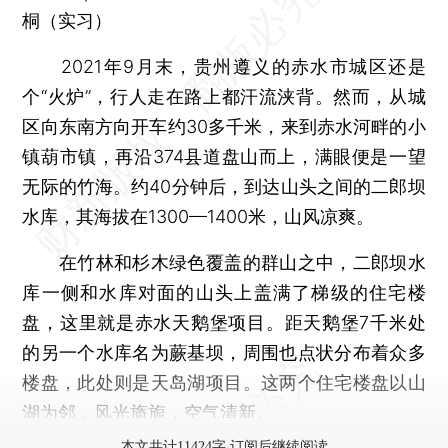
桐（实习）
2021年9月末，贵州遵义的赤水市城区还是
个“火炉”，行人走在路上都汗流浃背。然而，从城
区向东南方向开车约30多千米，来到赤水河畔的小
镇葫市镇，再沿374县道盘山而上，满眼便是一望
无际的竹海。约40分钟后，到达山头之间的二郎坝
水库，其海拔在1300—1400米，山风凉爽。
在竹林和杉木绿色覆盖的群山之中，二郎坝水
库一侧和水库对面的山头上盖满了梯级的住宅楼
盘，这里就是赤水天鹅堡项目。距天鹅堡7千米处
的另一个水库名为蕨基坝，周围也点状分布着众多
楼盘，此处则是天岛湖项目。这两个住宅楼盘以山
湖为邻，风光旖旎，空气清新。
本文共计11424字 订阅后继续阅读