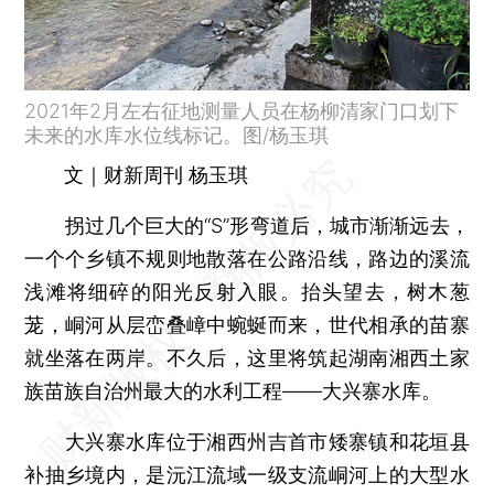
2021年2月左右征地测量人员在杨柳清家门口划下
未来的水库水位线标记。图/杨玉琪
文｜财新周刊 杨玉琪
拐过几个巨大的“S”形弯道后，城市渐渐远去，
一个个乡镇不规则地散落在公路沿线，路边的溪流
浅滩将细碎的阳光反射入眼。抬头望去，树木葱
茏，峒河从层峦叠嶂中蜿蜒而来，世代相承的苗寨
就坐落在两岸。不久后，这里将筑起湖南湘西土家
族苗族自治州最大的水利工程——大兴寨水库。
大兴寨水库位于湘西州吉首市矮寨镇和花垣县
补抽乡境内，是沅江流域一级支流峒河上的大型水