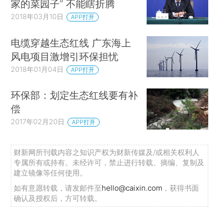
家的菜园子” 不能瞎折腾
2018年03月10日
APP打开
电缆穿越生态红线 广东海上
风电项目激增引环保担忧
2018年01月04日
APP打开
环保部：划定生态红线要有补
偿
2017年02月20日
APP打开
财新网所刊载内容之知识产权为财新传媒及/或相关权利人
专属所有或持有。未经许可，禁止进行转载、摘编、复制及
建立镜像等任何使用。
如有意愿转载，请发邮件至
hello@caixin.com
，获得书面
确认及授权后，方可转载。