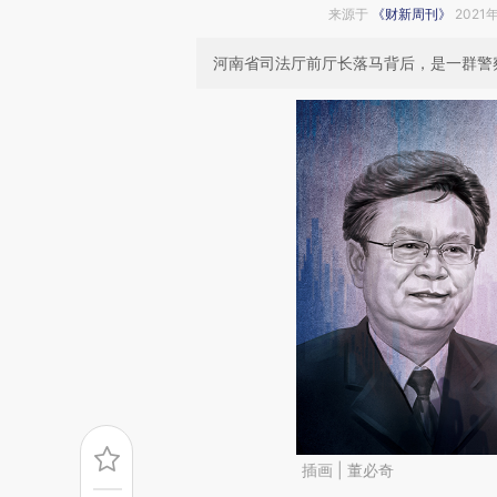
来源于
《财新周刊》
2021
河南省司法厅前厅长落马背后，是一群警
插画 | 董必奇