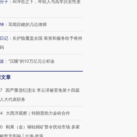
分子
：
AI冲击之下，年轻人与高学历女性更
坤
：
耳闻目睹的几位律师
日记
：
长护险覆盖全国 筹资和服务给予将持
码
波
：
“沉睡”的10万亿元公积金
新文章
07
因严重违纪违法 李云泽被罢免第十四届
人大代表职务
44
大西洋观察｜特朗普助力金砖合作
40
刚果（金）铜钴精矿禁令扰动市场 多家
称暂无影响 | 出海·政策