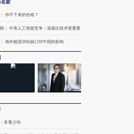
新名家
：
停不下来的价格？
恒
：
中美人工智能竞争：道路比技术更重要
：
海外能源供给缺口对中国的影响
频
客
：
多看少动