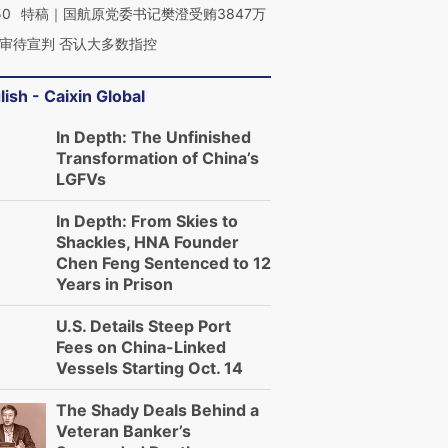
50
特稿｜国航原党委书记樊澄受贿3847万
审待宣判 否认大多数指控
lish - Caixin Global
In Depth: The Unfinished
Transformation of China’s
LGFVs
In Depth: From Skies to
Shackles, HNA Founder
Chen Feng Sentenced to 12
Years in Prison
U.S. Details Steep Port
Fees on China-Linked
Vessels Starting Oct. 14
The Shady Deals Behind a
Veteran Banker’s