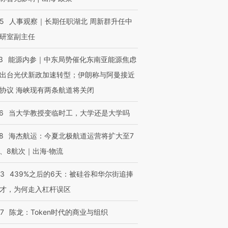
25
人事观察｜长期任职湖北 周新群升任中
研室副主任
3
能源内参｜中东局势催化东南亚能源焦虑
出台光伏新政加速转型；伊朗称与阿曼接近
协议 海峡现有两条航道将关闭
6
当大学教授变临时工，大学还是大学吗
8
海杰航运：今夏北极航道运营将扩大至7
、8航次｜出海·物流
53
439%之后的6天：被硅谷和华尔街追捧
才，为何走入杠杆误区
07
陈龙：Token时代的商业与组织