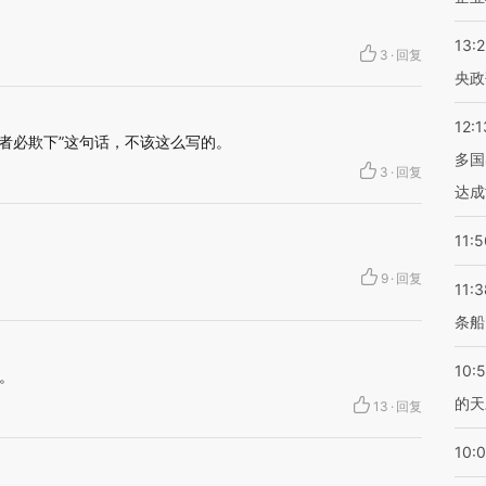
13:
3
·
回复
央政
12:1
上者必欺下”这句话，不该这么写的。
多国
3
·
回复
达成
11:5
9
·
回复
11:3
条船
10:
。
的天
13
·
回复
10: