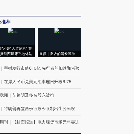
辑推荐
侵”还是“人道危机” 难
撕裂西班牙飞地休达
显影｜瓜农的漫长等待
｜
宇树发行市值610亿 先行者的加速和考验
｜
在岸人民币兑美元汇率连日升破6.75
我闻
｜
艾路明及多名股东被拘
｜
特朗普再签两份行政令限制出生公民权
周刊
｜
【封面报道】电力现货市场元年突进