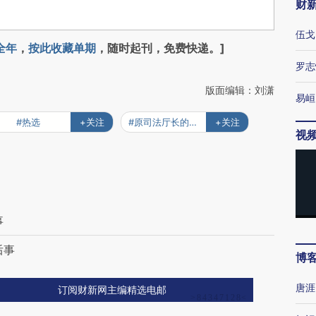
财
伍戈
全年
，
按此收藏单期
，随时起刊，免费快递。]
罗志
版面编辑：刘潇
易峘
#热选
+关注
#原司法厅长的现实版狂飙
+关注
视
事
后事
博
唐涯
订阅财新网主编精选电邮