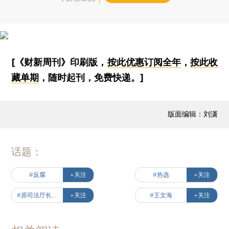
[《财新周刊》印刷版，
按此优惠订阅全年
，
按此收
藏单期
，随时起刊，免费快递。]
版面编辑：刘潇
话题：
#反腐
+关注
#热选
+关注
#原司法厅长的现实版狂飙
+关注
#王文海
+关注