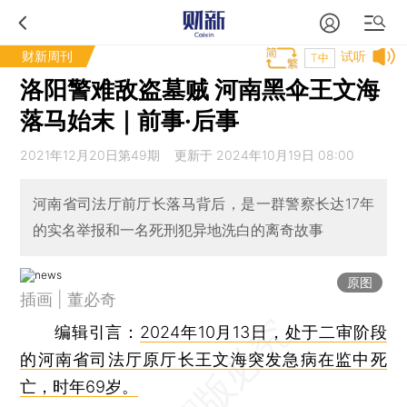
财新周刊
试听
T中
洛阳警难敌盗墓贼 河南黑伞王文海
落马始末｜前事·后事
2021年12月20日第49期 更新于 2024年10月19日 08:00
河南省司法厅前厅长落马背后，是一群警察长达17年
的实名举报和一名死刑犯异地洗白的离奇故事
原图
插画 | 董必奇
编辑引言
：
2024年10月13日，处于二审阶段
的河南省司法厅原厅长王文海突发急病在监中死
亡，时年69岁。