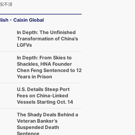
实不清
lish - Caixin Global
In Depth: The Unfinished
Transformation of China’s
LGFVs
In Depth: From Skies to
Shackles, HNA Founder
Chen Feng Sentenced to 12
Years in Prison
”还是“人道危
湖北宜昌局部短时降雨
哈尔滨遭遇短时极端强降
撕裂西班牙
128毫米 紧急转移近
雨 3小时累计雨量超80毫
秘鲁纳斯
U.S. Details Steep Port
4000人
米
13人遇难
Fees on China-Linked
Vessels Starting Oct. 14
The Shady Deals Behind a
Veteran Banker’s
进第四届链博
【商旅对话】华住集团
Suspended Death
技“链”接产
【特别呈现】寻找100种
CFO：不靠规模取胜，华
【特别呈
Sentence
有意思的生活方式·第三对
住三大增长引擎是什么？
有意思的