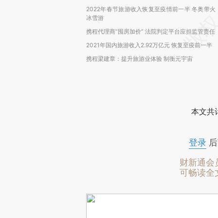
2022年春节旅游收入恢复至疫情前一半 冬奥带火
冰雪游
携程代理商“囤房加价” 法院判定平台应担监管责任
2021年国内旅游收入2.92万亿元 恢复至疫前一半
携程梁建章：提升旅游业体验 制衡元宇宙
本文共计
登录
后
财新通会
可畅读全