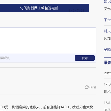
知识
订阅财新网主编精选电邮
受伤
丁金
村夫
续加
吴晓
新网观点
发布
最
20:
17:
·
回复
用机
16:1
00元，到酒店问其他客人，前台直接订1400，携程刀也太快
医药