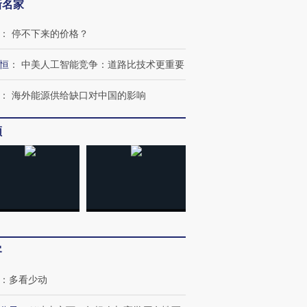
新名家
：
停不下来的价格？
恒
：
中美人工智能竞争：道路比技术更重要
：
海外能源供给缺口对中国的影响
频
客
：
多看少动