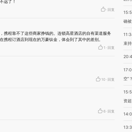
不远了！
·
回复
15:5
确被
赖，携程靠不了这些商家挣钱的。连锁高星酒店的自有渠道服务
11:3
在携程订酒店到现在的万豪钛金，体会到了其中的差别。
束持
1
·
回复
20:
17:
空”
10
·
回复
15:
资超
6
·
回复
14:
13: