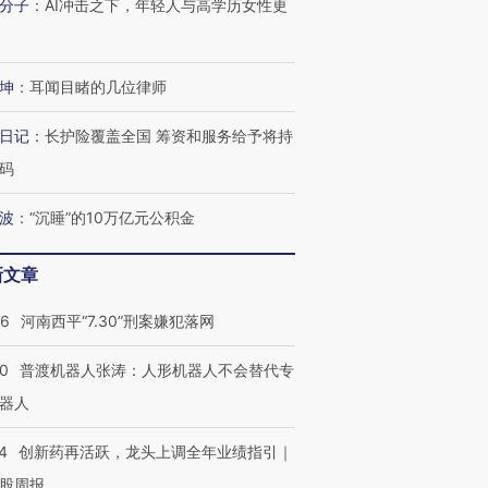
分子
：
AI冲击之下，年轻人与高学历女性更
坤
：
耳闻目睹的几位律师
日记
：
长护险覆盖全国 筹资和服务给予将持
码
波
：
“沉睡”的10万亿元公积金
新文章
26
河南西平“7.30”刑案嫌犯落网
00
普渡机器人张涛：人形机器人不会替代专
器人
4
创新药再活跃，龙头上调全年业绩指引｜
股周报