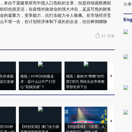
，来自于梁建章研究中国人口危机的文章，但是持续观察携程
分事
组织也很灵活，在疫情对旅游业的强大冲击，岌岌可危的财务
业的凝聚力，变革能力，抗打击能力令人敬佩。在市场经济竞
Eng
么不堪一击，在计划经济体制下成长的企业，往往树倒猢狲
32
·
回复
失所者困
视线｜HYROX的吸金
视线｜被称为“蟑螂”的印
视线｜“入侵
高温引发健
术：是什么让中产们甘
度Z世代 用街头抗争将教
机”？难民潮
心“花钱找虐”？
育部长拱下台
飞地休达
【推广】走
找100种
【特别呈现】澳门全力探
【特别呈现】《东莞，人
会，让数智科
式·第一对
索葡语国家新渠道
间便利店》倾情上线
业