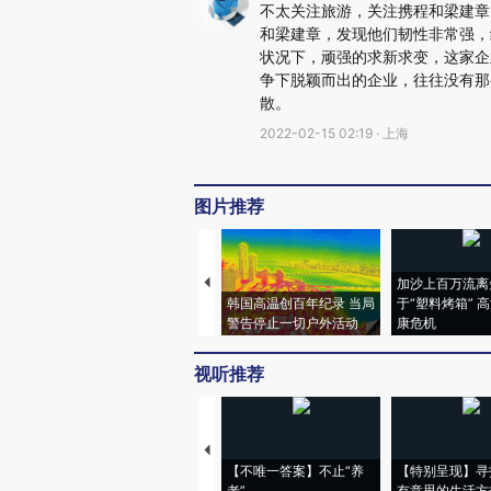
不太关注旅游，关注携程和梁建章
和梁建章，发现他们韧性非常强，
状况下，顽强的求新求变，这家企
争下脱颖而出的企业，往往没有那
散。
2022-02-15 02:19 · 上海
图片推荐
加沙上百万流离
韩国高温创百年纪录 当局
于“塑料烤箱” 
警告停止一切户外活动
康危机
视听推荐
【不唯一答案】不止“养
【特别呈现】寻
老”
有意思的生活方