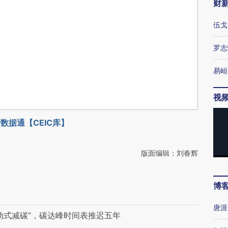
财
伍戈
罗志
易峘
视
数据通【CEIC库】
版面编辑：刘春辉
博
唐涯
动式减碳”，碳达峰时间表推迟五年