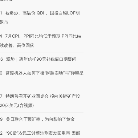
1
被爆炒、高溢价 QDII、国投白银LOF明
退市
4
7月CPI、PPI同比均低于预期 PPI同比结
续改善、高位回落
46
观势｜离岸信托90天补税窗口期疑问
00
普渡机器人如何平衡“脚踏实地”与“仰望星
？
57
特朗普召开矿业圆桌会 拟向关键矿产投
20亿美元(含视频)
09
美日联合干预汇率，为何影响了黄金
32
“90后”农民工讨薪涉刑案发回重审 因部