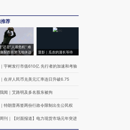
辑推荐
侵”还是“人道危机” 难
撕裂西班牙飞地休达
显影｜瓜农的漫长等待
｜
宇树发行市值610亿 先行者的加速和考验
｜
在岸人民币兑美元汇率连日升破6.75
我闻
｜
艾路明及多名股东被拘
｜
特朗普再签两份行政令限制出生公民权
周刊
｜
【封面报道】电力现货市场元年突进