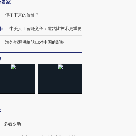
新名家
：
停不下来的价格？
恒
：
中美人工智能竞争：道路比技术更重要
：
海外能源供给缺口对中国的影响
频
客
：
多看少动