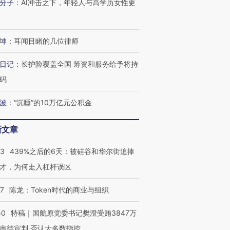
分子
：
AI冲击之下，年轻人与高学历女性更
坤
：
耳闻目睹的几位律师
日记
：
长护险覆盖全国 筹资和服务给予将持
码
波
：
“沉睡”的10万亿元公积金
新文章
53
439%之后的6天：被硅谷和华尔街追捧
才，为何走入杠杆误区
07
陈龙：Token时代的商业与组织
50
特稿｜国航原党委书记樊澄受贿3847万
审待宣判 否认大多数指控