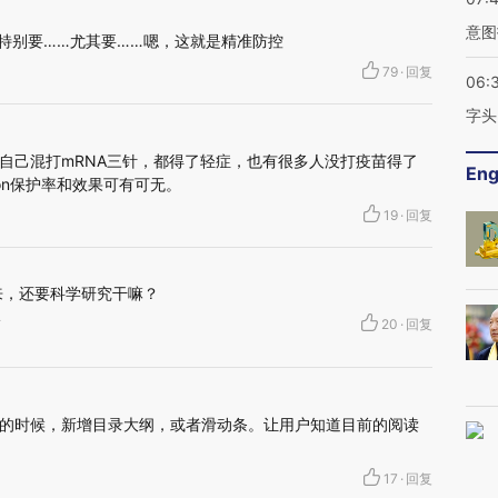
意图
…特别要……尤其要……嗯，这就是精准防控
79
·
回复
06:
字头
自己混打mRNA三针，都得了轻症，也有很多人没打疫苗得了
Eng
ron保护率和效果可有可无。
19
·
回复
来，还要科学研究干嘛？
市
20
·
回复
的时候，新增目录大纲，或者滑动条。让用户知道目前的阅读
17
·
回复