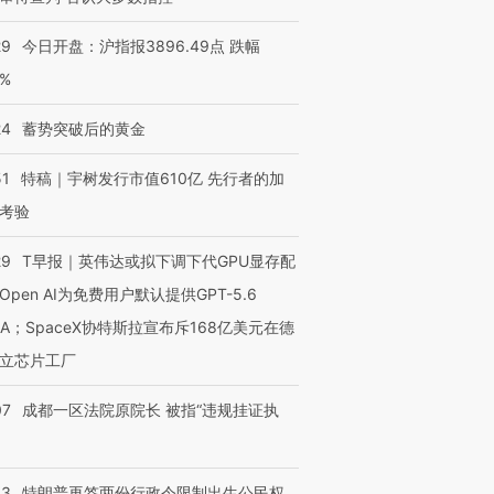
29
今日开盘：沪指报3896.49点 跌幅
0%
24
蓄势突破后的黄金
51
特稿｜宇树发行市值610亿 先行者的加
考验
29
T早报｜英伟达或拟下调下代GPU显存配
Open AI为免费用户默认提供GPT-5.6
NA；SpaceX协特斯拉宣布斥168亿美元在德
立芯片工厂
07
成都一区法院原院长 被指“违规挂证执
43
特朗普再签两份行政令限制出生公民权