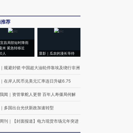
辑推荐
宜昌局部短时降雨
8毫米 紧急转移近
00人
显影｜瓜农的漫长等待
｜
规避封锁 中国超大油轮停靠埃及绕行非洲
｜
在岸人民币兑美元汇率连日升破6.75
我闻
｜
资管掌舵人更替 百年人寿僵局何解
｜
多国出台光伏新政加速转型
周刊
｜
【封面报道】电力现货市场元年突进