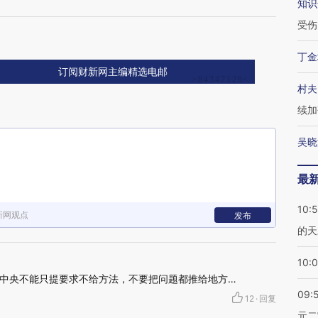
知识
受伤
丁金
订阅财新网主编精选电邮
村夫
续加
吴晓
最
10:
新网观点
发布
的天
10:
中央不能只提要求不给方法，不要把问题都推给地方…
09:
12
·
回复
元二