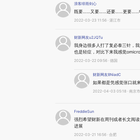
浪客绯雨剑心
既要……又要……还要……更要…
2022-03-23 11:56 · 湛江市
财新网友u2JQTu
我身边很多人打了复必泰三针，我
也是轻症，对比下来我感觉omic
2022-03-22 09:56 · 德国
财新网友8NiadC
如果都是凭感觉张口就
2022-04-03 05:18 · 南京
FreddieSun
强烈希望财新在周刊或者长文阅读
进展
2022-03-21 16:56 · 合肥