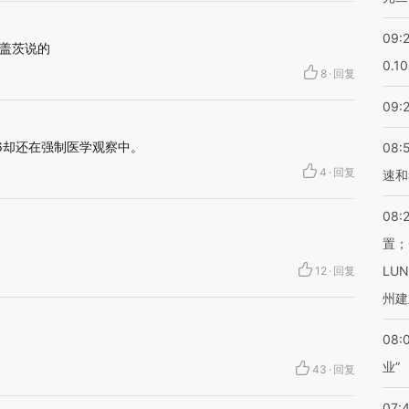
09:
盖茨说的
0.1
8
·
回复
09:
.6却还在强制医学观察中。
08:
4
·
回复
速和
08:
置；
LU
12
·
回复
州建
08:
业”
43
·
回复
07: