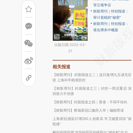
管立规争议
财新周刊｜特别报道：
审计底稿的“秘密”
财新周刊｜特别报道：
谁在搏杀中概股
出版日期 2022-03-
21
相关报道
【财新周刊】封面报道之二｜连日激增九五成无症
状 上海补牢精准防控
【财新周刊】封面报道之三｜封控一周后重启 深
圳努力不停摆
【财新周刊】封面报道之四｜香港：不得不转向
【财新周刊】辉瑞新冠口服药入华｜编辑荐读
上海新冠感染日增260人创新高 市卫健委回应“就
医难”
解封疫情回潮 深圳福田区转移部分“城中村”住户