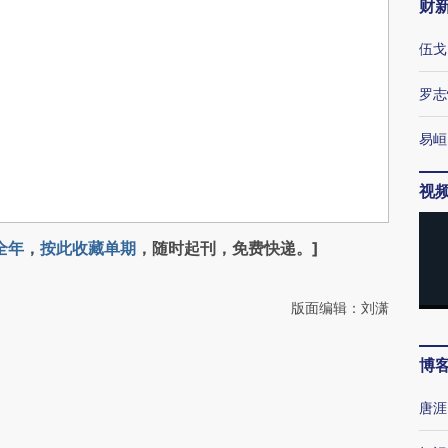
财
伍戈
罗志
易峘
视
全年
，
按此收藏单期
，随时起刊，免费快递。]
版面编辑：刘潇
博
唐涯