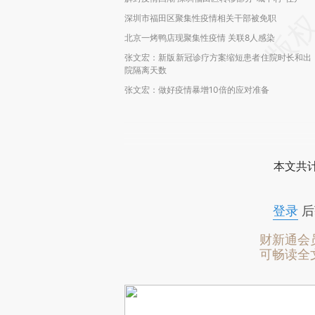
深圳市福田区聚集性疫情相关干部被免职
北京一烤鸭店现聚集性疫情 关联8人感染
张文宏：新版新冠诊疗方案缩短患者住院时长和出
院隔离天数
张文宏：做好疫情暴增10倍的应对准备
本文共计
登录
后
财新通会
可畅读全