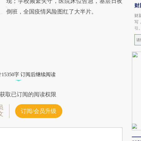
现；学校频繁失守，医院床位告急，基层日夜
财
倒班，全国疫情风险图红了大半片。
财
写
引
15350字 订阅后继续阅读
获取已订阅的阅读权限
员
订阅/会员升级
文