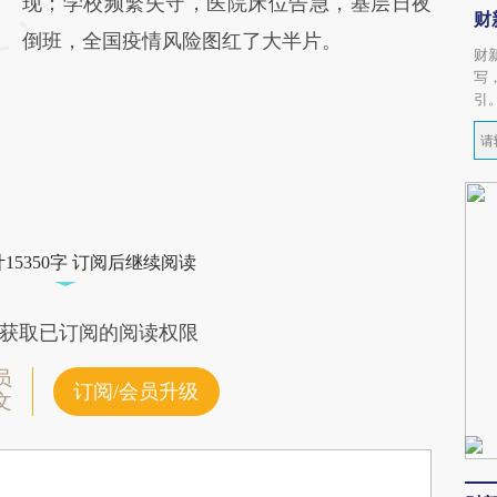
现；学校频繁失守，医院床位告急，基层日夜
财
倒班，全国疫情风险图红了大半片。
财
写
引
15350字 订阅后继续阅读
获取已订阅的阅读权限
员
订阅/会员升级
文