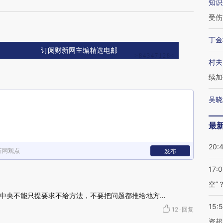
知识
受伤
丁金
订阅财新网主编精选电邮
村夫
续加
吴晓
最
20:
新网观点
发布
17:
空”
中央不能只提要求不给方法，不要把问题都推给地方…
15:
12
·
回复
资超