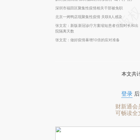
深圳市福田区聚集性疫情相关干部被免职
北京一烤鸭店现聚集性疫情 关联8人感染
张文宏：新版新冠诊疗方案缩短患者住院时长和出
院隔离天数
张文宏：做好疫情暴增10倍的应对准备
本文共计
登录
后
财新通会
可畅读全