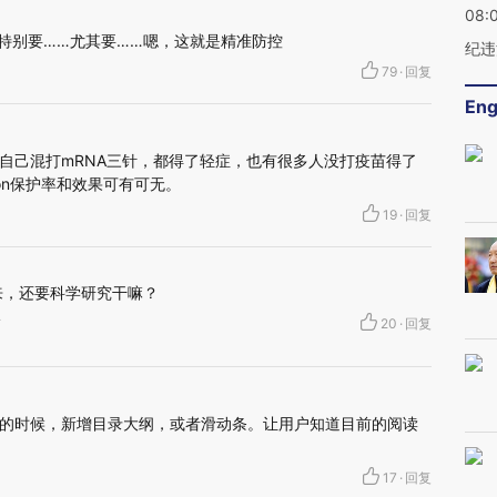
08:
…特别要……尤其要……嗯，这就是精准防控
纪违
79
·
回复
Eng
自己混打mRNA三针，都得了轻症，也有很多人没打疫苗得了
ron保护率和效果可有可无。
19
·
回复
来，还要科学研究干嘛？
市
20
·
回复
的时候，新增目录大纲，或者滑动条。让用户知道目前的阅读
17
·
回复