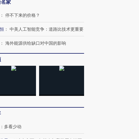
新名家
：
停不下来的价格？
恒
：
中美人工智能竞争：道路比技术更重要
：
海外能源供给缺口对中国的影响
频
客
：
多看少动