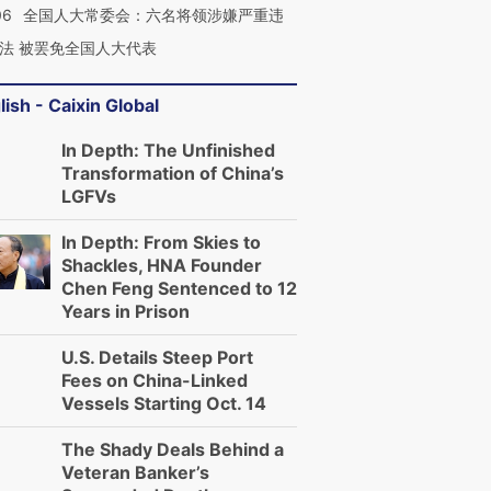
06
全国人大常委会：六名将领涉嫌严重违
法 被罢免全国人大代表
lish - Caixin Global
In Depth: The Unfinished
Transformation of China’s
LGFVs
In Depth: From Skies to
Shackles, HNA Founder
Chen Feng Sentenced to 12
Years in Prison
U.S. Details Steep Port
Fees on China-Linked
Vessels Starting Oct. 14
The Shady Deals Behind a
Veteran Banker’s