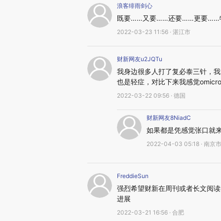
浪客绯雨剑心
既要……又要……还要……更要…
2022-03-23 11:56 · 湛江市
财新网友u2JQTu
我身边很多人打了复必泰三针，我
也是轻症，对比下来我感觉omic
2022-03-22 09:56 · 德国
财新网友8NiadC
如果都是凭感觉张口就
2022-04-03 05:18 · 南京
FreddieSun
强烈希望财新在周刊或者长文阅读
进展
2022-03-21 16:56 · 合肥