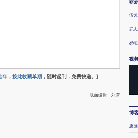
财
伍戈
罗志
易峘
视
全年
，
按此收藏单期
，随时起刊，免费快递。]
版面编辑：刘潇
博
唐涯