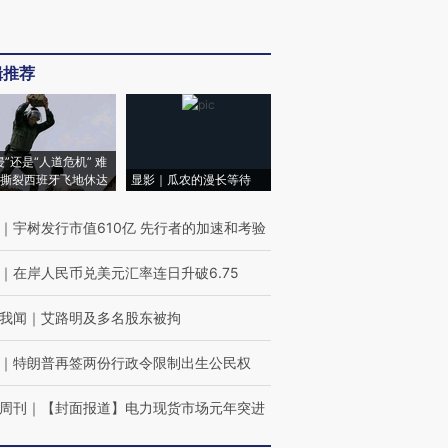
辑推荐
侵”还是“人道危机” 难
撕裂西班牙飞地休达
显影｜瓜农的漫长等待
｜
宇树发行市值610亿 先行者的加速和考验
｜
在岸人民币兑美元汇率连日升破6.75
我闻
｜
艾路明及多名股东被拘
｜
特朗普再签两份行政令限制出生公民权
周刊
｜
【封面报道】电力现货市场元年突进