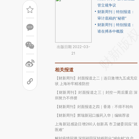
管立规争议
财新周刊｜特别报道：
审计底稿的“秘密”
财新周刊｜特别报道：
谁在搏杀中概股
出版日期 2022-03-
21
相关报道
【财新周刊】封面报道之二｜连日激增九五成无症
状 上海补牢精准防控
【财新周刊】封面报道之三｜封控一周后重启 深
圳努力不停摆
【财新周刊】封面报道之四｜香港：不得不转向
【财新周刊】辉瑞新冠口服药入华｜编辑荐读
上海新冠感染日增260人创新高 市卫健委回应“就
医难”
解封疫情回潮 深圳福田区转移部分“城中村”住户