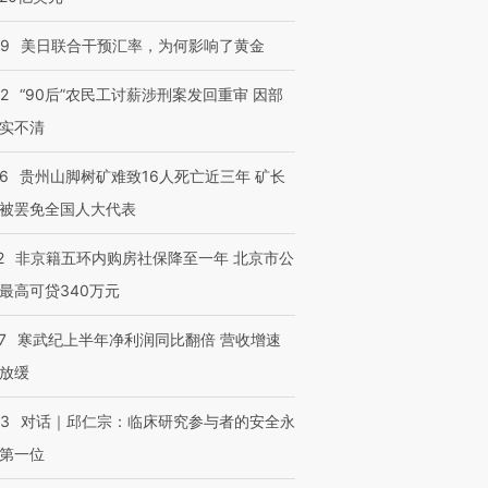
09
美日联合干预汇率，为何影响了黄金
32
“90后”农民工讨薪涉刑案发回重审 因部
实不清
36
贵州山脚树矿难致16人死亡近三年 矿长
被罢免全国人大代表
2
非京籍五环内购房社保降至一年 北京市公
最高可贷340万元
7
寒武纪上半年净利润同比翻倍 营收增速
放缓
53
对话｜邱仁宗：临床研究参与者的安全永
第一位