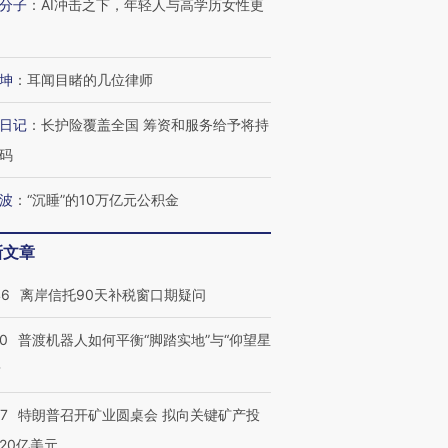
分子
：
AI冲击之下，年轻人与高学历女性更
坤
：
耳闻目睹的几位律师
日记
：
长护险覆盖全国 筹资和服务给予将持
码
波
：
“沉睡”的10万亿元公积金
新文章
46
离岸信托90天补税窗口期疑问
00
普渡机器人如何平衡“脚踏实地”与“仰望星
？
57
特朗普召开矿业圆桌会 拟向关键矿产投
20亿美元