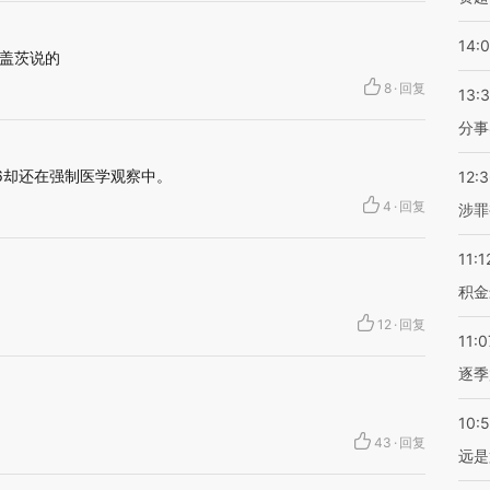
14:
盖茨说的
8
·
回复
13:
分事
.6却还在强制医学观察中。
12:
4
·
回复
涉罪
11:1
积金
12
·
回复
11:0
逐季
10:
43
·
回复
远是