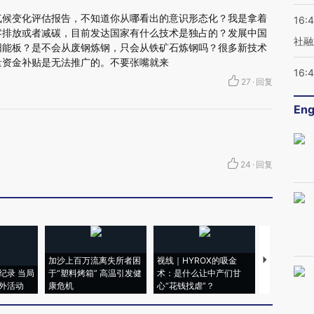
的气候变化评估报告，不知道你从哪看出的意识形态化？我是拿着
16:
零排放或者减碳，目前发达国家有什么技术是独占的？发展中国
社融
阳能板？是不会从废钢炼钢，只会从铁矿石炼钢吗？很多新技术
量资金补贴是无法推广的。不要张嘴就来
16:
27
·
回复
Eng
24
·
回复
加沙上百万流离失所者困
视线｜HYROX的吸金
马航飞行员
纪录 当局
于“塑料烤箱” 高温引发健
术：是什么让中产们甘
粒摇头丸 尿
外活动
康危机
心“花钱找虐”？
毒品