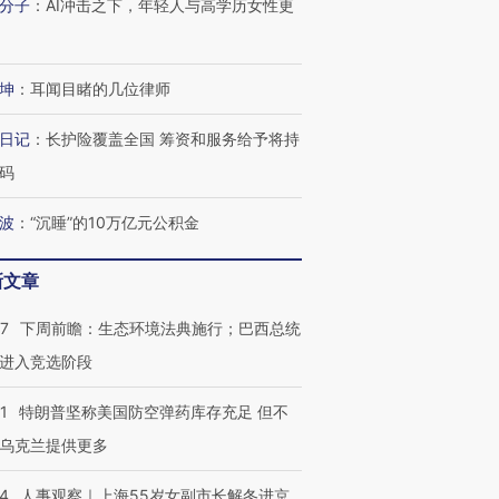
分子
：
AI冲击之下，年轻人与高学历女性更
坤
：
耳闻目睹的几位律师
日记
：
长护险覆盖全国 筹资和服务给予将持
码
波
：
“沉睡”的10万亿元公积金
新文章
07
下周前瞻：生态环境法典施行；巴西总统
进入竞选阶段
1
特朗普坚称美国防空弹药库存充足 但不
乌克兰提供更多
24
人事观察｜上海55岁女副市长解冬进京