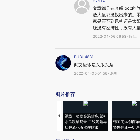
HJXTD
文章都是在介绍ipcc
放大镜都没找出来的。
家是买不到风机还是太
还没有经济性，没有大
2022-04-06 06:58 · 阳江
BUBU4831
此文应该是头版头条
2022-04-05 01:58 · 深圳
图片推荐
视线｜极端高温致多瑙河
水位跌破纪录 二战沉船与
韩国高温创百年
猛犸象化石接连露出
警告停止一切户