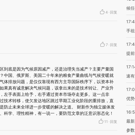
候任
4
·
回复
17:
手祖
17:
7
·
回复
提前
17:1
区到底是因为气候原因减产，还是治理失当减产？主要产量国
？中国、俄罗斯、美国二十年来的粮食产量曲线与气候变暖就
速有
气体排放问题，是仅仅靠现有西方主导国际秩序下，以资本补
如果真有诚意解决气候问题，该拿出来的是技术转让、产业升
17:
，左手表面上给予，右手通过资本市场夺走更多。这一点非
优势
过技术转移，使欠发达地区跳过早期工业化阶段的重排放，直
是防止未来全球进一步变暖的解决之道。 财新作为独立媒体发
16:
、科学、理性精神，有一说一，要防范文章的泛意识形态化！
最新
11
·
回复
参数