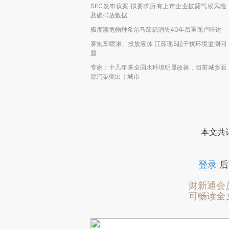
SEC发布议案 拟要求所有上市企业披露气候风险
及碳排放数据
极度濒危物种希尔马蹄蝠消失40年后重现卢旺达
雾炮车喷淋、投放液体 江苏现5起干扰环境监测问
题
专家：十几年来全国水环境明显改善，目前城乡面
源污染突出｜城市
本文共计
登录
后
财新通会
可畅读全