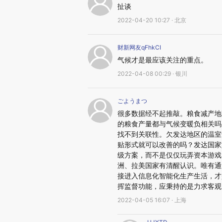
扯谈
2022-04-20 10:27 · 北京
财新网友qFhkCI
气候才是最应该关注的重点。
2022-04-08 00:29 · 银川
ごようまつ
很多数据经不起推敲。粮食减产地
的粮食产量都与气候变暖负相关吗
找不到关联性。欠发达地区的温室
贴形式就可以改善的吗？发达国家
级方案，而不是仅仅玩弄资本游戏
洲、拉美国家有清醒认识。唯有通
接进入信息化智能化生产生活，才
挥监督功能，应秉持的是力求客观
2022-04-05 16:07 · 上海