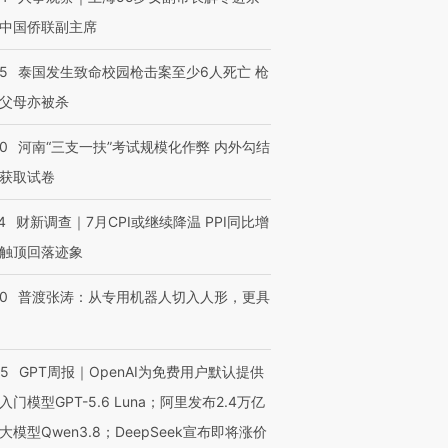
中国侨联副主席
45
泰国发生致命校园枪击案至少6人死亡 枪
父母亦被杀
40
河南“三支一扶”考试规模化作弊 内外勾结
获取试卷
4
财新调查｜7月CPI或继续降温 PPI同比增
触顶回落迹象
00
普渡张涛：从专用机器人切入人形，更具
55
GPT周报｜OpenAI为免费用户默认提供
入门模型GPT-5.6 Luna；阿里发布2.4万亿
大模型Qwen3.8；DeepSeek宣布即将涨价