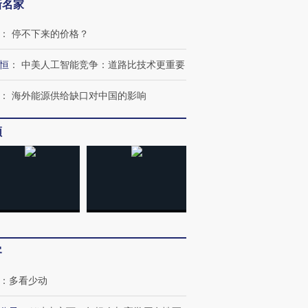
新名家
：
停不下来的价格？
恒
：
中美人工智能竞争：道路比技术更重要
：
海外能源供给缺口对中国的影响
频
客
：
多看少动