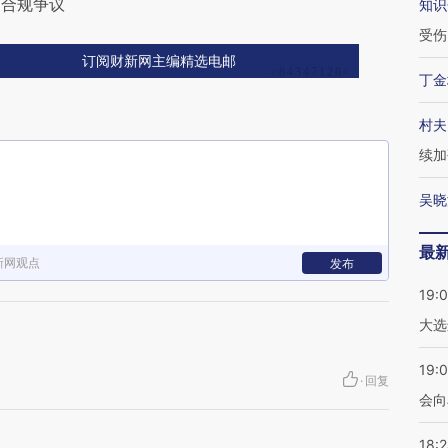
目合规争议
知识
受伤
订阅财新网主编精选电邮
丁金
村夫
续加
吴晓
最
新网观点
发布
19:
大选
19:0
·
回复
会向
18: