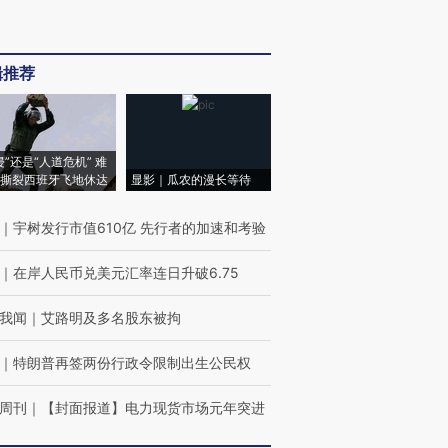
辑推荐
侵”还是“人道危机” 难
撕裂西班牙飞地休达
显影｜瓜农的漫长等待
｜
宇树发行市值610亿 先行者的加速和考验
｜
在岸人民币兑美元汇率连日升破6.75
我闻
｜
艾路明及多名股东被拘
｜
特朗普再签两份行政令限制出生公民权
周刊
｜
【封面报道】电力现货市场元年突进