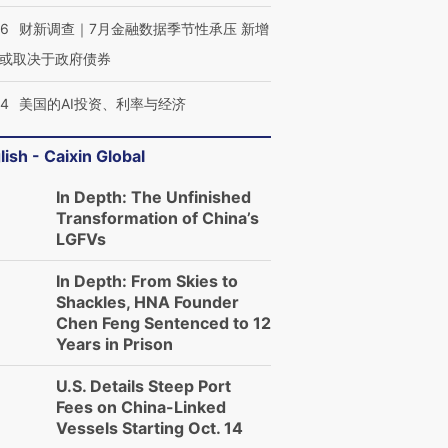
46
财新调查｜7月金融数据季节性承压 新增
或取决于政府债券
44
美国的AI投资、利率与经济
lish - Caixin Global
In Depth: The Unfinished
Transformation of China’s
LGFVs
In Depth: From Skies to
Shackles, HNA Founder
Chen Feng Sentenced to 12
Years in Prison
跨国走私7万
视线｜被称为“蟑螂”的印
视线｜“入侵”还是“人道危
U.S. Details Steep Port
检体内含3种
度Z世代 用街头抗争将教
机”？难民潮撕裂西班牙
秘鲁纳斯
Fees on China-Linked
育部长拱下台
飞地休达
13人遇难
Vessels Starting Oct. 14