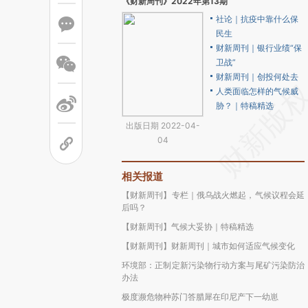
《财新周刊》2022年第13期
社论｜抗疫中靠什么保
民生
财新周刊｜银行业绩“保
卫战”
财新周刊｜创投何处去
人类面临怎样的气候威
胁？｜特稿精选
出版日期 2022-04-
04
相关报道
【财新周刊】专栏｜俄乌战火燃起，气候议程会延
后吗？
【财新周刊】气候大妥协｜特稿精选
【财新周刊】财新周刊｜城市如何适应气候变化
环境部：正制定新污染物行动方案与尾矿污染防治
办法
极度濒危物种苏门答腊犀在印尼产下一幼崽