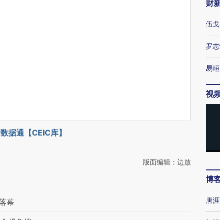
财
伍戈
罗志
易峘
视
数据通【CEIC库】
版面编辑：边放
博
唐涯
落幕