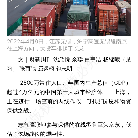
2022年4月9日，江苏无锡，沪宁高速无锡段南京
往上海方向，大货车排起了长龙。
文｜财新周刊 沈欣悦 余聪 白宇洁 杨锦曦（见
习） 张而弛 屈运栩 包志明
2500万常住人口、年国内生产总值（GDP）
超过4万亿元的中国第一大城市经济体——上海，
正在进行一场空前的两线作战：“封城”抗疫和物资
保供之战。
志气高涨地参与保供的在线零售巨头
京东
，低
估了这场战役的艰巨性。