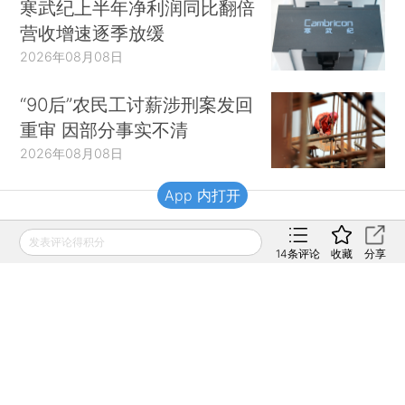
寒武纪上半年净利润同比翻倍
营收增速逐季放缓
2026年08月08日
“90后”农民工讨薪涉刑案发回
重审 因部分事实不清
2026年08月08日
App 内打开
财新移动
发表评论得积分
14
条评论
收藏
分享
财新
财新周刊
Caixin
登录
网页版
订阅电邮
|
|
Copyright 财新网 All Rights Reserved