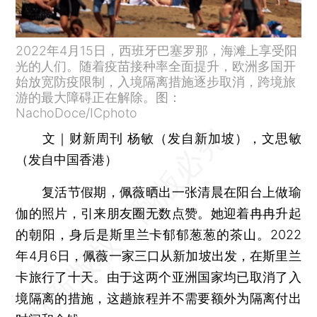
2022年4月15日，西班牙巴塞罗那，海滩上享受阳
光的人们。随着疫苗接种率全面提升，欧洲多国开
始放宽防疫限制，入境隔离措施逐步取消，跨境旅
游的最大障碍正在解除。图：
NachoDoce/ICphoto
文｜财新周刊 杨敏（发自新加坡），文思敏
（发自中国香港）
复活节假期，佩薇晒出一张清晨在阳台上做瑜
伽的照片，引来朋友圈无数点赞。她迎着冉冉升起
的朝阳，身后是斯里兰卡郁郁葱葱的茶山。2022
年4月6日，佩薇一家三口从新加坡出发，在斯里兰
卡旅行了十天。由于这两个亚洲国家均已取消了入
境隔离的措施，这趟旅程并不需要额外为隔离付出