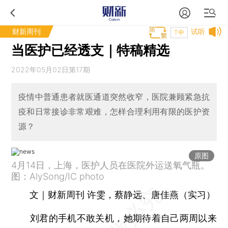
财新周刊
试听
T中
当医护已经透支｜特稿精选
2022年05月02日第17期
疫情中普通患者就医通道突然收窄，医院兼顾紧急抗
疫和日常接诊非常艰难，怎样合理利用有限的医护资
源？
原图
4月14日，上海，医护人员在医院外运送氧气瓶。
图：AlySong/IC photo
文｜财新周刊 许雯，蔡静远、唐佳燕（实习）
刘君的手机不敢关机，她期待着自己两周以来