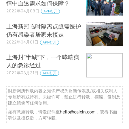
情中血透需求如何保障？
2022年04月08日
APP打开
上海新冠临时隔离点亟需医护
仍有感染者居家未接走
2022年04月01日
APP打开
上海封“半城”下，一个哮喘病
人的急诊经过
2022年03月31日
APP打开
财新网所刊载内容之知识产权为财新传媒及/或相关权利人
专属所有或持有。未经许可，禁止进行转载、摘编、复制及
建立镜像等任何使用。
如有意愿转载，请发邮件至
hello@caixin.com
，获得书面
确认及授权后，方可转载。