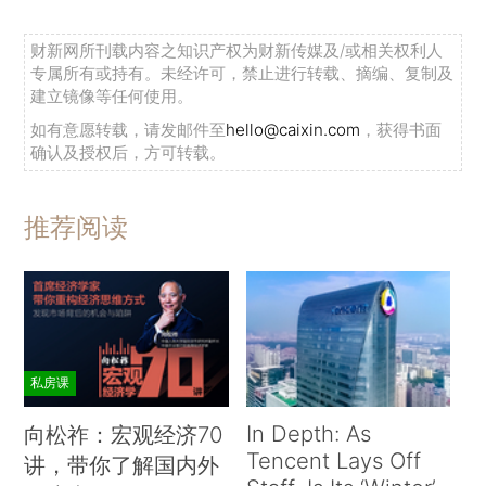
财新网所刊载内容之知识产权为财新传媒及/或相关权利人
专属所有或持有。未经许可，禁止进行转载、摘编、复制及
建立镜像等任何使用。
如有意愿转载，请发邮件至
hello@caixin.com
，获得书面
确认及授权后，方可转载。
推荐阅读
私房课
In Depth: As
向松祚：宏观经济70
Tencent Lays Off
讲，带你了解国内外