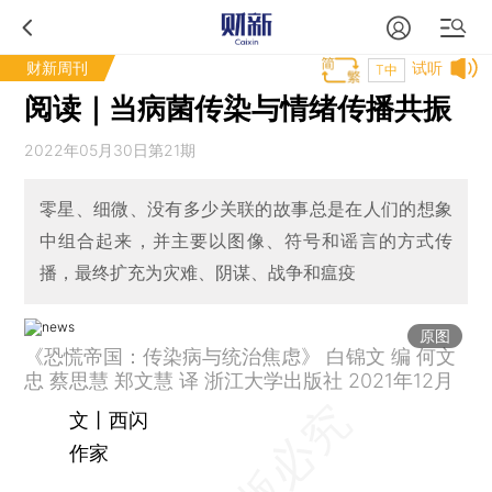
财新周刊
试听
T中
阅读｜当病菌传染与情绪传播共振
2022年05月30日第21期
零星、细微、没有多少关联的故事总是在人们的想象
中组合起来，并主要以图像、符号和谣言的方式传
播，最终扩充为灾难、阴谋、战争和瘟疫
原图
《恐慌帝国：传染病与统治焦虑》 白锦文 编 何文
忠 蔡思慧 郑文慧 译 浙江大学出版社 2021年12月
文丨西闪
作家