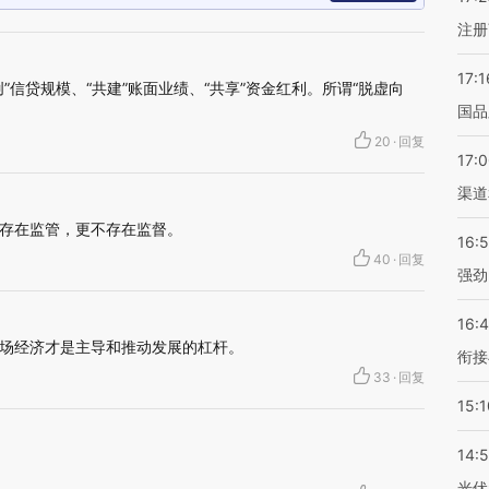
注册
17:1
”信贷规模、“共建”账面业绩、“共享”资金红利。所谓“脱虚向
国品
20
·
回复
17:
渠道
存在监管，更不存在监督。
16:
40
·
回复
强劲
16:
场经济才是主导和推动发展的杠杆。
衔接
33
·
回复
15:1
14:
光伏