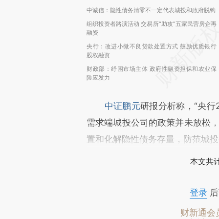
中诚信：隐性债务清零不一定代表城投和政府脱钩
组织投资者路演活动 交易所“助攻”五家民营房企再
融资
央行：改进小微不良贷款处置方式 鼓励优质银行
股权融资
财政部：纾困市场主体 政府性融资担保和农业保
险应发力
中证鹏元
研报分析称，“央行
需求端城投公司的政策并未放松，
置和化解隐性债务存量，防范城投
本文共计
登录
后
财新通会