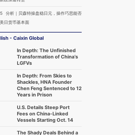
05
分析｜贝森特操盘稳日元，操作巧思能否
美日货币基本面
lish - Caixin Global
In Depth: The Unfinished
Transformation of China’s
LGFVs
In Depth: From Skies to
OX的吸金
马航飞行员跨国走私7万
视线｜被称为“蟑螂”的印
让中产们甘
粒摇头丸 尿检体内含3种
度Z世代 用街头抗争将教
秘鲁纳斯
Shackles, HNA Founder
”？
毒品
育部长拱下台
13人遇难
Chen Feng Sentenced to 12
Years in Prison
U.S. Details Steep Port
Fees on China-Linked
Vessels Starting Oct. 14
进第四届链博
【商旅对话】华住集团
技“链”接产
【特别呈现】寻找100种
CFO：不靠规模取胜，华
【特别呈
The Shady Deals Behind a
有意思的生活方式·第三对
住三大增长引擎是什么？
有意思的