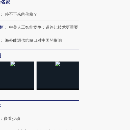
新名家
：
停不下来的价格？
恒
：
中美人工智能竞争：道路比技术更重要
：
海外能源供给缺口对中国的影响
频
客
：
多看少动