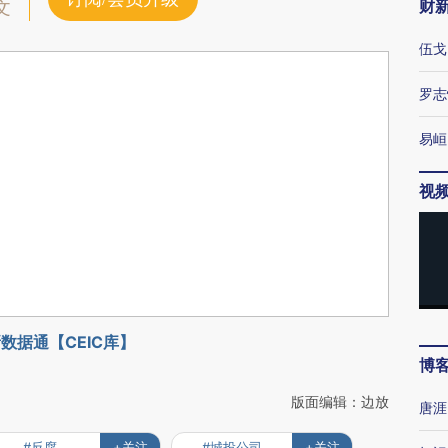
财
文
伍戈
罗志
易峘
视
数据通【CEIC库】
博
版面编辑：边放
唐涯
#反腐
+关注
#城投公司
+关注