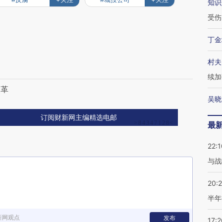
知识
受伤
丁金
村夫
富
续加
改革
吴晓
订阅财新网主编精选电邮
最
22:1
与战
20:
半年
新网观点
发布
17:2