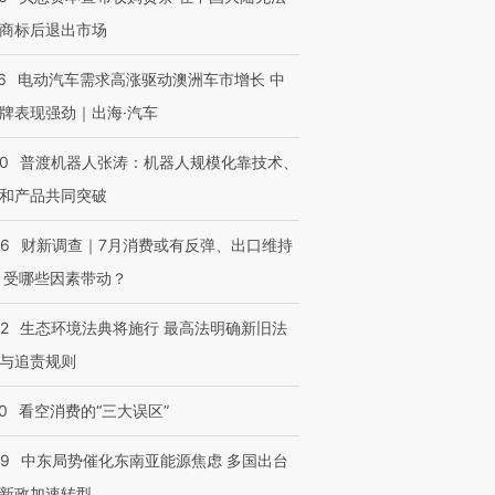
商标后退出市场
6
电动汽车需求高涨驱动澳洲车市增长 中
牌表现强劲｜出海·汽车
00
普渡机器人张涛：机器人规模化靠技术、
和产品共同突破
56
财新调查｜7月消费或有反弹、出口维持
 受哪些因素带动？
42
生态环境法典将施行 最高法明确新旧法
与追责规则
0
看空消费的“三大误区”
59
中东局势催化东南亚能源焦虑 多国出台
新政加速转型