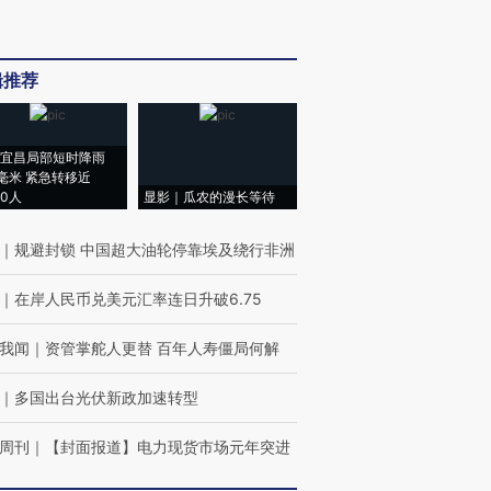
辑推荐
宜昌局部短时降雨
8毫米 紧急转移近
00人
显影｜瓜农的漫长等待
｜
规避封锁 中国超大油轮停靠埃及绕行非洲
｜
在岸人民币兑美元汇率连日升破6.75
我闻
｜
资管掌舵人更替 百年人寿僵局何解
｜
多国出台光伏新政加速转型
周刊
｜
【封面报道】电力现货市场元年突进