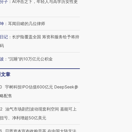
分子
：
AI冲击之下，年轻人与高学历女性更
坤
：
耳闻目睹的几位律师
日记
：
长护险覆盖全国 筹资和服务给予将持
码
波
：
“沉睡”的10万亿元公积金
新文章
0
宇树科技IPO估值600亿元 DeepSeek参
略配售
22
油气市场剧烈波动现套利空间 嘉能可上
扭亏、净利增超50亿美元
6
贝恩资本宣布收购贡茶 在中国大陆无法