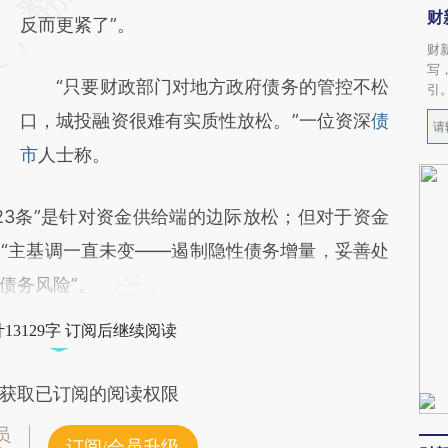
财
反而更紧了”。
财
写
“只要财政部门对地方政府债务的管控不松
引
口，城投融资很难有实质性放松。”一位资深
债
市
人士称。
23条”是针对资金供给端的边际放松；但对于资金
“主基调一直未变——遏制隐性债务增量，妥善处
债务风险”。
13129字 订阅后继续阅读
获取已订阅的阅读权限
员
订阅/会员升级