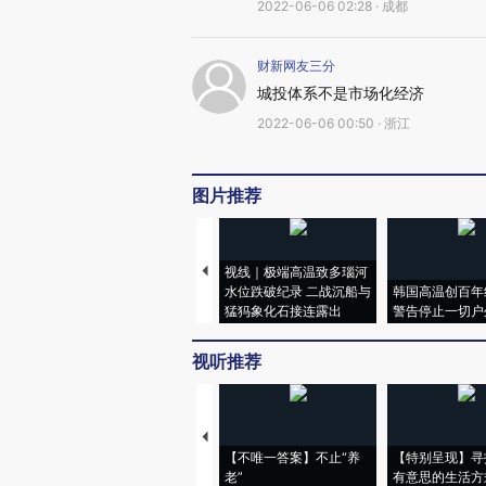
2022-06-06 02:28 · 成都
财新网友三分
城投体系不是市场化经济
2022-06-06 00:50 · 浙江
图片推荐
视线｜极端高温致多瑙河
水位跌破纪录 二战沉船与
韩国高温创百年
猛犸象化石接连露出
警告停止一切户
视听推荐
【不唯一答案】不止“养
【特别呈现】寻
老”
有意思的生活方