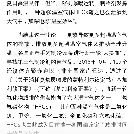
夏日高温良伴，但当压缩机嗡嗡运转、制冷剂发挥
作用时，一种超强温室气体HFCs随之也会泄漏到
大气中，加深地球“温室效应”。
为结束这一悖论——更热导致更多超强温室气
体的排放，排放更多超强温室气体又推动全球升
温，各国正着手对制冷设备进行新一轮“大换血”，
寻找第三代制冷剂的替代品。2016年10月，197个
经济体齐聚赤道以南非洲国家卢旺达，通过了
《〈关于消耗臭氧层物质的蒙特利尔议定书〉基加
利修正案》（下称《基加利修正案》），将新一轮
氟化物减排的焦点指向了六大温室气体之一——氢
氟碳化物（HFCs）。其他五种温室气体是二氧化
碳、甲烷、一氧化二氮、全氟化碳和六氟化硫。
HFCs也由此成为目前惟一各国都设定了减排时间
表的温室气体。