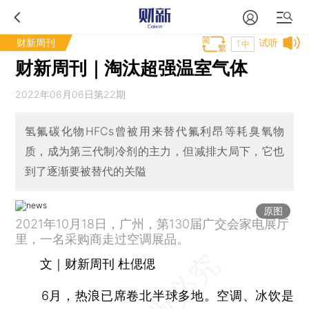
财新周刊
试听
T中
财新周刊｜淘汰超强温室气体
2022年06月06日第22期
氢氟碳化物HFCs曾被用来替代氟利昂等耗臭氧物
质，成为第三代制冷剂的主力，但减排大局下，它也
到了逐渐要被替代的关隘
原图
2021年10月18日，广州，第130届广交会家电展厅
里，一名采购商走过空调展品。
文｜财新周刊 杜偲偲
6月，热浪已席卷北半球多地。空调、冰饮是