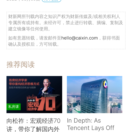
财新网所刊载内容之知识产权为财新传媒及/或相关权利人
专属所有或持有。未经许可，禁止进行转载、摘编、复制及
建立镜像等任何使用。
如有意愿转载，请发邮件至
hello@caixin.com
，获得书面
确认及授权后，方可转载。
推荐阅读
私房课
In Depth: As
向松祚：宏观经济70
Tencent Lays Off
讲，带你了解国内外