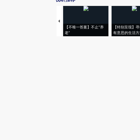
【不唯一答案】不止“养
【特别呈现】寻
老”
有意思的生活方