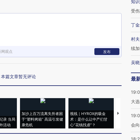
知识
受伤
丁金
村夫
续加
新网观点
发布
吴晓
本篇文章暂无评论
最
19:
大选
加沙上百万流离失所者困
视线｜HYROX的吸金
马航飞行员
19:0
纪录 当局
于“塑料烤箱” 高温引发健
术：是什么让中产们甘
粒摇头丸 尿
会向
外活动
康危机
心“花钱找虐”？
毒品
18: