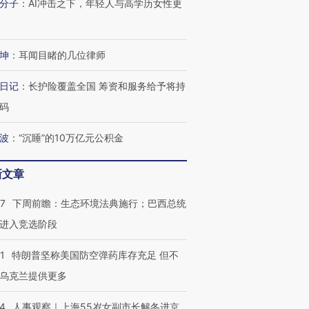
分子
：
AI冲击之下，年轻人与高学历女性更
坤
：
耳闻目睹的几位律师
日记
：
长护险覆盖全国 筹资和服务给予将持
码
波
：
“沉睡”的10万亿元公积金
新文章
07
下周前瞻：生态环境法典施行；巴西总统
进入竞选阶段
跨国走私7万
视线｜被称为“蟑螂”的印
视线｜“入侵”还是“人道危
1
特朗普坚称美国防空弹药库存充足 但不
检体内含3种
度Z世代 用街头抗争将教
机”？难民潮撕裂西班牙
秘鲁纳斯
乌克兰提供更多
育部长拱下台
飞地休达
13人遇难
24
人事观察｜上海55岁女副市长解冬进京