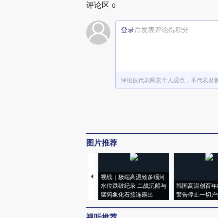
评论区
0
登录
后发表评论得积分
评论仅代表网友个人观点，不代表财
图片推荐
视线｜极端高温致多瑙河
水位跌破纪录 二战沉船与
韩国高温创百年
猛犸象化石接连露出
警告停止一切户
视听推荐