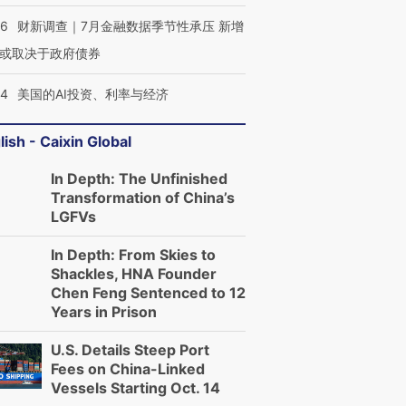
46
财新调查｜7月金融数据季节性承压 新增
或取决于政府债券
44
美国的AI投资、利率与经济
lish - Caixin Global
In Depth: The Unfinished
Transformation of China’s
LGFVs
In Depth: From Skies to
Shackles, HNA Founder
Chen Feng Sentenced to 12
Years in Prison
U.S. Details Steep Port
Fees on China-Linked
Vessels Starting Oct. 14