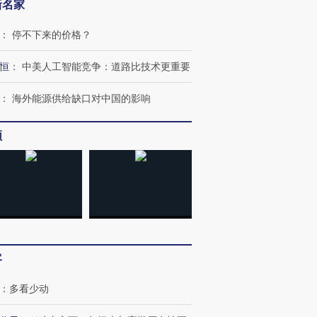
新名家
：
停不下来的价格？
恒
：
中美人工智能竞争：道路比技术更重要
：
海外能源供给缺口对中国的影响
频
客
：
多看少动