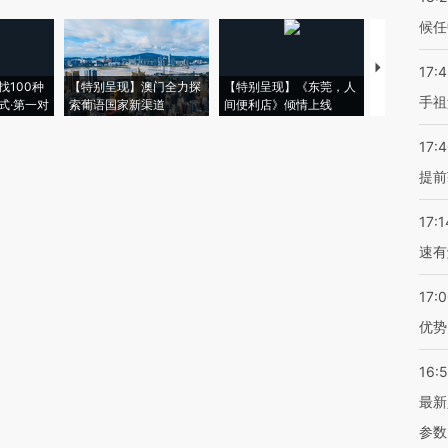
候任
【推广】走
17:
找100种
【特别呈现】澳门全力探
【特别呈现】《东莞，人
会，让数智科
手祖
式·第一对
索葡语国家新渠道
间便利店》倾情上线
业
17:
提前
17:1
速有
17:
优势
16:
最新
参数