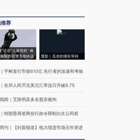
辑推荐
侵”还是“人道危机” 难
撕裂西班牙飞地休达
显影｜瓜农的漫长等待
｜
宇树发行市值610亿 先行者的加速和考验
｜
在岸人民币兑美元汇率连日升破6.75
我闻
｜
艾路明及多名股东被拘
｜
特朗普再签两份行政令限制出生公民权
周刊
｜
【封面报道】电力现货市场元年突进