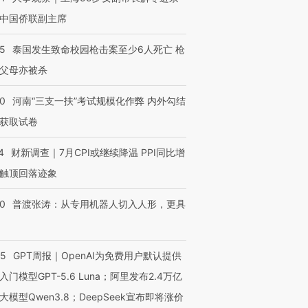
中国侨联副主席
进第四届链博
【商旅对话】华住集团
45
泰国发生致命校园枪击案至少6人死亡 枪
技“链”接产
【特别呈现】寻找100种
CFO：不靠规模取胜，华
【特别呈
父母亦被杀
有意思的生活方式·第三对
住三大增长引擎是什么？
有意思的
40
河南“三支一扶”考试规模化作弊 内外勾结
获取试卷
4
财新调查｜7月CPI或继续降温 PPI同比增
触顶回落迹象
00
普渡张涛：从专用机器人切入人形，更具
55
GPT周报｜OpenAI为免费用户默认提供
入门模型GPT-5.6 Luna；阿里发布2.4万亿
大模型Qwen3.8；DeepSeek宣布即将涨价