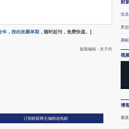
财
伍戈
罗志
全年
，
按此收藏单期
，随时起刊，免费快递。]
易峘
版面编辑：肖子何
视
博
唐涯
订阅财新网主编精选电邮