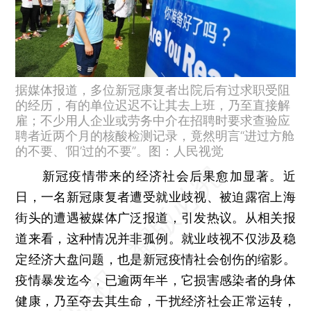
据媒体报道，多位新冠康复者出院后有过求职受阻
的经历，有的单位迟迟不让其去上班，乃至直接解
雇；不少用人企业或劳务中介在招聘时要求查验应
聘者近两个月的核酸检测记录，竟然明言“进过方舱
的不要、‘阳’过的不要”。图：人民视觉
新冠疫情带来的经济社会后果愈加显著。近
日，一名新冠康复者遭受就业歧视、被迫露宿上海
街头的遭遇被媒体广泛报道，引发热议。从相关报
道来看，这种情况并非孤例。就业歧视不仅涉及稳
定经济大盘问题，也是新冠疫情社会创伤的缩影。
疫情暴发迄今，已逾两年半，它损害感染者的身体
健康，乃至夺去其生命，干扰经济社会正常运转，