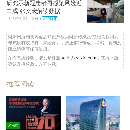
研究示新冠患者再感染风险近
二成 张文宏解读数据
2021年03月23日
APP打开
财新网所刊载内容之知识产权为财新传媒及/或相关权利人
专属所有或持有。未经许可，禁止进行转载、摘编、复制及
建立镜像等任何使用。
如有意愿转载，请发邮件至
hello@caixin.com
，获得书面
确认及授权后，方可转载。
推荐阅读
私房课