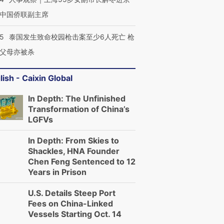
中国侨联副主席
45
泰国发生致命校园枪击案至少6人死亡 枪
父母亦被杀
lish - Caixin Global
In Depth: The Unfinished
Transformation of China’s
LGFVs
In Depth: From Skies to
Shackles, HNA Founder
Chen Feng Sentenced to 12
Years in Prison
U.S. Details Steep Port
Fees on China-Linked
Vessels Starting Oct. 14