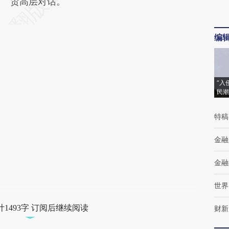
贸高层对话。
编
“入
民潮
特稿
金融
金融
世界
1493字 订阅后继续阅读
财新