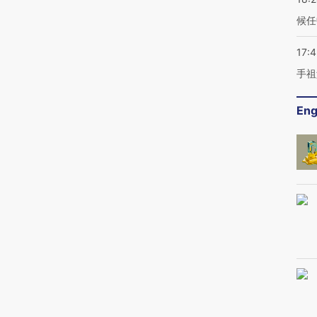
候任
17:
手祖
Eng