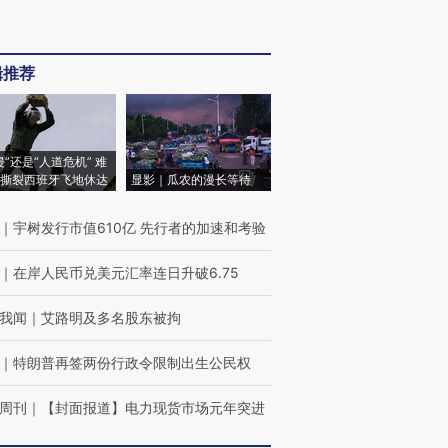
辑推荐
侵”还是“人道危机” 难
撕裂西班牙飞地休达
显影｜瓜农的漫长等待
｜
宇树发行市值610亿 先行者的加速和考验
｜
在岸人民币兑美元汇率连日升破6.75
我闻
｜
艾路明及多名股东被拘
｜
特朗普再签两份行政令限制出生公民权
周刊
｜
【封面报道】电力现货市场元年突进