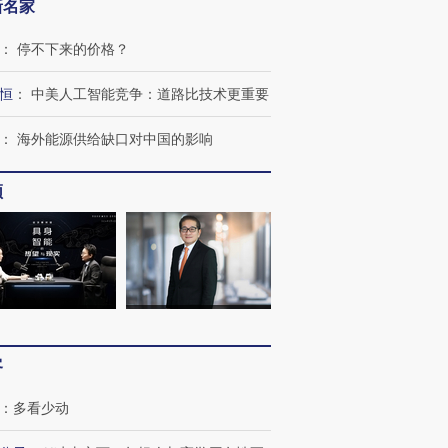
新名家
：
停不下来的价格？
恒
：
中美人工智能竞争：道路比技术更重要
：
海外能源供给缺口对中国的影响
频
客
：
多看少动