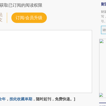
财
获取已订阅的阅读权限
财
员
写
订阅/会员升级
文
引
全年
，
按此收藏单期
，随时起刊，免费快递。]