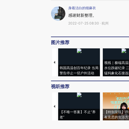
身着洁白的细麻衣
感谢财新整理。
2022-07-25 08:30 · 杭州
图片推荐
视线｜极端高温
韩国高温创百年纪录 当局
水位跌破纪录 
警告停止一切户外活动
猛犸象化石接连
视听推荐
【不唯一答案】不止“养
【特别呈现】寻
老”
有意思的生活方