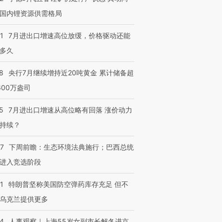
国内锂资源供需格局
1
7月进出口增速高位放缓，价格驱动还能
多久
8
央行7月继续增持近20吨黄金 累计储备超
600万盎司
5
7月进出口增速从高位略有回落 涨价动力
持续？
07
下周前瞻：生态环境法典施行；巴西总统
进入竞选阶段
1
特朗普坚称美国防空弹药库存充足 但不
乌克兰提供更多
24
人事观察｜上海55岁女副市长解冬进京