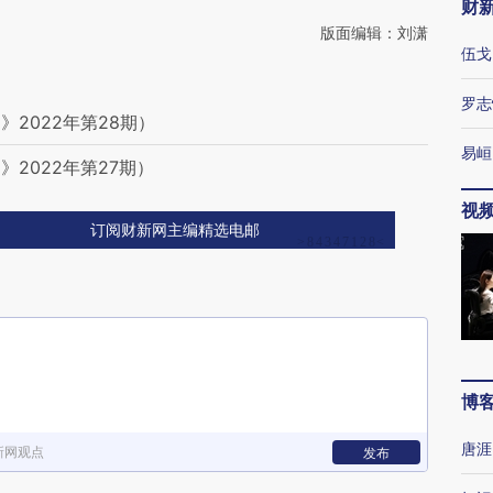
财
版面编辑：刘潇
伍戈
罗志
2022年第28期）
易峘
2022年第27期）
视
订阅财新网主编精选电邮
博
唐涯
新网观点
发布