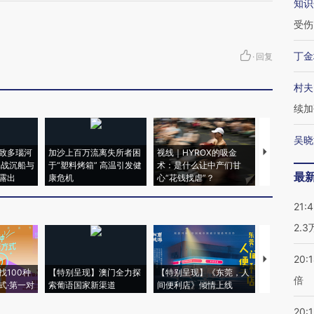
知识
受伤
丁金
·
回复
村夫
续加
吴晓
致多瑙河
加沙上百万流离失所者困
视线｜HYROX的吸金
马航飞行员
二战沉船与
于“塑料烤箱” 高温引发健
术：是什么让中产们甘
粒摇头丸 尿
最
露出
康危机
心“花钱找虐”？
毒品
21:
2.
20:
【推广】走
找100种
【特别呈现】澳门全力探
【特别呈现】《东莞，人
会，让数智科
倍
式·第一对
索葡语国家新渠道
间便利店》倾情上线
业
20:1