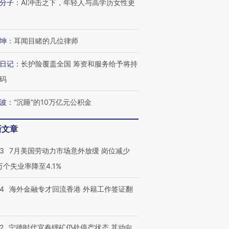
分子
：
AI冲击之下，年轻人与高学历女性更
坤
：
耳闻目睹的几位律师
日记
：
长护险覆盖全国 筹资和服务给予将持
码
波
：
“沉睡”的10万亿元公积金
跨国走私7万
视线｜被称为“蟑螂”的印
视线｜“入侵”还是“人道危
检体内含3种
度Z世代 用街头抗争将教
机”？难民潮撕裂西班牙
秘鲁纳斯
新文章
育部长拱下台
飞地休达
13人遇难
43
7月美国劳动力市场意外放缓 岗位减少
3万个失业率降至4.1%
14
海外金融专才回流香港 外籍工作签证翻
进第四届链博
【商旅对话】华住集团
技“链”接产
【特别呈现】寻找100种
CFO：不靠规模取胜，华
【特别呈
有意思的生活方式·第三对
住三大增长引擎是什么？
有意思的
2
宁德时代宜春锂矿仍处停产状态 其动向