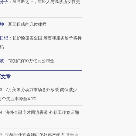
分子
：
AI冲击之下，年轻人与高学历女性更
坤
：
耳闻目睹的几位律师
日记
：
长护险覆盖全国 筹资和服务给予将持
码
波
：
“沉睡”的10万亿元公积金
新文章
43
7月美国劳动力市场意外放缓 岗位减少
3万个失业率降至4.1%
14
海外金融专才回流香港 外籍工作签证翻
2
宁德时代宜春锂矿仍处停产状态 其动向