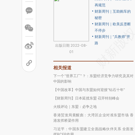
再规范
财新周刊｜互助购车的
秘密
财新周刊｜欧美反垄断
不停步
财新周刊｜“兵教师”开
路
出版日期 2022-08-
01
相关报道
下一个“世界工厂”？：东盟经济竞争力研究及其对
中国的影响
【中国改革】中国与东盟如何迎接“钻石十年”
【财新周刊】日本延揽东盟 召开特别峰会
火线评论｜东盟：必争之地
香港贸发局黄醒彪：大湾区企业对准东盟市场 香
港发挥桥梁作用
习近平：中国东盟建立全面战略伙伴关系 全面发
挥RCEP作用