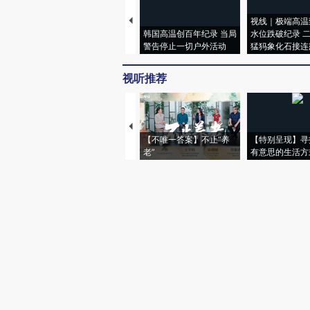
视线｜极端高温
韩国高温创百年纪录 当局
水位跌破纪录 
警告停止一切户外活动
猛犸象化石接连
视听推荐
【不唯一答案】不止“养
【特别呈现】寻
老”
有意思的生活方