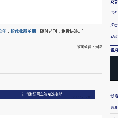
财
伍戈
罗志
全年
，
按此收藏单期
，随时起刊，免费快递。]
易峘
版面编辑：刘潇
视
订阅财新网主编精选电邮
博
唐涯