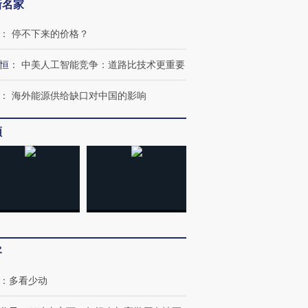
新名家
：
停不下来的价格？
恒
：
中美人工智能竞争：道路比技术更重要
：
海外能源供给缺口对中国的影响
频
客
：
多看少动