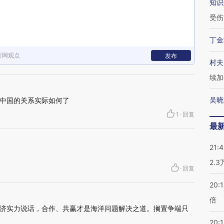
知识
受伤
丁金
新网观点
发布
村夫
续加
吴晓
中国的关系实际如何了
1
·
回复
最
21:
2.
·
回复
20:
倍
济实力说话，合作、共赢才是海洋问题解决之道。搁置争端只
20:1