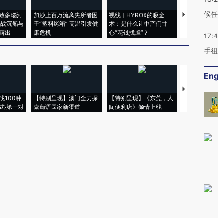
候任
致多瑙河
加沙上百万流离失所者困
视线｜HYROX的吸金
马航飞行员
二战沉船与
于“塑料烤箱” 高温引发健
术：是什么让中产们甘
粒摇头丸 尿
露出
康危机
心“花钱找虐”？
毒品
17:
手祖
Eng
【推广】走
找100种
【特别呈现】澳门全力探
【特别呈现】《东莞，人
会，让数智科
式·第一对
索葡语国家新渠道
间便利店》倾情上线
业