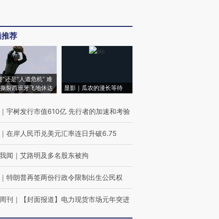
辑推荐
侵”还是“人道危机” 难
撕裂西班牙飞地休达
显影｜瓜农的漫长等待
｜
宇树发行市值610亿 先行者的加速和考验
｜
在岸人民币兑美元汇率连日升破6.75
我闻
｜
艾路明及多名股东被拘
｜
特朗普再签两份行政令限制出生公民权
周刊
｜
【封面报道】电力现货市场元年突进