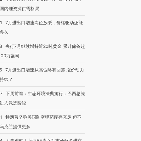
国内锂资源供需格局
1
7月进出口增速高位放缓，价格驱动还能
多久
8
央行7月继续增持近20吨黄金 累计储备超
600万盎司
5
7月进出口增速从高位略有回落 涨价动力
持续？
07
下周前瞻：生态环境法典施行；巴西总统
进入竞选阶段
1
特朗普坚称美国防空弹药库存充足 但不
乌克兰提供更多
24
人事观察｜上海55岁女副市长解冬进京