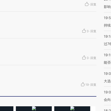
·
回复
影响
19:5
持续
3
·
回复
19:1
过7
19:1
3
·
回复
能否
19:
大选
19
·
回复
19:0
会向
18: