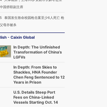
中国侨联副主席
跨国走私7万
视线｜被称为“蟑螂”的印
视线｜“入侵”还是“人道危
检体内含3种
度Z世代 用街头抗争将教
机”？难民潮撕裂西班牙
秘鲁纳斯
育部长拱下台
飞地休达
13人遇难
45
泰国发生致命校园枪击案至少6人死亡 枪
父母亦被杀
lish - Caixin Global
进第四届链博
【商旅对话】华住集团
In Depth: The Unfinished
技“链”接产
【特别呈现】寻找100种
CFO：不靠规模取胜，华
【特别呈
Transformation of China’s
有意思的生活方式·第三对
住三大增长引擎是什么？
有意思的
LGFVs
In Depth: From Skies to
Shackles, HNA Founder
Chen Feng Sentenced to 12
Years in Prison
U.S. Details Steep Port
Fees on China-Linked
Vessels Starting Oct. 14