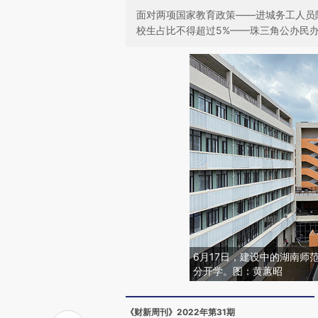
面对两项国家教育政策——进城务工人员
校生占比不得超过5%——珠三角公办民
6月17日，建设中的湖南师
分开学。图：黄蕙昭
《财新周刊》2022年第31期