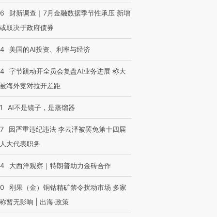
46
财新调查｜7月金融数据季节性承压 新增
或取决于政府债券
44
美国的AI投资、利率与经济
44
字节跳动开全员会复盘AI业务进展 称大
被海外竞对拉开差距
1
AI不是镜子，是蒸馏器
07
因严重违纪违法 李云泽被罢免第十四届
人大代表职务
44
大西洋观察｜特朗普助力金砖合作
40
刚果（金）铜钴精矿禁令扰动市场 多家
称暂无影响 | 出海·政策