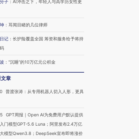
分子
：
AI冲击之下，年轻人与高学历女性更
坤
：
耳闻目睹的几位律师
日记
：
长护险覆盖全国 筹资和服务给予将持
码
波
：
“沉睡”的10万亿元公积金
新文章
00
普渡张涛：从专用机器人切入人形，更具
55
GPT周报｜Open AI为免费用户默认提供
入门模型GPT-5.6 Luna；阿里发布2.4万亿
大模型Qwen3.8；DeepSeek宣布即将涨价