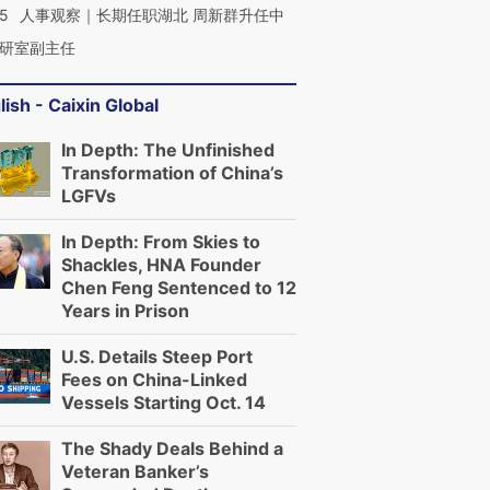
25
人事观察｜长期任职湖北 周新群升任中
研室副主任
lish - Caixin Global
In Depth: The Unfinished
Transformation of China’s
LGFVs
In Depth: From Skies to
Shackles, HNA Founder
Chen Feng Sentenced to 12
Years in Prison
U.S. Details Steep Port
Fees on China-Linked
Vessels Starting Oct. 14
The Shady Deals Behind a
Veteran Banker’s