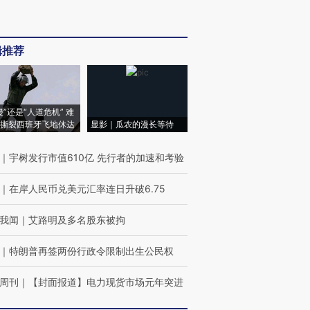
辑推荐
侵”还是“人道危机” 难
撕裂西班牙飞地休达
显影｜瓜农的漫长等待
｜
宇树发行市值610亿 先行者的加速和考验
｜
在岸人民币兑美元汇率连日升破6.75
我闻
｜
艾路明及多名股东被拘
｜
特朗普再签两份行政令限制出生公民权
周刊
｜
【封面报道】电力现货市场元年突进