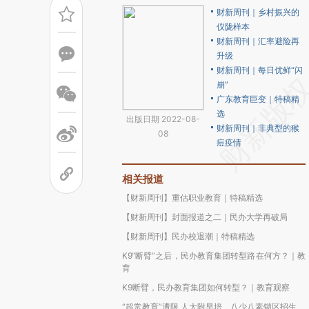
财新周刊｜乡村振兴的
仪陇样本
财新周刊｜汇率避险再
升级
财新周刊｜每日优鲜“闪
崩”
广东教育巨变｜特稿精
选
出版日期 2022-08-
财新周刊｜非典型的猴
08
痘疫情
相关报道
【财新周刊】重估职业教育｜特稿精选
【财新周刊】封面报道之二｜民办大学再破局
【财新周刊】民办校退潮｜特稿精选
K9“断臂”之后，民办教育集团转型路在何方？｜教
育
K9断臂，民办教育集团如何转型？｜教育观察
“超常教育”遭限 人大附早培、八少八素锁区招生