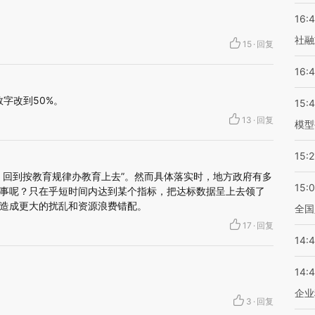
16:
社融
15
·
回复
16:
字改到50%。
15:
13
·
回复
模型
15:2
，回到按教育规律办教育上去”。然而具体落实时，地方政府有多
15:
事呢？只在乎短时间内达到某个指标，把达标数据呈上去领了
造成更大的扰乱和资源浪费错配。
全国
17
·
回复
14:
14:
企业
3
·
回复