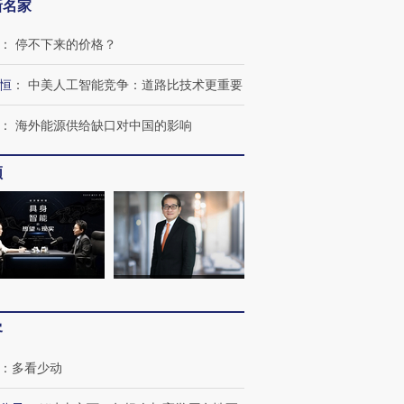
新名家
：
停不下来的价格？
恒
：
中美人工智能竞争：道路比技术更重要
：
海外能源供给缺口对中国的影响
频
客
：
多看少动