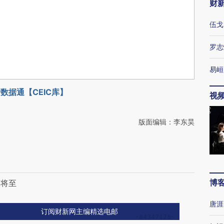
财
伍戈
罗志
易峘
数据通【CEIC库】
视
版面编辑：李东昊
博
长将至
唐涯
订阅财新网主编精选电邮