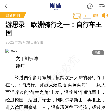
财新周刊
试听
T中
游思录｜欧洲骑行之一：自行车王
国
2022年08月08日第31期
原图
文｜刘宗坤
律师
经过两个多月筹划，横跨欧洲大陆的骑行终于
在7月下旬成行。路线大致包括“两河两海”——从大
西洋岸边的“荷兰之角”出发，沿莱茵河溯流而上，
经过德国、法国、瑞士，到阿尔卑斯山；再北上，
进入德国黑森林一带，沿多瑙河往下游骑，经过奥