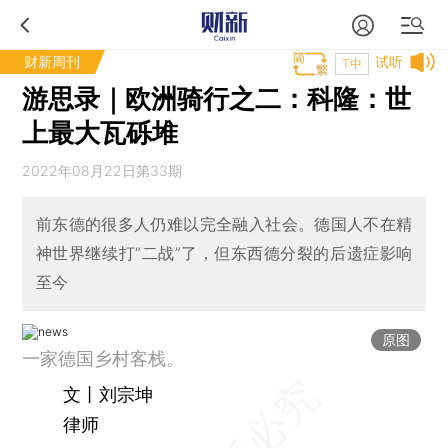
财新周刊
试听
T中
游思录｜欧洲骑行之二：科隆：世
上最大瓦砾堆
2022年08月22日第33期
前东德的很多人仍难以完全融入社会。德国人不在精
神世界继续打“二战”了，但东西德分裂的后遗症影响
至今
原图
一家德国乡村客栈。
文丨刘宗坤
律师