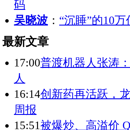
码
吴晓波
：
“沉睡”的10
最新文章
17:00
普渡机器人张涛
人
16:14
创新药再活跃，
周报
15:51
被爆炒、高溢价 Q