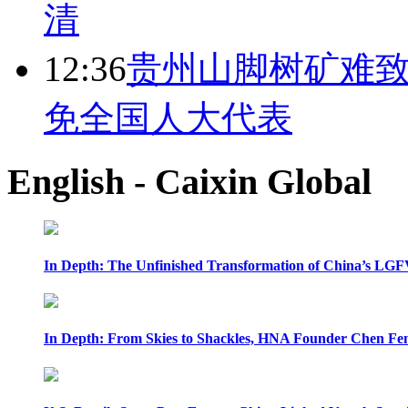
清
12:36
贵州山脚树矿难致
免全国人大代表
English - Caixin Global
In Depth: The Unfinished Transformation of China’s LGF
In Depth: From Skies to Shackles, HNA Founder Chen Feng