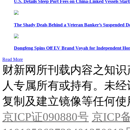
U.S. Details Steep Port Fees on China-Linked Vessels Start
The Shady Deals Behind a Veteran Banker’s Suspended D
Dongfeng Spins Off EV Brand Voyah for Independent Hon
Read More
财新网所刊载内容之知识
人专属所有或持有。未经
复制及建立镜像等任何使
京ICP证090880号
京ICP备