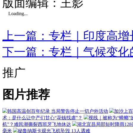
版面编辑：王影
Loading...
上一篇：专栏｜印度高增
下一篇：专栏｜气候变化的
推广
图片推荐
韩国高温创百年纪录 当局警告停止一切户外活动
加沙上百
术：是什么让中产们甘心“花钱找虐”？
视线｜被称为“蟑螂”
机”？难民潮撕裂西班牙飞地休达
湖北宜昌局部短时降雨128毫
毫米
秘鲁纳斯卡观光飞机坠毁 13人遇难