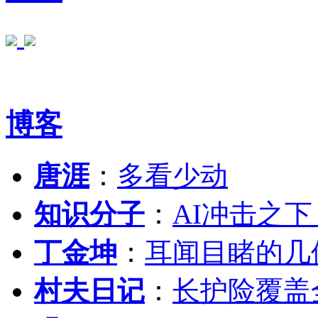
博客
唐涯
：
多看少动
知识分子
：
AI冲击之
丁金坤
：
耳闻目睹的几
村夫日记
：
长护险覆盖