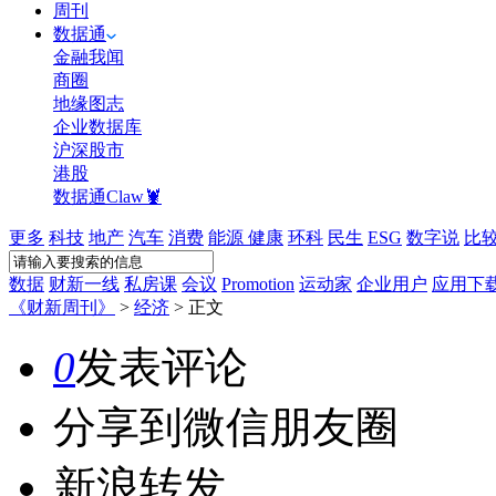
周刊
数据通
金融我闻
商圈
地缘图志
企业数据库
沪深股市
港股
数据通Claw🦞
更多
科技
地产
汽车
消费
能源
健康
环科
民生
ESG
数字说
比
数据
财新一线
私房课
会议
Promotion
运动家
企业用户
应用下
《财新周刊》
>
经济
>
正文
0
发表评论
分享到微信朋友圈
新浪转发