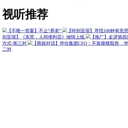
视听推荐
【不唯一答案】不止“养老”
【特别呈现】寻找100种有意
别呈现】《东莞，人间便利店》倾情上线
【推广】走进第四
方式·第三对
【商旅对话】华住集团CFO：不靠规模取胜，
二对