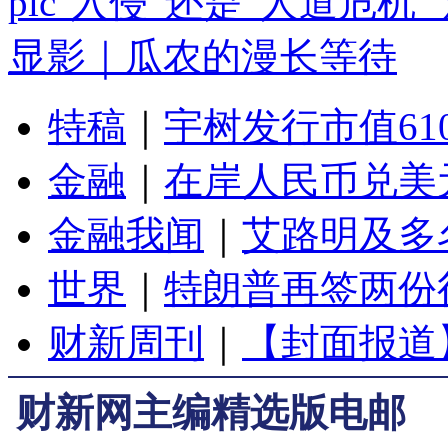
“入侵”还是“人道危机
显影｜瓜农的漫长等待
特稿
｜
宇树发行市值61
金融
｜
在岸人民币兑美元
金融我闻
｜
艾路明及多
世界
｜
特朗普再签两份
财新周刊
｜
【封面报道
财新网主编精选版电邮