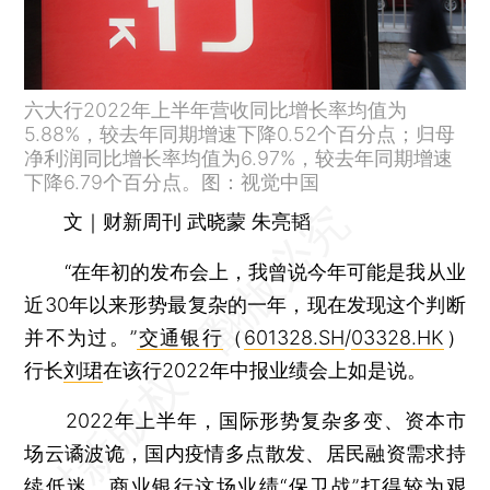
六大行2022年上半年营收同比增长率均值为
5.88%，较去年同期增速下降0.52个百分点；归母
净利润同比增长率均值为6.97%，较去年同期增速
下降6.79个百分点。图：视觉中国
文｜财新周刊 武晓蒙 朱亮韬
“在年初的发布会上，我曾说今年可能是我从业
近30年以来形势最复杂的一年，现在发现这个判断
并不为过。”
交通银行
（
601328.SH
/
03328.HK
）
行长
刘珺
在该行2022年中报业绩会上如是说。
2022年上半年，国际形势复杂多变、资本市
场云谲波诡，国内疫情多点散发、居民融资需求持
续低迷，商业银行这场业绩“保卫战”打得较为艰