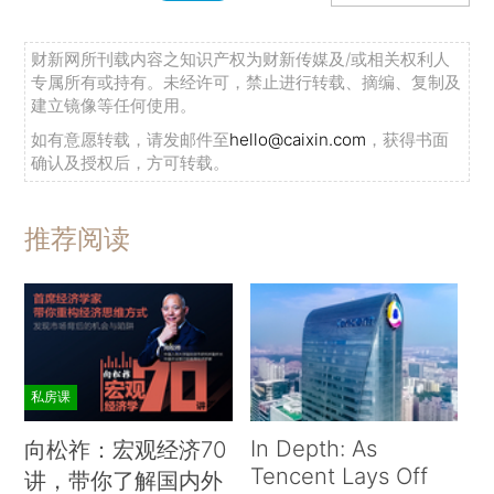
财新网所刊载内容之知识产权为财新传媒及/或相关权利人
专属所有或持有。未经许可，禁止进行转载、摘编、复制及
建立镜像等任何使用。
如有意愿转载，请发邮件至
hello@caixin.com
，获得书面
确认及授权后，方可转载。
推荐阅读
私房课
In Depth: As
向松祚：宏观经济70
Tencent Lays Off
讲，带你了解国内外