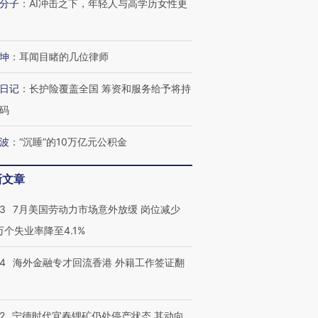
分子
：
AI冲击之下，年轻人与高学历女性更
坤
：
耳闻目睹的几位律师
日记
：
长护险覆盖全国 筹资和服务给予将持
码
波
：
“沉睡”的10万亿元公积金
新文章
43
7月美国劳动力市场意外放缓 岗位减少
3万个失业率降至4.1%
14
海外金融专才回流香港 外籍工作签证翻
2
宁德时代宜春锂矿仍处停产状态 其动向