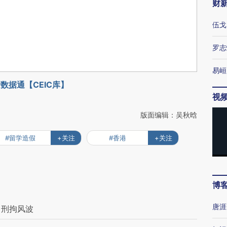
财
伍戈
罗志
易峘
数据通【CEIC库】
视
版面编辑：吴秋晗
#留学造假
+关注
#香港
+关注
博
唐涯
 刑拘风波