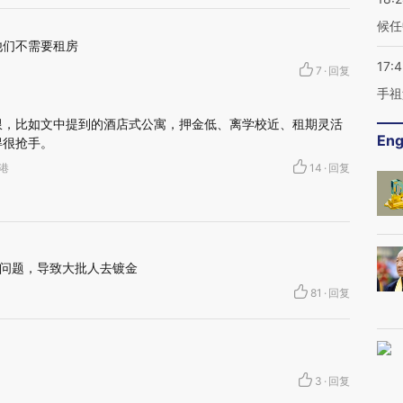
候任
他们不需要租房
17:
7
·
回复
手祖
限，比如文中提到的酒店式公寓，押金低、离学校近、租期灵活
Eng
得很抢手。
香港
14
·
回复
问题，导致大批人去镀金
81
·
回复
3
·
回复