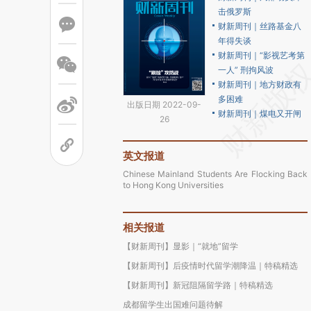
击俄罗斯
财新周刊｜丝路基金八
年得失谈
财新周刊｜“影视艺考第
一人” 刑拘风波
财新周刊｜地方财政有
多困难
出版日期 2022-09-
财新周刊｜煤电又开闸
26
英文报道
Chinese Mainland Students Are Flocking Back
to Hong Kong Universities
相关报道
【财新周刊】显影｜“就地”留学
【财新周刊】后疫情时代留学潮降温｜特稿精选
【财新周刊】新冠阻隔留学路｜特稿精选
成都留学生出国难问题待解