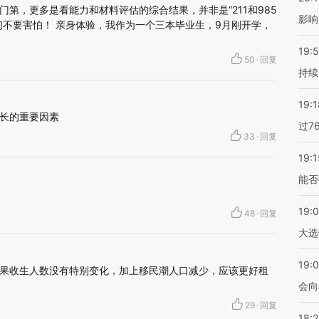
第，更多是看能力和材料评估的综合结果，并非是“211和985
影响
们不要害怕！ 亲身体验，我作为一个三本毕业生，9月刚开学，
19:5
50
·
回复
持续
19:1
长的重要因素
过7
33
·
回复
19:1
能否
19:
48
·
回复
大选
19:0
果收生人数没有特别变化，加上移民潮人口减少，应该更好租
会向
29
·
回复
18: