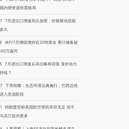
国内锂资源供需格局
1
7月进出口增速高位放缓，价格驱动还能
多久
8
央行7月继续增持近20吨黄金 累计储备超
600万盎司
5
7月进出口增速从高位略有回落 涨价动力
持续？
07
下周前瞻：生态环境法典施行；巴西总统
进入竞选阶段
1
特朗普坚称美国防空弹药库存充足 但不
乌克兰提供更多
24
人事观察｜上海55岁女副市长解冬进京