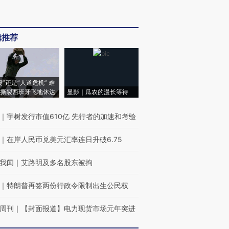
辑推荐
侵”还是“人道危机” 难
撕裂西班牙飞地休达
显影｜瓜农的漫长等待
｜
宇树发行市值610亿 先行者的加速和考验
｜
在岸人民币兑美元汇率连日升破6.75
我闻
｜
艾路明及多名股东被拘
｜
特朗普再签两份行政令限制出生公民权
周刊
｜
【封面报道】电力现货市场元年突进