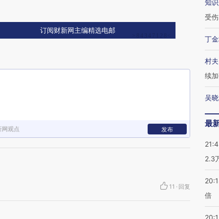
知识
受伤
订阅财新网主编精选电邮
丁金
村夫
续加
吴晓
最
新网观点
发布
21:
2.
20:
11
·
回复
倍
20:1