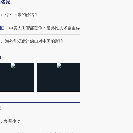
新名家
：
停不下来的价格？
恒
：
中美人工智能竞争：道路比技术更重要
：
海外能源供给缺口对中国的影响
频
客
：
多看少动