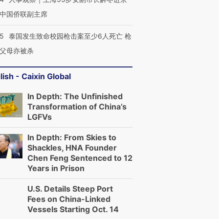
中国侨联副主席
45
泰国发生致命校园枪击案至少6人死亡 枪
父母亦被杀
lish - Caixin Global
In Depth: The Unfinished
Transformation of China’s
LGFVs
In Depth: From Skies to
Shackles, HNA Founder
Chen Feng Sentenced to 12
Years in Prison
U.S. Details Steep Port
Fees on China-Linked
Vessels Starting Oct. 14