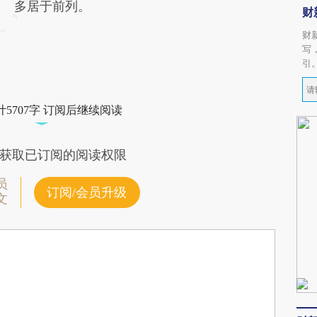
多居于前列。
财
财
写
引
5707字 订阅后继续阅读
获取已订阅的阅读权限
员
订阅/会员升级
文