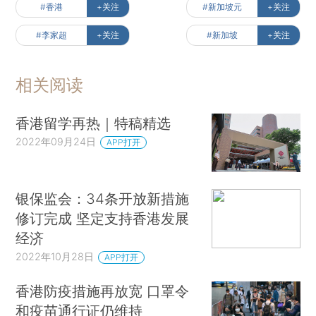
#香港
+关注
#新加坡元
+关注
#李家超
+关注
#新加坡
+关注
相关阅读
香港留学再热｜特稿精选
2022年09月24日
APP打开
银保监会：34条开放新措施
修订完成 坚定支持香港发展
经济
2022年10月28日
APP打开
香港防疫措施再放宽 口罩令
和疫苗通行证仍维持