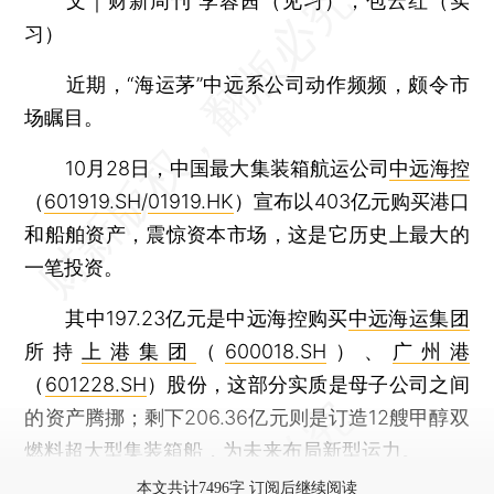
文｜财新周刊 李蓉茜（见习），包云红（实
习）
近期，“海运茅”中远系公司动作频频，颇令市
场瞩目。
10月28日，中国最大集装箱航运公司
中远海控
（
601919.SH
/
01919.HK
）宣布以403亿元购买港口
和船舶资产，震惊资本市场，这是它历史上最大的
一笔投资。
其中197.23亿元是中远海控购买
中远海运集团
所持
上港集团
（
600018.SH
）、
广州港
（
601228.SH
）股份，这部分实质是母子公司之间
的资产腾挪；剩下206.36亿元则是订造12艘甲醇双
燃料超大型集装箱船，为未来布局新型运力。
本文共计7496字 订阅后继续阅读