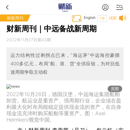
财新周刊
English
试听
T中
财新周刊｜中远备战新周期
2022年11月07日第43期
运力结构性过剩拐点已来，“海运茅”中远海控豪掷
400多亿元，布局“船、港、货”全供应链，为对抗低
迷周期争取主动权
原图
2022年10月26日，德国汉堡，中远海运集团船舶
卸货。航运业是重资产、强周期行业，企业须在盈
利最大化时布局能稳定提供现金流的资产，在自身
现金流充沛时购买船舶等重资产。图：Axel
Heimken/视觉中国。