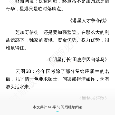
财新网友：
殊途同归，终点站不是加州就是温
哥华，星港只是临时落脚点。
《
港星人才争夺战
》
芝加哥信徒：
还是要加强监管，在那么大的利
益诱惑下，独家的资讯、资金优势、权力优势，很
难顶得住。
《
“明星行长”田惠宇因何落马
》
云图68：
今年国考除了部分留给应届生的名
额，几乎清一色要求硕士。问渠那得清如许，为有
源头活水来。
《
拥挤考研路
》
本文共计343字 订阅后继续阅读